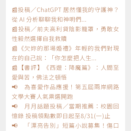
📰投稿／ChatGPT 居然懂我的守護神？
從 AI 分析聊聊我和神明們...
📰投稿／前夫高利貸陰影籠罩，勇敢女
性毅然選擇自我救贖
📰《欠妳的那場婚禮》年輕的我們對現
在的自己說：「你怎麼把人生...
📰【書評】《西遊：降魔篇》：人間至
愛與苦，佛法之頓悟
📢 為喜愛作品應援！第五屆兩岸網路
文學大賽人氣票選開跑
📢 月月話題投稿／當期推薦：校園回
憶錄 投稿領點數即日起至8/31(一)止
📢 「漂亮告別」短篇小說募集！傷口