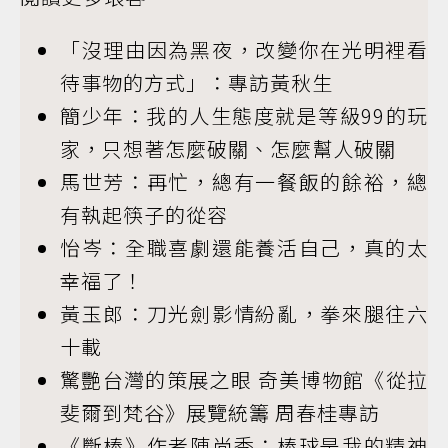
「沒理由因為黑夜，改變你在光明裡看
待事物的方式」：專訪黃秋生
簡少年：我的人生態度就是等級99的玩
家，只想著怎麼破關、怎麼幫人破關
馬世芳：再忙，總有一餐飯的餘裕，總
有執起筷子的從容
怡岑：全職喜劇還能養活自己，真的太
幸福了！
黃玉郎：刀光劍影情紛亂，拳來腿往六
十載
驚艷台灣的策展之眼 奇美博物館《從拉
斐爾到梵谷》展覽統籌 周春桂專訪
《斷棒》作者陳尚季：棒球是我的精神