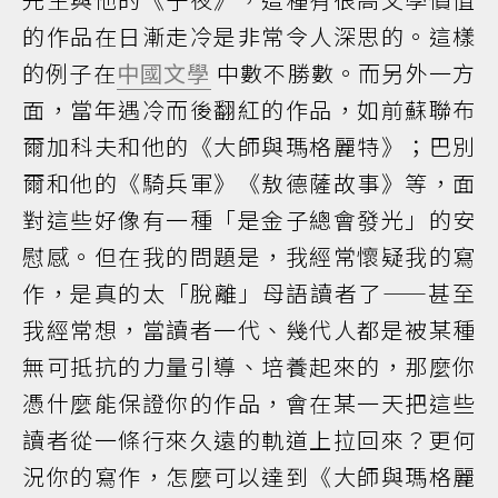
的作品在日漸走冷是非常令人深思的。這樣
的例子在
中國文學
中數不勝數。而另外一方
面，當年遇冷而後翻紅的作品，如前蘇聯布
爾加科夫和他的《大師與瑪格麗特》；巴別
爾和他的《騎兵軍》《敖德薩故事》等，面
對這些好像有一種「是金子總會發光」的安
慰感。但在我的問題是，我經常懷疑我的寫
作，是真的太「脫離」母語讀者了——甚至
我經常想，當讀者一代、幾代人都是被某種
無可抵抗的力量引導、培養起來的，那麼你
憑什麼能保證你的作品，會在某一天把這些
讀者從一條行來久遠的軌道上拉回來？更何
況你的寫作，怎麼可以達到《大師與瑪格麗