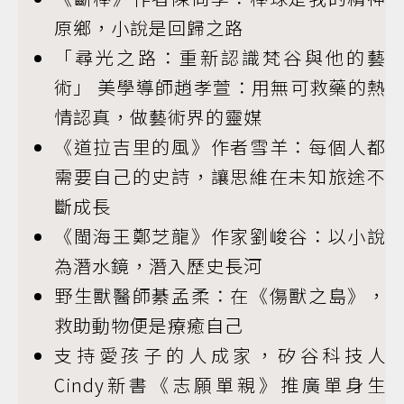
原鄉，小說是回歸之路
「尋光之路：重新認識梵谷與他的藝
術」 美學導師趙孝萱：用無可救藥的熱
情認真，做藝術界的靈媒
《道拉吉里的風》作者雪羊：每個人都
需要自己的史詩，讓思維在未知旅途不
斷成長
《閩海王鄭芝龍》作家劉峻谷：以小說
為潛水鏡，潛入歷史長河
野生獸醫師綦孟柔：在《傷獸之島》，
救助動物便是療癒自己
支持愛孩子的人成家，矽谷科技人
Cindy新書《志願單親》推廣單身生