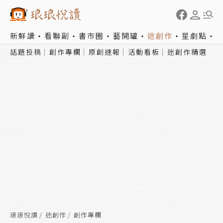
新鮮讀
看聯副
書市圈
藝開罐
迷創作
星劇點
話題投稿
創作專欄
原創速報
活動看板
迷創作精選
琅琅悅讀
迷創作
創作專欄