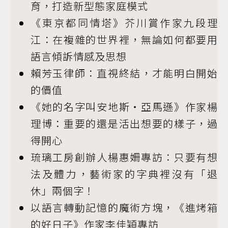
育，打造新型態家庭模式
《東京都同情塔》芥川賞作家九段理
江：在複雜的世界裡，無論如何都要用
語言傾訴情感及思想
賴芳玉律師：直視終結，才能明白開始
的價值
《她的名字叫安地斯・亞馬遜》作家楊
理博：重要的還是活出想要的樣子，過
得開心
琉璃工房創辦人楊惠姍專訪：只要有想
法及體力，藝術家的字典裡沒有「退
休」兩個字！
以語言轉動記憶的魔術方塊，《進烤箱
的好日子》作家李佳穎專訪