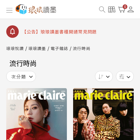
【公告】因 Readmoo 讀墨系統維護中，本站同步暫
0
停部分閱讀服務
【公告】琅琅讀墨數位閱讀資產合併與書櫃開通申請
【公告】琅琅讀墨書櫃開通常見問題
【公告】琅琅讀墨 3 分鐘完成書櫃開通與資產合併申
請圖文教學
琅琅悅讀
琅琅讀墨
電子雜誌
流行時尚
【公告】琅琅書店服務升級重要說明及資產合併結果
查詢
流行時尚
【公告】因 Readmoo 讀墨系統維護中，本站同步暫
停部分閱讀服務
次分類