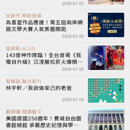
就會成為某個人或某件事的重要
2026-07-20
意義
迷創作.原創速報
為喜愛作品應援！第五屆兩岸網
路文學大賽人氣票選開跑
2026-07-20
星劇點.ACGN
143億神作降臨！全台首場《我
獨自升級》沉浸展松菸火爆開展
中，商售區平日免費、限定周邊
2026-07-18
搶先看
看聯副.聯合副刊
林宇軒／我欲做家己的老爸
2026-07-18
藝開罐.閱讀藝文
美國建國250週年！費城自由圖
書館總館 承載歷史記憶與學習