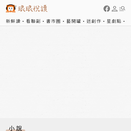
新鮮讀
看聯副
書市圈
藝開罐
迷創作
星劇點
小說