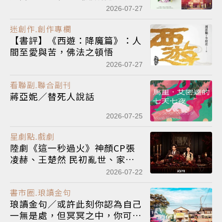
身》《解憂雜貨店》獲獎無數
2026-07-27
迷創作.創作專欄
【書評】《西遊：降魔篇》：人
間至愛與苦，佛法之頓悟
2026-07-27
看聯副.聯合副刊
蔣亞妮／替死人說話
2026-07-25
星劇點.戲劇
陸劇《這一秒過火》神顏CP張
凌赫、王楚然 民初亂世、家仇
國難也要大談禁忌叔嫂戀
2026-07-22
書市圈.琅讀金句
琅讀金句／或許此刻你認為自己
一無是處，但冥冥之中，你可能