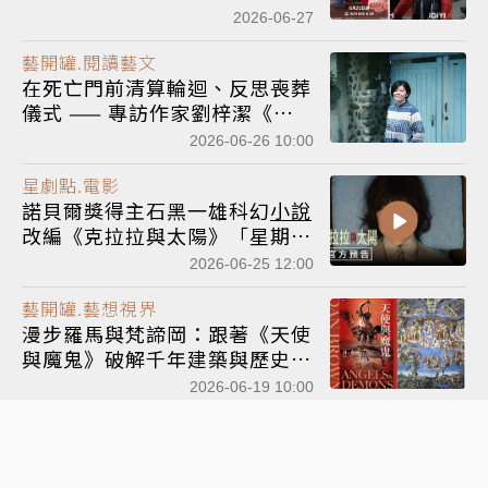
婚後愛耍浪漫 原著粉仍意難平
2026-06-27
藝開罐.閱讀藝文
在死亡門前清算輪迴、反思喪葬
儀式 —— 專訪作家劉梓潔《再
生》
2026-06-26 10:00
星劇點.電影
諾貝爾獎得主石黑一雄科幻
小說
改編《克拉拉與太陽》「星期
三」珍娜奧特嘉領演 首支預告
2026-06-25 12:00
奇幻亮相
藝開罐.藝想視界
漫步羅馬與梵諦岡：跟著《天使
與魔鬼》破解千年建築與歷史懸
疑
2026-06-19 10:00
藝開罐.藝文快訊
三毛最愛瓷盤與手稿公開！臺文
館推出「愛情書寫特展」逾60