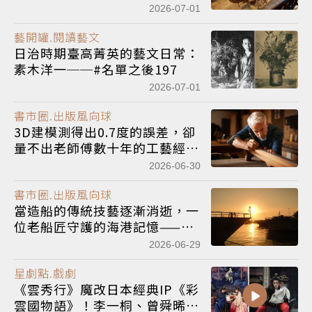
《沒有海的船》連載(三)
2026-07-01
藝開罐.閱讀藝文
日治時期臺高菁英的藝文日常：
素木洋一──#名單之後197
2026-07-01
書市圈.出版風向球
3D建模測得出0.7度的誤差，卻
量不出老師傅數十年的工藝經驗
與身體記憶——《沒有海的船》
2026-06-30
連載(二)
書市圈.出版風向球
當造船的傳統技藝逐漸消逝，一
位老船匠守護的海港記憶——
《沒有海的船》連載(一)
2026-06-29
星劇點.戲劇
《雲秀行》魔改日本經典IP《彩
雲國物語》！李一桐、曾舜晞先