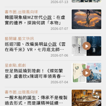
精神的殿堂
2026-07-13
書市圈.出版風向球
韓國現象級MZ世代
小說
：在虛
實的邊界，探詢何謂「本物」
2026-07-07
藝開罐.藝文快訊
巡迴7國、改編吳明益
小說
《雲
在兩千米》VR，七月底北師美
術館登場！即日起限量早鳥啟售
2026-07-06
星劇點.戲劇
世足熱延燒到陸劇！《燦如繁
星》虞書欣x陳靖可率領青春球
隊逆襲追夢 7月5日熱血首播
2026-07-04
書市圈.出版風向球
一艘木船的誕生：傳承不是複製
過去形式，而是讓精神延續——