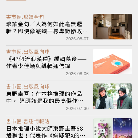
書市圈.琅讀金句
琅讀金句／人為何如此毫無邏
輯？即使像螻蟻一樣卑微慘敗，
還是照樣煮飯吃飯睡覺
2026-08-07
書市圈.出版風向球
《47個流浪漢種》編輯幕後——
作者李佳穎與編輯通信錄
2026-08-06
書市圈.出版風向球
東野圭吾：在本格推理的作品
中， 這應該是我的最高傑作！
——《嫌疑犯X的獻身》
2026-07-30
書市圈.書迷情報站
日本推理
小說
大師東野圭吾68
歲辭世！代表作《嫌疑犯X的獻