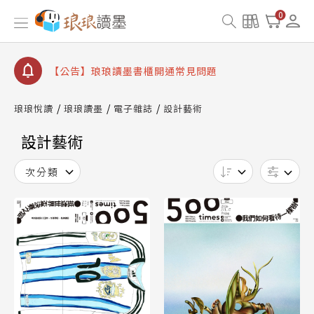
【公告】琅琅讀墨數位閱讀資產合併與書櫃開通申請
0
【公告】琅琅讀墨書櫃開通常見問題
【公告】琅琅讀墨 3 分鐘完成書櫃開通與資產合併申
請圖文教學
【公告】琅琅書店服務升級重要說明及資產合併結果
查詢
琅琅悅讀
琅琅讀墨
電子雜誌
設計藝術
【公告】因 Readmoo 讀墨系統維護中，本站同步暫
停部分閱讀服務
設計藝術
次分類