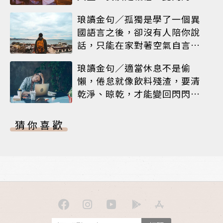
耀就是人生
琅讀金句／孤獨是學了一個異
國語言之後，卻沒有人陪你說
話，只能在家對著空氣自言自
語
琅讀金句／適當休息不是偷
懶，倦怠就像飲料殘渣，要清
乾淨、晾乾，才能變回閃閃發
亮的杯子
猜你喜歡