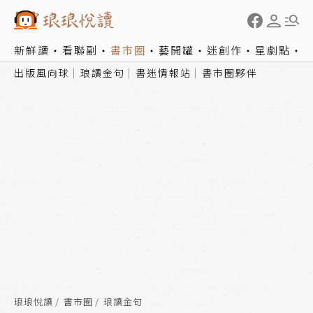
新鮮讀
看聯副
書市圈
藝開罐
迷創作
星劇點
出版風向球
琅讀金句
書迷情報站
書市圈夥伴
琅琅悅讀
書市圈
琅讀金句