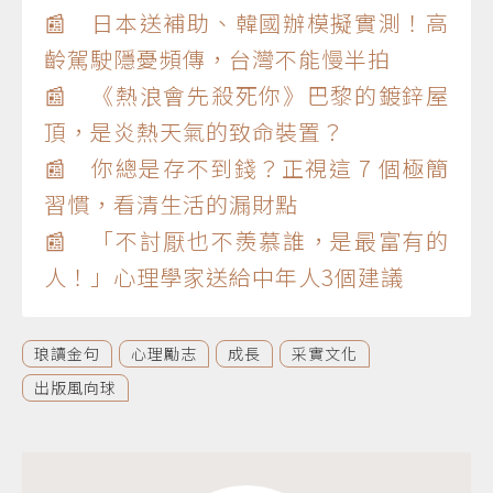
📰 日本送補助、韓國辦模擬實測！高
齡駕駛隱憂頻傳，台灣不能慢半拍
📰 《熱浪會先殺死你》巴黎的鍍鋅屋
頂，是炎熱天氣的致命裝置？
📰 你總是存不到錢？正視這 7 個極簡
習慣，看清生活的漏財點
📰 「不討厭也不羨慕誰，是最富有的
人！」心理學家送給中年人3個建議
琅讀金句
心理勵志
成長
采實文化
出版風向球