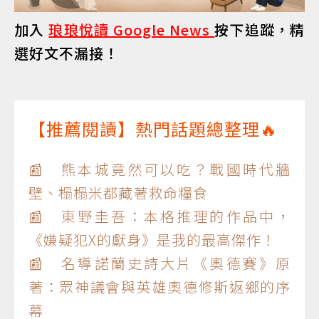
加入
琅琅悅讀 Google News
按下追蹤，精
選好文不漏接！
【推薦閱讀】熱門話題總整理🔥
📰 熊本城竟然可以吃？戰國時代牆
壁、榻榻米都藏著救命糧食
📰 東野圭吾：本格推理的作品中，
《嫌疑犯X的獻身》是我的最高傑作！
📰 名導諾蘭史詩大片《奧德賽》原
著：眾神議會與英雄奧德修斯返鄉的序
幕