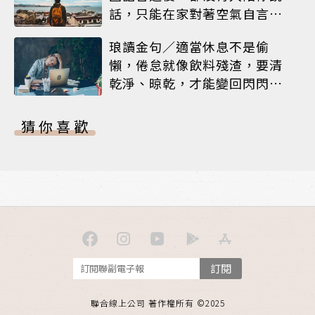
話，只能在家對著空氣自言自
語
琅讀金句／適當休息不是偷
懶，倦怠就像飲料殘渣，要清
乾淨、晾乾，才能變回閃閃發
亮的杯子
猜你喜歡
訂閱
聯合線上公司 著作權所有 ©2025