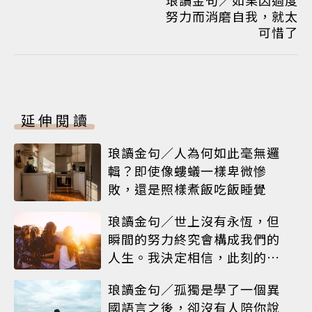
努力而消磨自我，就太
可惜了
延伸閱讀
琅讀金句／人為何如此毫無邏
輯？即使像螻蟻一樣卑微慘
敗，還是照樣煮飯吃飯睡覺
琅讀金句／世上沒有永恆，但
瞬間的努力終究會構成我們的
人生。我決定相信，此刻的閃
耀就是人生
琅讀金句／孤獨是學了一個異
國語言之後，卻沒有人陪你說