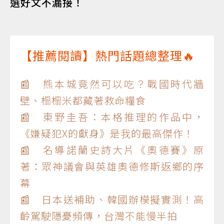
選好文不漏接！
【推薦閱讀】熱門話題總整理🔥
📰 熊本城竟然可以吃？戰國時代牆
壁、榻榻米都藏著救命糧食
📰 東野圭吾：本格推理的作品中，
《嫌疑犯X的獻身》是我的最高傑作！
📰 名導諾蘭史詩大片《奧德賽》原
著：眾神議會與英雄奧德修斯返鄉的序
幕
📰 日本送補助、韓國辦模擬實測！高
齡駕駛隱憂頻傳，台灣不能慢半拍