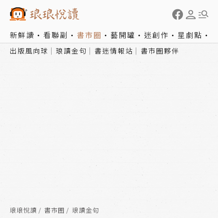
新鮮讀
看聯副
書市圈
藝開罐
迷創作
星劇點
出版風向球
琅讀金句
書迷情報站
書市圈夥伴
琅琅悅讀
書市圈
琅讀金句