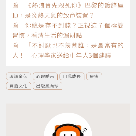
📰 《熱浪會先殺死你》巴黎的鍍鋅屋
頂，是炎熱天氣的致命裝置？
📰 你總是存不到錢？正視這 7 個極簡
習慣，看清生活的漏財點
📰 「不討厭也不羨慕誰，是最富有的
人！」心理學家送給中年人3個建議
琅讀金句
心理勵志
自我成長
療癒
寶瓶文化
出版風向球