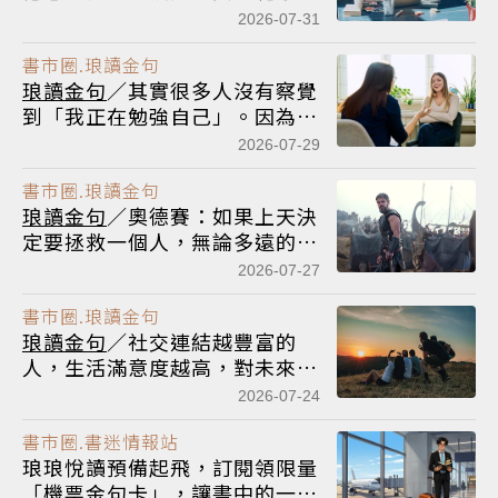
晾乾，才能變回閃閃發亮的杯子
2026-07-31
書市圈.琅讀金句
琅讀金句
／其實很多人沒有察覺
到「我正在勉強自己」。因為勉
強自己這件事，對他們來說已變
2026-07-29
得理所當然
書市圈.琅讀金句
琅讀金句
／奧德賽：如果上天決
定要拯救一個人，無論多遠的距
離都能對其伸出援手
2026-07-27
書市圈.琅讀金句
琅讀金句
／社交連結越豐富的
人，生活滿意度越高，對未來更
樂觀，也較不容易感到倦怠
2026-07-24
書市圈.書迷情報站
琅琅悅讀預備起飛，訂閱領限量
「機票金句卡」，讓書中的一句