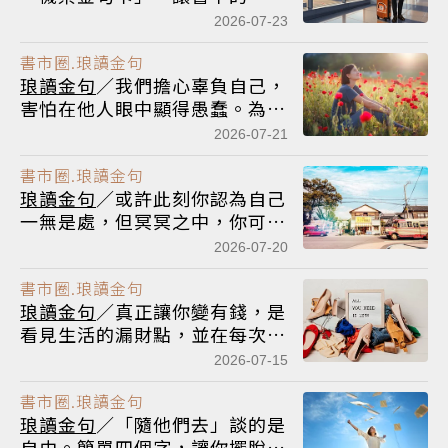
話陪你出發！
2026-07-23
書市圈.琅讀金句
琅讀金句
／我們擔心辜負自己，
害怕在他人眼中顯得愚蠢。為了
迎合「他人」的苛刻標準而拚命
2026-07-21
奔忙，簡直精疲力竭
書市圈.琅讀金句
琅讀金句
／或許此刻你認為自己
一無是處，但冥冥之中，你可能
就會成為某個人或某件事的重要
2026-07-20
意義
書市圈.琅讀金句
琅讀金句
／真正讓你變有錢，是
看見生活的漏財點，並在每次
「衝動購物」時停下來
2026-07-15
書市圈.琅讀金句
琅讀金句
／「隨他們去」談的是
自由。簡單四個字，讓你擺脫他