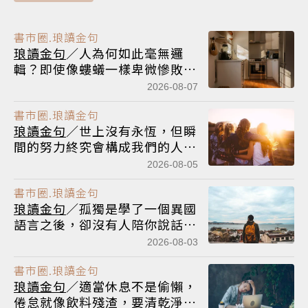
書市圈.琅讀金句
琅讀金句
／人為何如此毫無邏
輯？即使像螻蟻一樣卑微慘敗，
還是照樣煮飯吃飯睡覺
2026-08-07
書市圈.琅讀金句
琅讀金句
／世上沒有永恆，但瞬
間的努力終究會構成我們的人
生。我決定相信，此刻的閃耀就
2026-08-05
是人生
書市圈.琅讀金句
琅讀金句
／孤獨是學了一個異國
語言之後，卻沒有人陪你說話，
只能在家對著空氣自言自語
2026-08-03
書市圈.琅讀金句
琅讀金句
／適當休息不是偷懶，
倦怠就像飲料殘渣，要清乾淨、