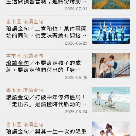
生活做損害管制；連點份烤肋排
與啤酒，都得先計算代價
2026-07-01
書市圈.琅讀金句
琅讀金句
／二宮和也：某件事開
始的同時，也意味著總有迎接結
束的那一天
2026-06-29
書市圈.琅讀金句
琅讀金句
／不要肯定孩子的成
就，要肯定他們付出的「努
力」。懂得努力才能逆境求存，
2026-06-26
超越短暫的失敗
書市圈.琅讀金句
琅讀金句
／打破中年停滯僵局！
「走出去」是讀懂時代脈動的唯
一方法
2026-06-24
書市圈.琅讀金句
琅讀金句
／與其一生一次的隆重