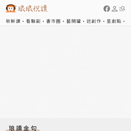
新鮮讀
看聯副
書市圈
藝開罐
迷創作
星劇點
琅讀金句