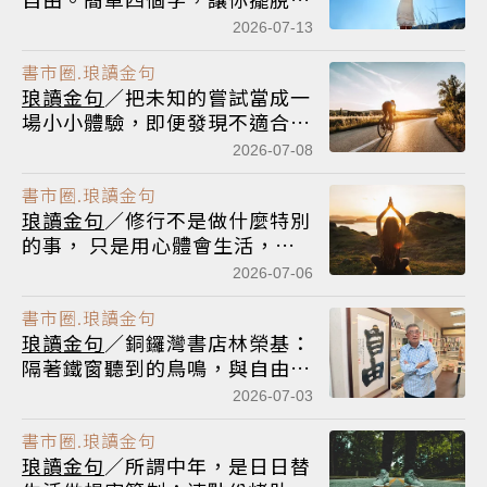
人所帶來的負擔
2026-07-13
書市圈.琅讀金句
琅讀金句
／把未知的嘗試當成一
場小小體驗，即便發現不適合，
也是為下次成功儲備的幸運養分
2026-07-08
書市圈.琅讀金句
琅讀金句
／修行不是做什麼特別
的事， 只是用心體會生活，並
從中得到提升的力量
2026-07-06
書市圈.琅讀金句
琅讀金句
／銅鑼灣書店林榮基：
隔著鐵窗聽到的鳥鳴，與自由時
聽到的完全不一樣
2026-07-03
書市圈.琅讀金句
琅讀金句
／所謂中年，是日日替