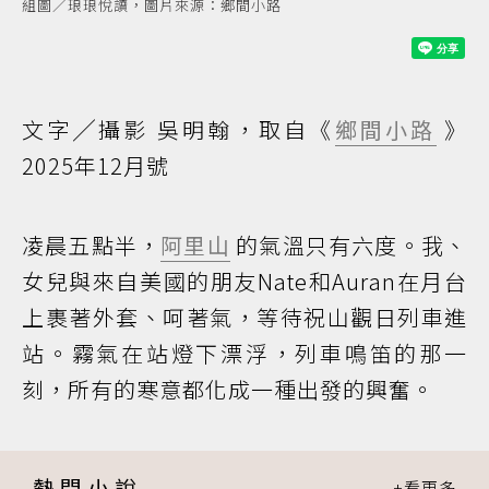
組圖／琅琅悅讀，圖片來源：鄉間小路
文字╱攝影 吳明翰，取自《
鄉間小路
》
2025年12月號
凌晨五點半，
阿里山
的氣溫只有六度。我、
女兒與來自美國的朋友Nate和Auran在月台
上裹著外套、呵著氣，等待祝山觀日列車進
站。霧氣在站燈下漂浮，列車鳴笛的那一
刻，所有的寒意都化成一種出發的興奮。
熱門小說