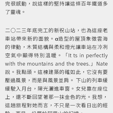
完很感動，說這樣的堅持讓這條百年鐵道多
了靈魂。
二○二三年底完工的新祝山站，也為這座老
車站帶來新的面貌。α造型的屋頂象徵雲海
的律動，木質結構與柔和燈光讓車站在冷冽
空氣中顯得特別溫暖。「It ­ts in perfectly
with the mountains and the trees.」Nate
說。我點頭。這棟建築的確如此，它沒有要
壓過風景，而是與風景並肩。 下山的列車緩
緩駛入月台，陽光灑進車窗。女兒靠在座位
上，還不斷回望著那一抹金色的光。我想，
這趟旅程對她而言，不只是一次看日出的經