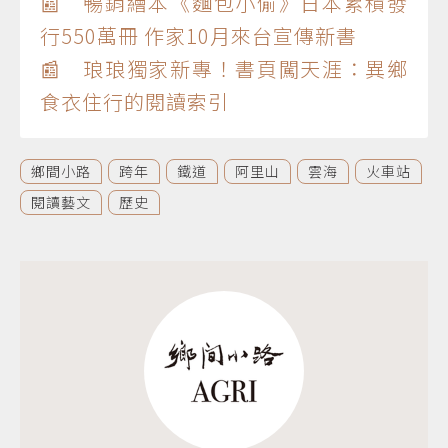
📰 暢銷繪本《麵包小偷》日本累積發
行550萬冊 作家10月來台宣傳新書
📰 琅琅獨家新專！書頁闖天涯：異鄉
食衣住行的閱讀索引
鄉間小路
跨年
鐵道
阿里山
雲海
火車站
閱讀藝文
歷史