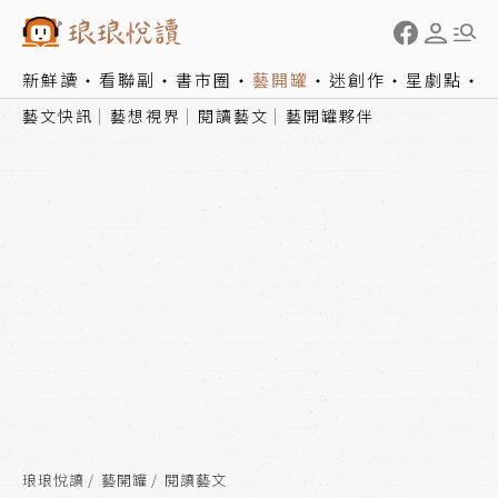
新鮮讀
看聯副
書市圈
藝開罐
迷創作
星劇點
藝文快訊
藝想視界
閱讀藝文
藝開罐夥伴
琅琅悅讀
藝開罐
閱讀藝文