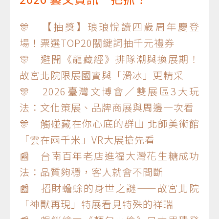
🎊 【抽獎】琅琅悅讀四歲周年慶登
場！票選TOP20關鍵詞抽千元禮券
🎊 避開《龍藏經》排隊潮與換展期！
故宮北院限展國寶與「滑冰」更精采
🎊 2026臺灣文博會／雙展區3大玩
法：文化策展、品牌商展與周邊一次看
🎊 觸碰藏在你心底的群山 北師美術館
「雲在兩千米」VR大展搶先看
📰 台南百年老店進福大灣花生糖成功
法：品質夠穩，客人就會不間斷
📰 招財蟾蜍的身世之謎——故宮北院
「神獸再現」特展看見特殊的祥瑞