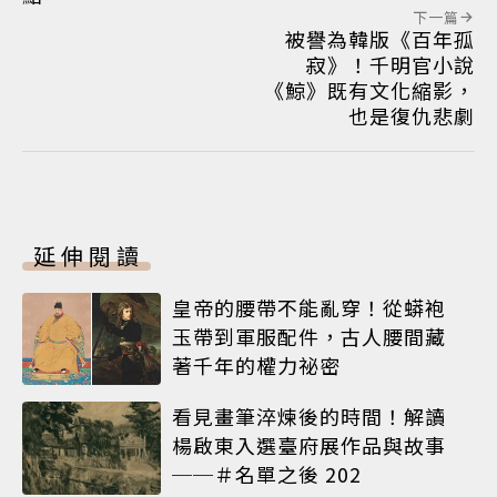
下一篇
被譽為韓版《百年孤
寂》！千明官小說
《鯨》既有文化縮影，
也是復仇悲劇
延伸閱讀
皇帝的腰帶不能亂穿！從蟒袍
玉帶到軍服配件，古人腰間藏
著千年的權力祕密
看見畫筆淬煉後的時間！解讀
楊啟東入選臺府展作品與故事
──＃名單之後 202