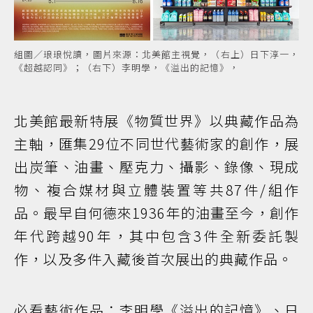
組圖／琅琅悅讀，圖片來源：北美館主視覺，（右上）日下淳一，
《超越認同》；（右下）李明學，《溢出的記憶》，
北美館最新特展《物質世界》以典藏作品為
主軸，匯集29位不同世代藝術家的創作，展
出炭筆、油畫、壓克力、攝影、錄像、現成
物、複合媒材與立體裝置等共87件/組作
品。最早自何德來1936年的油畫至今，創作
年代跨越90年，其中包含3件全新委託製
作，以及多件入藏後首次展出的典藏作品。
必看藝術作品：李明學《溢出的記憶》、日