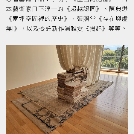
本藝術家日下淳一的《超越認同》、陳典懋
《兩坪空間裡的歷史》、張照堂《存在與虛
無I》，以及委託新作湯雅雯《揚起》等等。