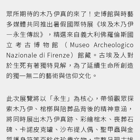
眾所期待的木乃伊真的來了！史博館與時藝
多媒體共同推出暑假國際特展《埃及木乃伊
—永生傳說》，精選來自義大利佛羅倫斯國
立考古博物館（Museo Archeologico
Nazionale di Firenze）館藏。古埃及人對
於生死有著獨特見解，為了延續生命所創造
的獨一無二的藝術與信仰文化。
此次展覽將以「永生」為核心，帶領觀眾探
索木乃伊、棺槨與陪葬品背後的精神意涵，
將同時展出木乃伊真跡、彩繪棺木、喪葬石
碑、卡諾皮克罐、沙布提人偶、聖甲蟲與金
質護身符等百餘件珍貴文物，完整呈現古埃