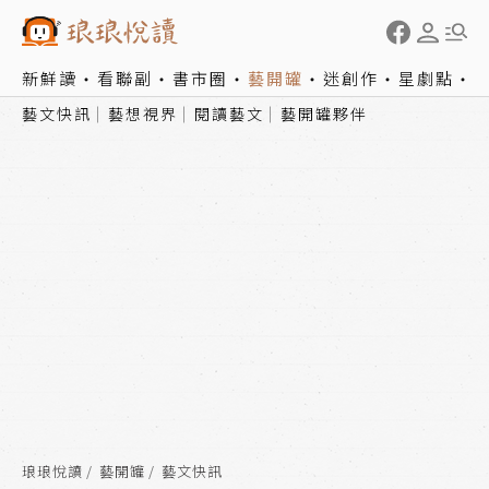
新鮮讀
看聯副
書市圈
藝開罐
迷創作
星劇點
藝文快訊
藝想視界
閱讀藝文
藝開罐夥伴
琅琅悅讀
藝開罐
藝文快訊