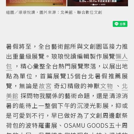
組圖／琅琅悅讀，圖片來源：北美館、聯合數位文創
暑假將至，全台藝術館所與文創園區接力推
出重量級展覽。琅琅悅讀編輯製作展覽
懶人
包
，精心彙整全台熱門展覽聚落，以展出地
點為單位，首篇展覽15個台北暑假推薦展
覽，無論是
故宮
奇幻精緻的神獸
文物
、
北
美館
探問物我關係的藝術命題，還是清涼消
暑的能待上一整個下午的沉浸光影展，抑或
是可愛到不行，早已做好為了文創周邊獻祭
荷包的波特羅畫展、OSAMU GOODS五十周