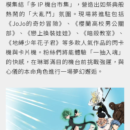
模集結「多 IP 機台市集」，營造出如祭典般
熱鬧的「大亂鬥」氛圍。現場將進駐包括
《JoJo的奇妙冒險》、《櫻蘭高校男公關
部》、《戀上換裝娃娃》、《暗殺教室》、
《地縛少年花子君》等多款人氣作品的閃卡
機與卡片機。粉絲們將能體驗「一抽入魂」
的快感，在琳瑯滿目的機台前挑戰強運，與
心儀的本命角色進行一場夢幻邂逅。