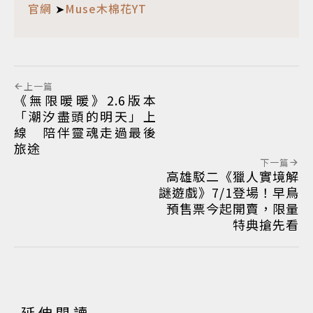
官網
➤
Muse木棉花YT
上一篇
《無限暖暖》2.6版本
「潮汐盡頭的明天」上
線 陪伴靈魂走過最後
旅途
下一篇
高雄駁二《獵人實境解
謎遊戲》7/1登場！早鳥
預售票今起開賣，限量
特典搶先看
延伸閱讀