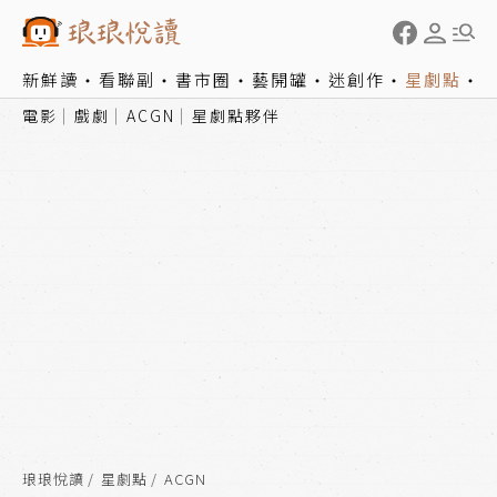
新鮮讀
看聯副
書市圈
藝開罐
迷創作
星劇點
電影
戲劇
ACGN
星劇點夥伴
琅琅悅讀
星劇點
ACGN