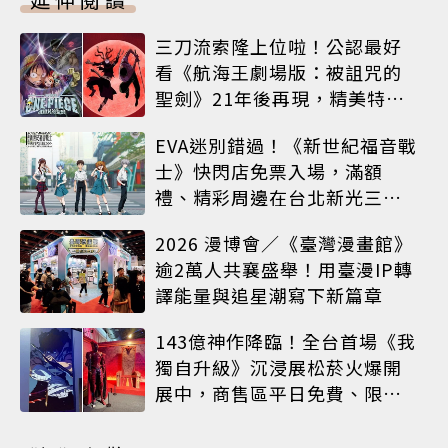
三刀流索隆上位啦！公認最好
看《航海王劇場版：被詛咒的
聖劍》21年後再現，精美特典
海報必收藏
EVA迷別錯過！《新世紀福音戰
士》快閃店免票入場，滿額
禮、精彩周邊在台北新光三越
A8限時登場
2026 漫博會／《臺灣漫畫館》
逾2萬人共襄盛舉！用臺漫IP轉
譯能量與追星潮寫下新篇章
143億神作降臨！全台首場《我
獨自升級》沉浸展松菸火爆開
展中，商售區平日免費、限定
周邊搶先看