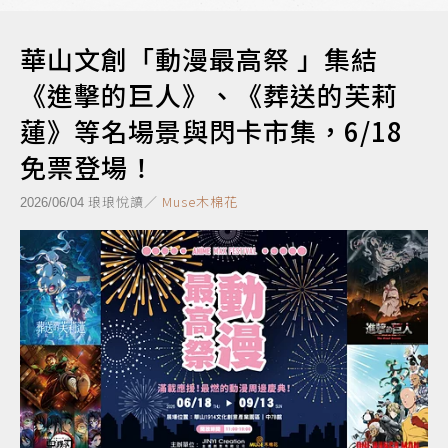
華山文創「動漫最高祭 」集結
《進擊的巨人》、《葬送的芙莉
蓮》等名場景與閃卡市集，6/18
免票登場！
琅琅悅讀／
Muse木棉花
2026/06/04