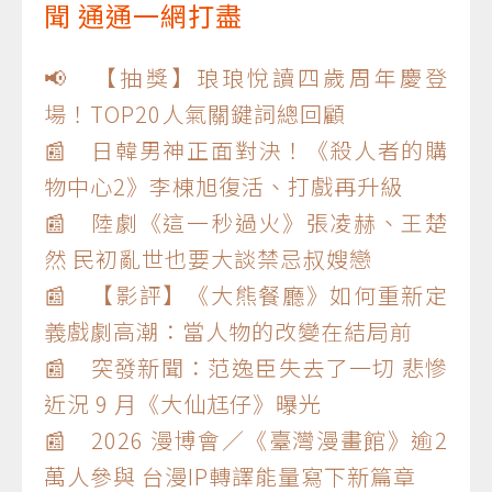
聞 通通一網打盡
📢 【抽獎】琅琅悅讀四歲周年慶登
場！TOP20人氣關鍵詞總回顧
📰 日韓男神正面對決！《殺人者的購
物中心2》李棟旭復活、打戲再升級
📰 陸劇《這一秒過火》張凌赫、王楚
然 民初亂世也要大談禁忌叔嫂戀
📰 【影評】《大熊餐廳》如何重新定
義戲劇高潮：當人物的改變在結局前
📰 突發新聞：范逸臣失去了一切 悲慘
近況 9 月《大仙尪仔》曝光
📰 2026 漫博會／《臺灣漫畫館》逾2
萬人參與 台漫IP轉譯能量寫下新篇章