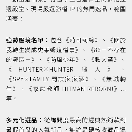
邊殿堂。現場嚴選強檔 IP 的熱門逸品，範圍
涵蓋：
強勢壓境名單：
包含《莉可莉絲》、《關於
我轉生變成史萊姆這檔事》、《86－不存在
的戰區－》、《防風少年》、《膽大黨》、
《HUNTER×HUNTER 獵人》、
《SPY×FAMILY 間諜家家酒》、《無職轉
生》、《家庭教師 HITMAN REBORN!》...
等。
多元化選品：
從詢問度最高的經典熱銷款到
暑假首發的人氣新品，無論是硬核收藏品還