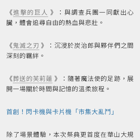
《
進擊的巨人
》：與調查兵團一同獻出心
臟，體會追尋自由的熱血與悲壯。
《
鬼滅之刃
》：沉浸於炭治郎與夥伴們之間
深刻的羈絆。
《
葬送的芙莉蓮
》：隨著魔法使的足跡，展
開一場關於時間與記憶的溫柔旅程。
首創！閃卡機與卡片機「市集大亂鬥」
除了場景體驗，本次祭典更首度在華山大規