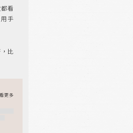
次都看
些用手
著，比