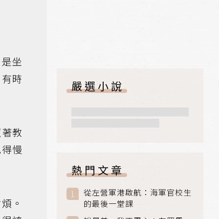
只是坐
。有時
嚴選小說
照著教
比得慢
熱門文章
從左營軍港啟航：海軍官校生
耐煩。
的最後一堂課