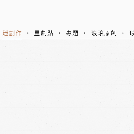
迷創作
星劇點
專題
琅琅原創