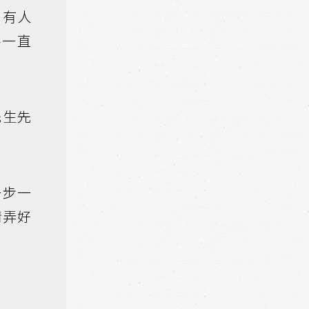
，有人
手一直
先生先
一步一
情弄好