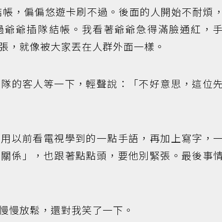
結帳，偏偏悠遊卡刷不過。後面的人開始不耐煩
過爺爺插隊結帳。我看著爺爺急得滿臉通紅，
張，就像被大家丟在人群外面一樣。
插隊的客人等一下，輕聲說：「不好意思，這位
，用以前看電視學到的一點手語，再加上寫字，
沒關係」，也跟著點點頭，要他別緊張。最後事
慢慢放鬆，還對我笑了一下。