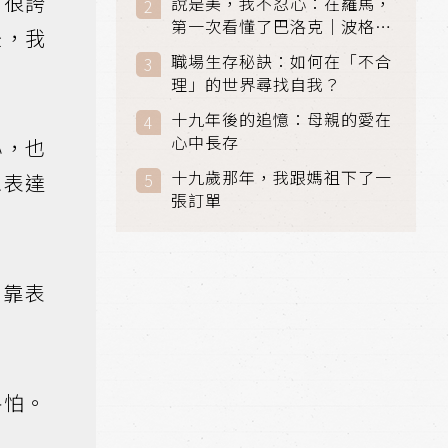
用很誇
說是美，我不忍心：在羅馬，
第一次看懂了巴洛克｜波格賽
後，我
美術館 (Galleria Borghese)
職場生存秘訣：如何在「不合
｜義大利 羅馬
理」的世界尋找自我？
十九年後的追憶：母親的愛在
心中長存
心，也
十九歲那年，我跟媽祖下了一
想表達
張訂單
，靠表
害怕。