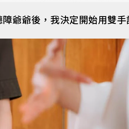
聽障爺爺後，我決定開始用雙手