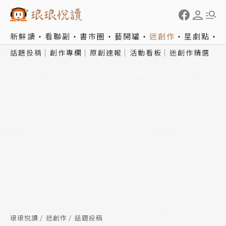
新鮮讀
看聯副
書市圈
藝開罐
迷創作
星劇點
話題投稿
創作專欄
原創速報
活動看板
迷創作精選
琅琅悅讀
迷創作
話題投稿