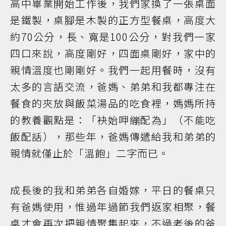
高中畢業開始工作後，我們家換了一張桌面
是鐵製，桌腳是木製的正方型餐桌，高度大
約70公分，長、寬是100公分，對我們一家
四口來說，高度剛好，四面桌剛好，家中的
親情溫度也剛剛好。我們一起用餐時，沒有
太多的言語交流，爸媽、弟弟和我都專注在
餐食的夾放與飯菜湯品的吃食裡，媽媽所持
的教養觀點是：「袂始呷繃配為」（不能吃
飯配話），那些年，爸媽傳遞給我和弟弟的
親情就僅止於「溫飽」二字而已。
成長後的我和弟弟各自婚嫁，平日的餐桌只
有爸媽使用，惟過年過節我們返家相聚，餐
桌才會再次把親情聚集起來，不過老後的爸