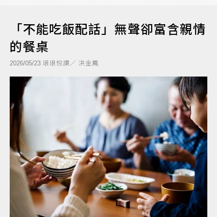
「不能吃飯配話」無聲卻富含親情
的餐桌
琅琅悅讀／ 洪金鳳
2026/05/23