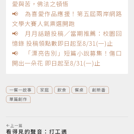
愛與苦，佛法之頓悟
📢 為喜愛作品應援！第五屆兩岸網路
文學大賽人氣票選開跑
📢 月月話題投稿／當期推薦：校園回
憶錄 投稿領點數即日起至8/31(一)止
📢 「漂亮告別」短篇小說募集！傷口
開出一朵花 即日起至8/31(一)止
一餐一故事
家庭
飲食
餐桌
創新番
單篇創作
上一篇
看得見的聲音：打工遇