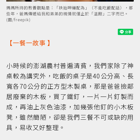
媽媽所持的教養觀點是：「袂始呷繃配為」（不能吃飯配話），那
些年，爸媽傳遞給我和弟弟的親情就僅止於「溫飽」二字而已。
(圖/freepik)
【
一餐一故事
】
小時候的澎湖農村普遍清貧，我們家除了神
桌較為講究外，吃飯的桌子是40公分高、長
寬各70公分的正方型木製桌，那是爸爸撿鄰
居廢棄的木板，買了鐵釘，一片一片釘製而
成，再油上灰色油漆，加幾張他釘的小木板
凳，雖然簡陋，卻是我們三餐不可或缺的用
具，易收又好整理。