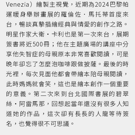
Venezia）繪製主視覺，近期為2024巴黎帕
運暖身舉辦畫展的羅倫佐．馬托蒂首度來
台，暢談真摯描繪經典與情愛的創作之路。
明星作家大衛‧卡利也是第一次來台，展期
簽書將近500冊；他在主題廣場的講座中分
享他失智症的母親原本非常喜歡閱讀，可是
晚年卻忘了怎麼泡咖啡跟做披薩。最後的時
光裡，每次見面他都會帶繪本陪母親閱讀，
此時媽媽就會笑，這也是繪本創作一個重要
的意義。第二次來到台北國際書展的碧翠
絲‧阿雷馬那，回想起當年還沒有很多人知
道她的作品，這次卻有長長的人龍等待簽
名，也覺得很不可思議。