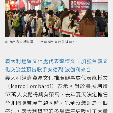
熱門展攤人潮洶湧，一路蔓延到書展外排隊。
義大利經貿文化處代表龍博文：加強台義文
化交流並預告歌手安德烈.波伽利來台
義大利經濟貿易文化推廣辦事處代表龍博文
（Marco Lombardi）表示。對於書展創造
57萬人次覺得與有榮焉，去年夏天決定擔任
台北國際書展主題國時，完全沒想到是一個
盛況，義大利舉辦的多場講座更吸引了大量