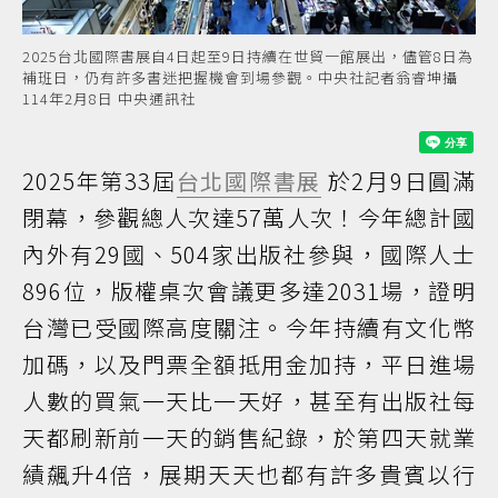
2025台北國際書展自4日起至9日持續在世貿一館展出，儘管8日為
補班日，仍有許多書迷把握機會到場參觀。中央社記者翁睿坤攝
114年2月8日 中央通訊社
2025年第33屆
台北國際書展
於2月9日圓滿
閉幕，參觀總人次達57萬人次！今年總計國
內外有29國、504家出版社參與，國際人士
896位，版權桌次會議更多達2031場，證明
台灣已受國際高度關注。今年持續有文化幣
加碼，以及門票全額抵用金加持，平日進場
人數的買氣一天比一天好，甚至有出版社每
天都刷新前一天的銷售紀錄，於第四天就業
績飆升4倍，展期天天也都有許多貴賓以行