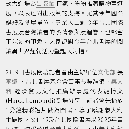
動力進場為
出版業
打氣，紛紛推著購物車逛
展，以表達對出版業的支持。尤其今年國際
媒體及參展單位、專業人士對今年台北國際
書展及台灣讀者的熱情參與及迴響，也都留
下深刻的印象，大家都對今年台北書展的閱
讀異世界蓬勃活力豎起大姆指。
2月9日書展閉幕記者會由主辦單位
文化部
長
李遠
、台北書展基金會董事長吳韻儀、
義大
利
經濟貿易文化推廣辦事處代表龍博文
(Marco Lombardi)到場分享。記者會先播放
1分鐘精彩短片做為開場，為了感謝義大利
主題國，文化部及台北國際書展以2025年書
展特製海報致贈予義大利代表，由義大利經