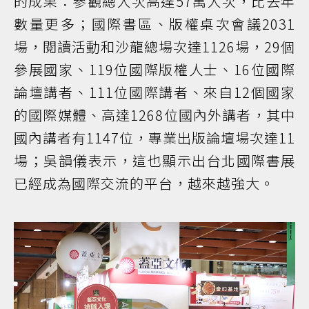
的成果：參觀總人次高達57萬人次，比去年
數量更多；國際書區、版權桌次會議2031
場，閱讀活動和沙龍總場次達1126場，29個
參展國家、119位國際版權人士、16位國際
論壇講者、111位國際講者、來自12個國家
的國際媒體、高達1268位國內外講者，其中
國內講者有1147位，專業出版論壇場次達11
場；吳韻儀表示，這也顯示出台北國際書展
已經成為國際交流的平台，越來越強大。