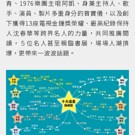
青、1976樂團主唱阿凱、身兼主持人、歌
手、演員、製片多重身分的曾寶儀，以及創
下獲得13座電視金鐘獎榮耀、最高紀錄保持
人沈春華等跨界名人的力量，共同推廣閱
讀，５位名人甚至親臨書展，場場人潮擠
爆，更帶來一波波話題。