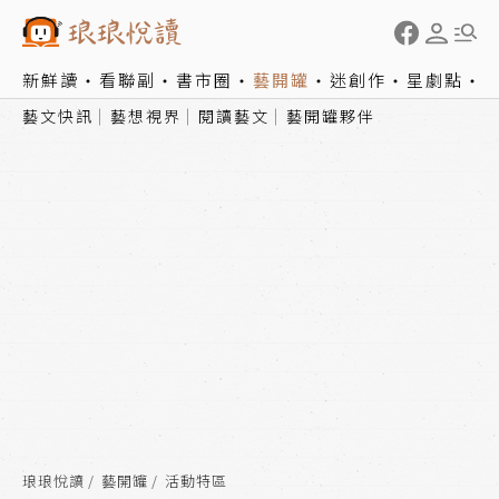
新鮮讀
看聯副
書市圈
藝開罐
迷創作
星劇點
藝文快訊
藝想視界
閱讀藝文
藝開罐夥伴
琅琅悅讀
藝開罐
活動特區