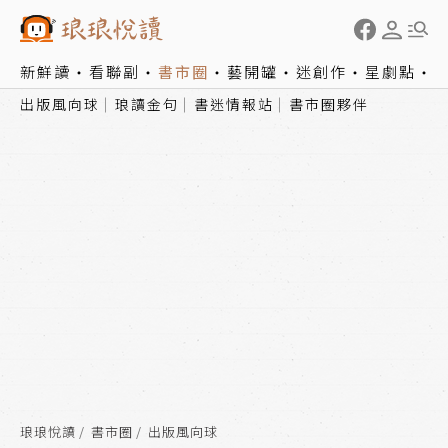
新鮮讀
看聯副
書市圈
藝開罐
迷創作
星劇點
出版風向球
琅讀金句
書迷情報站
書市圈夥伴
琅琅悅讀
書市圈
出版風向球