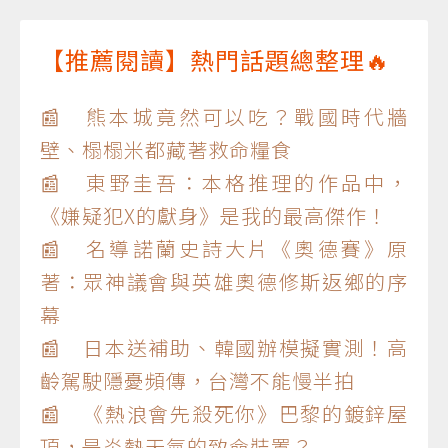
【推薦閱讀】熱門話題總整理🔥
📰 熊本城竟然可以吃？戰國時代牆
壁、榻榻米都藏著救命糧食
📰 東野圭吾：本格推理的作品中，
《嫌疑犯X的獻身》是我的最高傑作！
📰 名導諾蘭史詩大片《奧德賽》原
著：眾神議會與英雄奧德修斯返鄉的序
幕
📰 日本送補助、韓國辦模擬實測！高
齡駕駛隱憂頻傳，台灣不能慢半拍
📰 《熱浪會先殺死你》巴黎的鍍鋅屋
頂，是炎熱天氣的致命裝置？