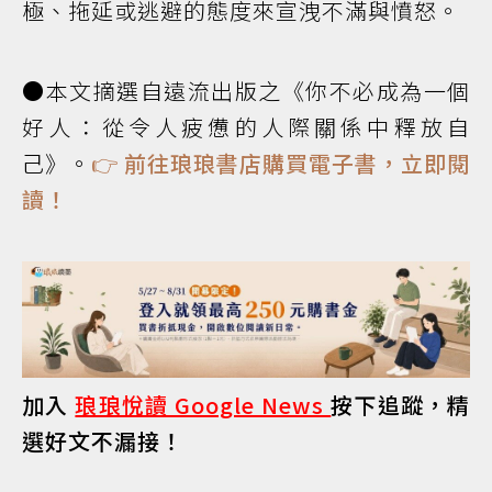
極、拖延或逃避的態度來宣洩不滿與憤怒。
●本文摘選自遠流出版之《你不必成為一個
好人：從令人疲憊的人際關係中釋放自
己》。
👉
前往琅琅書店購買電子書，立即閱
讀！
加入
琅琅悅讀 Google News
按下追蹤，精
選好文不漏接！