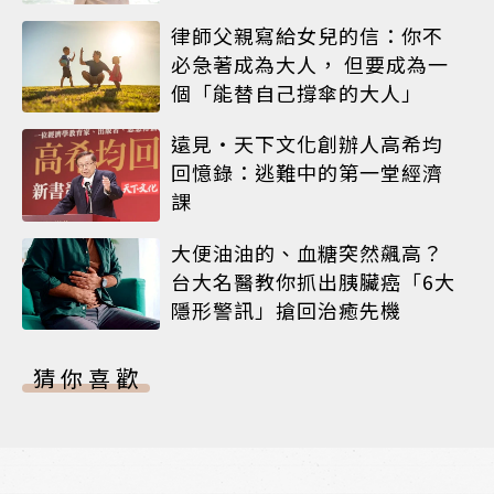
律師父親寫給女兒的信：你不
必急著成為大人， 但要成為一
個「能替自己撐傘的大人」
遠見‧天下文化創辦人高希均
回憶錄：逃難中的第一堂經濟
課
大便油油的、血糖突然飆高？
台大名醫教你抓出胰臟癌「6大
隱形警訊」搶回治癒先機
猜你喜歡