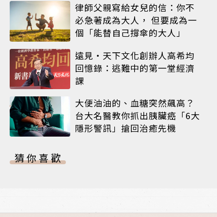
律師父親寫給女兒的信：你不
必急著成為大人， 但要成為一
個「能替自己撐傘的大人」
遠見‧天下文化創辦人高希均
回憶錄：逃難中的第一堂經濟
課
大便油油的、血糖突然飆高？
台大名醫教你抓出胰臟癌「6大
隱形警訊」搶回治癒先機
猜你喜歡