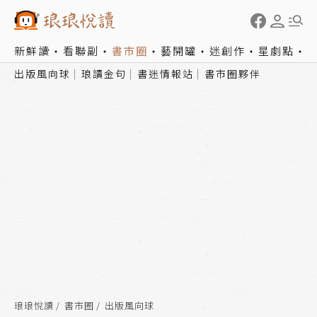
新鮮讀
看聯副
書市圈
藝開罐
迷創作
星劇點
出版風向球
琅讀金句
書迷情報站
書市圈夥伴
琅琅悅讀
書市圈
出版風向球