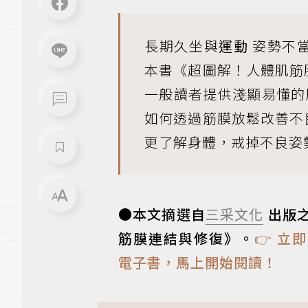
長期久坐與
運動
姿勢不
本書《超圖解！人體肌筋
一般讀者提供淺顯易懂的
如何透過筋膜放鬆改善不
更了解身體，戒掉不良姿
●本文摘選自
三采文化
出版
筋膜連結與修復》。
👉 立
電子書，馬上開始閱讀！