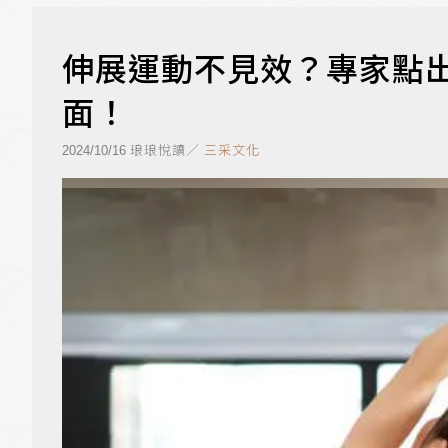
伸展運動不見效？專家點
面！
琅琅悅讀／
三采文化
2024/10/16