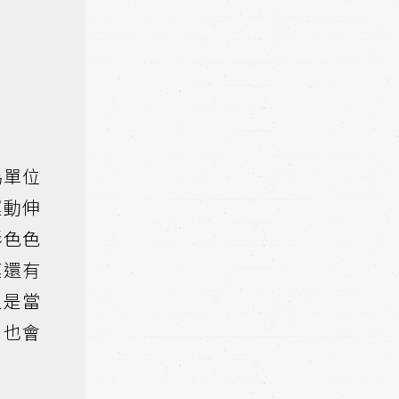
為單位
運動伸
形色色
膜還有
但是當
，也會