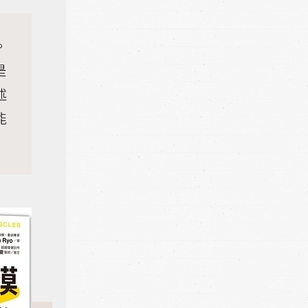
。
是
述
能