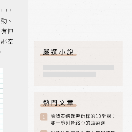
間中，
運動。
只有伸
相鄰空
嚴選小說
。
熱門文章
前潤泰總裁尹衍樑的10堂課：
那一碗刻骨銘心的蔬菜麵