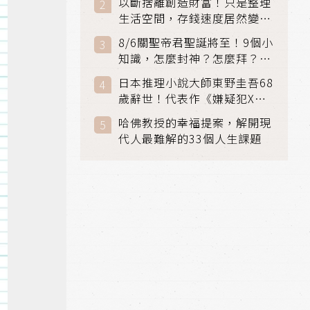
以斷捨離創造財富！只是整理
生活空間，存錢速度居然變快
了
8/6關聖帝君聖誕將至！9個小
知識，怎麼封神？怎麼拜？該
拜哪個關帝？
日本推理小說大師東野圭吾68
歲辭世！代表作《嫌疑犯X的
獻身》《解憂雜貨店》獲獎無
哈佛教授的幸福提案，解開現
數
代人最難解的33個人生課題