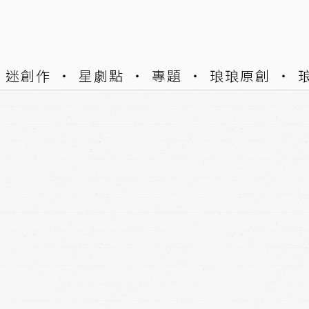
迷創作
星劇點
專題
琅琅原創