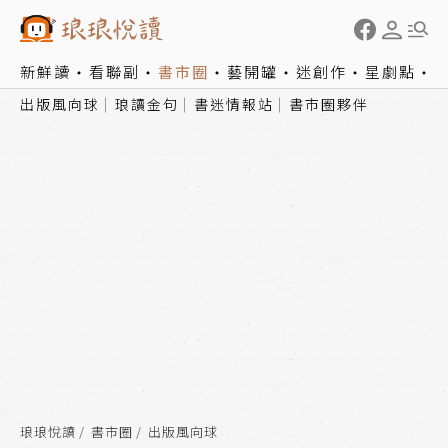
新鮮讀
看聯副
書市圈
藝開罐
迷創作
星劇點
出版風向球
琅讀金句
書迷情報站
書市圈夥伴
琅琅悅讀
書市圈
出版風向球