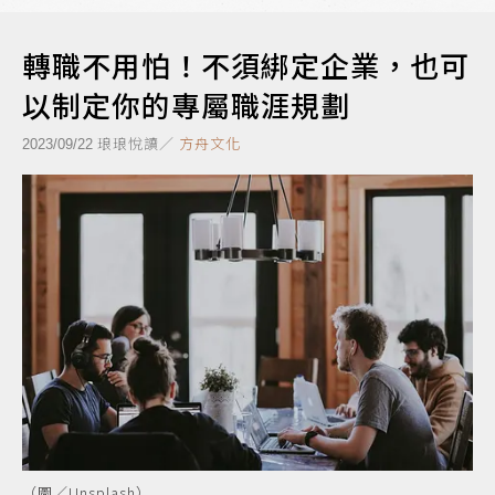
轉職不用怕！不須綁定企業，也可
以制定你的專屬職涯規劃
琅琅悅讀／
方舟文化
2023/09/22
（圖／Unsplash）