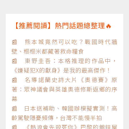
【推薦閱讀】熱門話題總整理🔥
📰 熊本城竟然可以吃？戰國時代牆
壁、榻榻米都藏著救命糧食
📰 東野圭吾：本格推理的作品中，
《嫌疑犯X的獻身》是我的最高傑作！
📰 名導諾蘭史詩大片《奧德賽》原
著：眾神議會與英雄奧德修斯返鄉的序
幕
📰 日本送補助、韓國辦模擬實測！高
齡駕駛隱憂頻傳，台灣不能慢半拍
📰 《熱浪會先殺死你》巴黎的鍍鋅屋