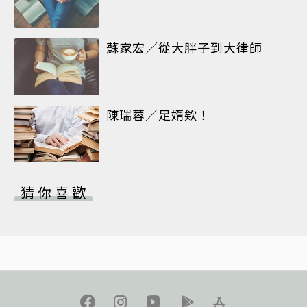
蘇家宏／從大胖子到大律師
陳瑞蓉／足媠欸！
猜你喜歡