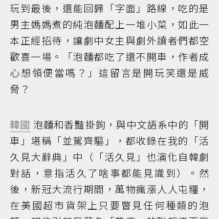
玩到最後，還能回歸「字面」路線，吃的是
男主媽媽煮的純泡麵配上一堆小菜，如此一
本正經招待，讓劇中女主與劇外讀者們都空
歡喜一場。「泡麵都吃了還不開車，作者成
心想領便當嗎？」這留言是開玩笑還是威
脅？
韓國
泡麵和香豔掛鉤，與中文語系中的「開
車」堪稱「並駕齊驅」，都收錄在我的「活
久見大辭典」中（「活久見」也演化自韓劇
對話，意指活久了啥事都能見識到）。然
後，新冠大流行期間，萬物瘋漲人人屯糧，
在美國超市貨架上只要瞥見任何種類的泡