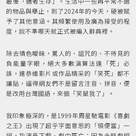
最後「適者生存」。生活中一些再平常不過
的物品與舉止，到了2024年的今天，硬被賦
予了其他意涵。其頻繁使用及廣為接受的程
度，說不準哪天就正式被編入辭典裡。
除去情色曖昧，罵人的、詛咒的、不待見的
負能量字眼，絕大多數演算法逢「死」必
誅，連恭維影片或作品精采的「笑死」都不
讓貼，逼得網友們不是留言注音、拼音，便
是改用台灣國語，來個「笑鼠我了」。
我印象極深的，是1999年周星馳電影《喜劇
之王》出現了超乎字面意思的「領便當」一
詞，指演員下戲、劇中死亡；因為此時劇組