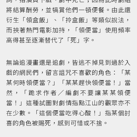
將結算酬勞，並犒賞他們一頓便餐。由此還
衍生「領盒飯」、「拎盒飯」等類似說法，
而挾著熱門電影加持，「領便當」使用頻率
高得甚至逐漸替代了「死」字。
無論追漫畫還是追劇，皆逃不掉見到過於入
戲的網民們，留言詛咒不喜歡的角色：「某
某何時領便當？」「某某趕快領便當！」當
然，「跪求作者／編劇不要讓某某領便
當！」這種試圖對劇情指點江山的觀眾亦不
在少數。「這個便當吃得心酸！」指某個討
喜的角色被賜死，感到可惜或不捨。