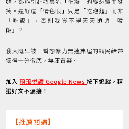
麵，都能引起我莫名「花癡」的聯想繼而發
笑。還好這「情色哏」只是「吃泡麵」而非
「吃飯」，否則我豈不得天天頓頓「噴
飯」？
我大概早被一幫想像力無遠弗屆的網民給帶
壞得十分徹底，無庸置疑。
加入
琅琅悅讀 Google News
按下追蹤，精
選好文不漏接！
【推薦閱讀】