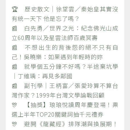
🏆 歷史散文｜徐望雲／秦始皇其實沒
有統一天下 他是忘了嗎？
📰 白先勇／世界之光：紀念佛光山成
立60周年以及星雲法師百歲冥壽
📰 不想出生的背後怨的絕不只有自
己！吳曉樂：如果遇到年輕時的妳
📰 就學個五分鐘不好嗎？半途棄坑學
｜丁維瑀：再見多鄰國
📰 副刊學｜王柄富／張愛玲算不算台
灣作家？1999年台灣文學論戰回顧
🎊 【抽獎】琅琅悅讀周年慶登場！票
選上半年TOP20關鍵詞抽千元禮券
🎊 避開《龍藏經》排隊潮與換展期！