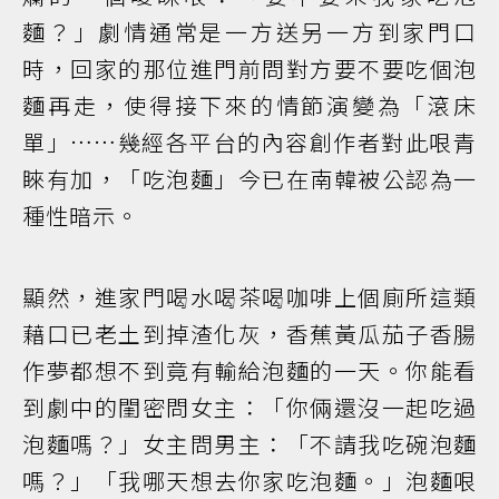
麵？」劇情通常是一方送另一方到家門口
時，回家的那位進門前問對方要不要吃個泡
麵再走，使得接下來的情節演變為「滾床
單」……幾經各平台的內容創作者對此哏青
睞有加，「吃泡麵」今已在南韓被公認為一
種性暗示。
顯然，進家門喝水喝茶喝咖啡上個廁所這類
藉口已老土到掉渣化灰，香蕉黃瓜茄子香腸
作夢都想不到竟有輸給泡麵的一天。你能看
到劇中的閨密問女主：「你倆還沒一起吃過
泡麵嗎？」女主問男主：「不請我吃碗泡麵
嗎？」「我哪天想去你家吃泡麵。」泡麵哏