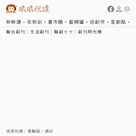
新鮮讀
看聯副
書市圈
藝開罐
迷創作
星劇點
聯合副刊
生活副刊
聯副七十
副刊時光機
琅琅悅讀
看聯副
繽紛