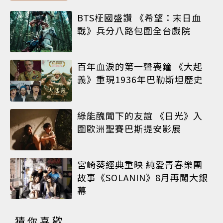
BTS柾國盛讚 《希望：末日血
戰》兵分八路包圍全台戲院
百年血淚的第一聲喪鐘 《大起
義》重現1936年巴勒斯坦歷史
綠能醜聞下的友誼 《日光》入
圍歐洲聖賽巴斯提安影展
宮崎葵經典重映 純愛青春樂團
故事《SOLANIN》8月再闖大銀
幕
猜你喜歡