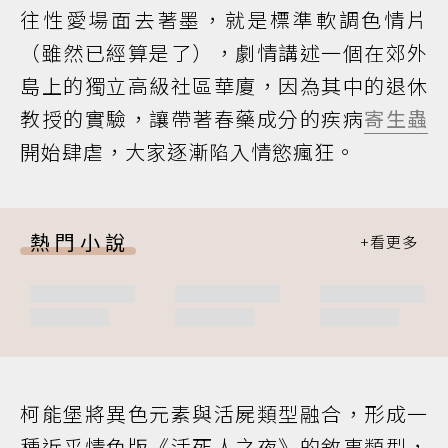
往性愛場面去著墨，就是標準軟調色情片
（雖然已經算是了），劇情講述一個在郊外
島上的獨立高級社區華廈，因為其中的退休
教授的實驗，讓帶著春藥成分的疾病
寄生蟲
開始肆虐，大家逐漸陷入情慾瘋狂。
熱門小說
柯能堡將異色元素與活屍類型融合，形成一
種近乎情色版《活死人之夜》的敘事類型，