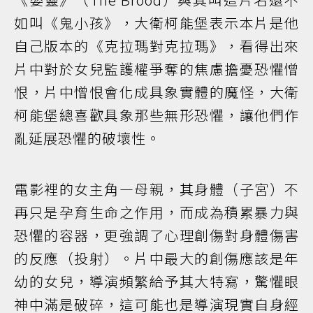
如叫《鬼小孩》，大衛柯能堡表示本片是他
自己版本的《克拉瑪對克拉瑪》，看得出來
片中對於女兒監護權爭奪的焦慮擔憂恐懼憎
恨，片中憎恨會化成具象實體的魔怪，大衛
柯能堡總喜歡具象那些無形恐懼，讓他們作
亂延展恐懼的破壞性。
電影裡的女主角—母親，其身體（子宮）不
再只是孕育生命之作用，而成為積累暴力與
恐懼的容器，更強調了心理創傷對身體傷害
的反應（投射）。片中最大的創傷應該是年
幼的女兒，導演頻繁給予其大特寫，驚懼眼
神中滿是破碎，這可能也是導演現實自身經