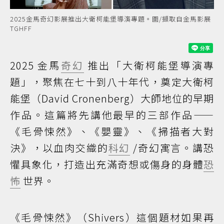
2025金馬奇幻影展推出大衛柯能堡導演專題。圖/擷取自金馬影展
TGHFF
2025 金馬
奇幻
推出「大衛柯能堡導演專
題」，聚焦在七十到八十年代，奠定大衛柯
能堡（David Cronenberg）大師地位的早期
作品。這篇將先講他最早的三部作品——
《毛骨悚然》、《嬰靈》、《掃描者大對
決》，以血肉交織的
科幻
/奇幻寓言。講恐
懼具象化，打造出充滿奇想或傷身的身體
恐
怖
世界。
《毛骨悚然》（Shivers）這個題材如果再