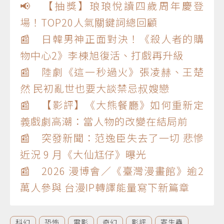
📢 【抽獎】琅琅悅讀四歲周年慶登
場！TOP20人氣關鍵詞總回顧
📰 日韓男神正面對決！《殺人者的購
物中心2》李棟旭復活、打戲再升級
📰 陸劇《這一秒過火》張凌赫、王楚
然 民初亂世也要大談禁忌叔嫂戀
📰 【影評】《大熊餐廳》如何重新定
義戲劇高潮：當人物的改變在結局前
📰 突發新聞：范逸臣失去了一切 悲慘
近況 9 月《大仙尪仔》曝光
📰 2026 漫博會／《臺灣漫畫館》逾2
萬人參與 台漫IP轉譯能量寫下新篇章
科幻
恐怖
電影
奇幻
影評
寄生蟲