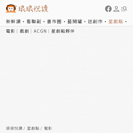
新鮮讀
看聯副
書市圈
藝開罐
迷創作
星劇點
電影
戲劇
ACGN
星劇點夥伴
琅琅悅讀
星劇點
電影