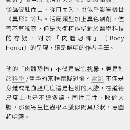
怪蟲破肚而出、從口而入，也似乎影響後世
《異形》等片。活屍類型加上異色剝削，儘
管不算稀奇，但是大衛柯能堡對於醫學科技
的存疑，對於「肉體恐怖」（Body
Horror）的呈現，還是鮮明的作者手筆。
他的「肉體恐怖」不僅是感官挑釁，更是對
於
科學
/醫學的某種懷疑恐懼。
電影
不僅是
身體或是血腥尺度還是性別的大膽，在道德
尺度上也是不遑多讓，同性異性、敗俗大
膽，那個寄生怪蟲根本激似陽具形狀，意圖
超明顯。