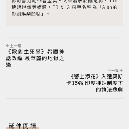
影影響力創作者金獎。文章發表於釀電影、udn
琅琅悅讀等媒體。FB & iG 粉專名稱為「Alan的
影劇娛樂閒聊」。
上一篇
《歌劇生死戀》希臘神
話改編 最華麗的地獄之
戀
下一篇
《警上添花》入選奧斯
卡15強 印度種姓制度下
的執法悲劇
延伸閱讀