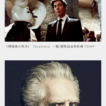
《掃描者大對決》（Scanners）。圖/擷取自金馬影展 TGHFF