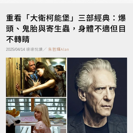
重看「大衛柯能堡」三部經典：爆
頭、鬼胎與寄生蟲，身體不適但目
不轉睛
琅琅悅讀／
朱哲輝Alan
2025/04/14