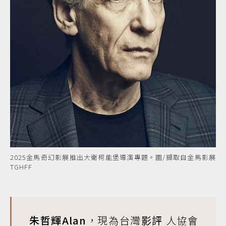
2025金馬奇幻影展推出大衛柯能堡導演專題。圖/擷取自金馬影展
TGHFF
朱哲輝Alan
，現為台灣
影評
人協會