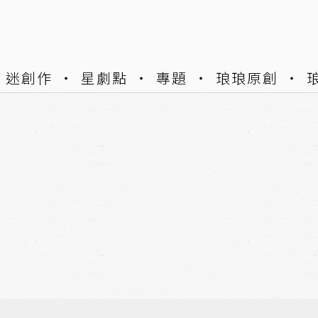
迷創作
星劇點
專題
琅琅原創