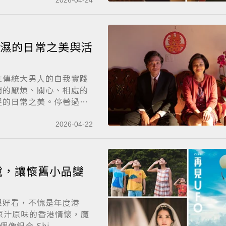
2026-04-24
潮濕的日常之美與活
性傳統大男人的自我實踐
間的厭煩、關心、相處的
捉的日常之美。停著過
2026-04-22
說，讓懷舊小品變
很好看，不愧是年度港
原汁原味的香港情懷，魔
組合 Shi...