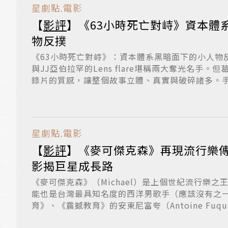
星劇點.電影
【
影評
】《63小時死亡對峙》資本體
物反撲
《63小時死亡對峙》：資本體系黑暗面下的小人物
與JJ亞伯拉罕的Lens flare堪稱兩大奪光名手
錄片的質感，讓整個故事立體、真實與破碎諸多。手持
星劇點.電影
【
影評
】《麥可傑克森》再現流行樂
影揭巨星成長路
《麥可傑克森》（Michael）是上個世紀流行樂
能也是台灣最具知名度的西洋男歌手（應該沒有之
育》、《震撼教育》的安東尼富夸（Antoine Fuqua