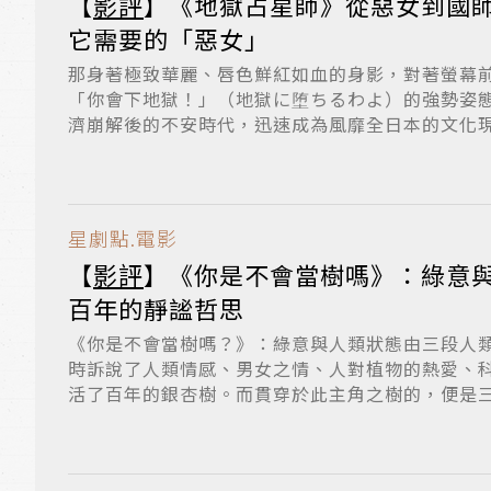
【
影評
】《地獄占星師》從惡女到國
它需要的「惡女」
那身著極致華麗、唇色鮮紅如血的身影，對著螢幕
「你會下地獄！」（地獄に堕ちるわよ）的強勢姿
濟崩解後的不安時代，迅速成為風靡全日本的文化
社...
星劇點.電影
【
影評
】《你是不會當樹嗎》：綠意
百年的靜謐哲思
《你是不會當樹嗎？》：綠意與人類狀態由三段人
時訴說了人類情感、男女之情、人對植物的熱愛、
活了百年的銀杏樹。而貫穿於此主角之樹的，便是
愫...