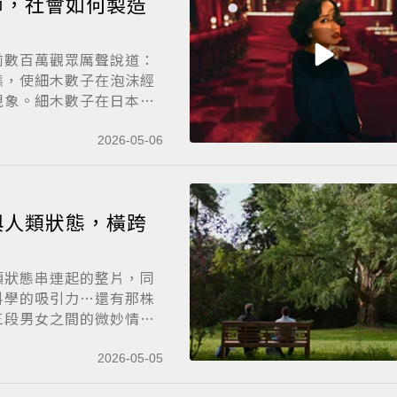
師，社會如何製造
前數百萬觀眾厲聲說道：
態，使細木數子在泡沫經
現象。細木數子在日本
2026-05-06
與人類狀態，橫跨
類狀態串連起的整片，同
科學的吸引力…還有那株
三段男女之間的微妙情
2026-05-05