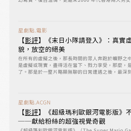
星劇點.電影
【
影評
】《末日小隊請登入》：真實
貌，放空的絕美
在所有的虛擬之後，那長時間的眾人奔跑於曠野之
是虛擬或現實，盡得活在當下、戮力享受，那麼，
了。那是於一整片略顯無聊的日常遭遇之後，最深
言。...
星劇點.ACGN
【
影評
】《超級瑪利歐銀河電影版》
──獻給粉絲的超強視覺奇觀
《超級瑪利歐銀河電影版》（The Super Mario Ga