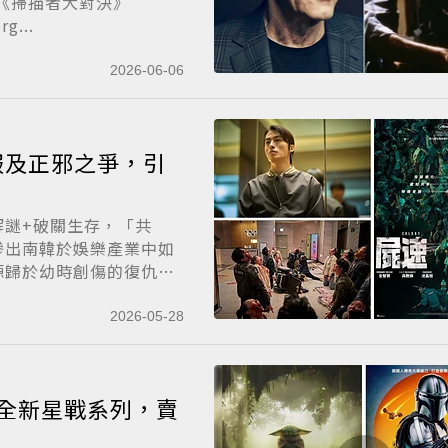
的《掃描者大對決》
...
2026-06-06
服及正邪之爭，引
解謎+破關生存，「共
滲出南韓於娛樂產業中如
源歸於幼時創傷的復仇總
2026-05-28
全新星戰系列，賣