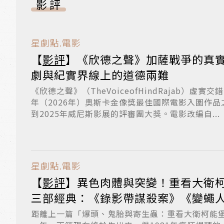
影評
星劇點.電影
【
影評
】《欣德之聲》加薩戰爭的真
劇與紀實界線上的道德兩難
《欣德之聲》（TheVoiceofHindRajab）虛
年（2026年）奧斯卡金像獎最佳國際電影入圍作
到2025年威尼斯影展的評審團大獎。電影改編自...
星劇點.電影
【
影評
】異色肉體與突變！重看大衛
三部經典：《錄影帶謀殺案》《變蠅
距離上一篇「爆頭、鬼胎與寄生蟲：重看大衛柯能