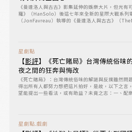
《曼達洛人與古古》影集延伸的娛樂大片，但光有
羅》（HanSolo）後這七年來全新的星際大戰系
（JonFavreau）執導的《曼達洛人與古古》（TheMan
星劇點
【
影評
】《死亡賭局》台灣傳統俗味
夜之間的狂奔與悔改
《死亡賭局》：台灣傳統俗味的解謎與反撲雖然問
得出所有人都努力想把這片拍好，是故，以下之言
望能提出一些看法，或有助益？未竟之志：一、配
也...
星劇點.戲劇