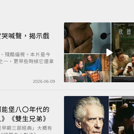
實哭喊聲，揭示戲
實交錯、殘酷逼視。本片是今
品之一，更早些時候它還拿
2026-06-09
柯能堡八〇年代的
人》《雙生兄弟》
堡早期三部經典」大概有