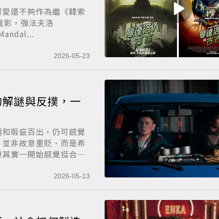
可愛還不夠作為繼《韓索
列電影，強法夫洛
dal...
2026-05-23
的解謎與反撲，一
題和瑕疵百出，仍可感覺
，並非故意重貶、而是希
樂其實一開始感覺挺合
2026-05-13