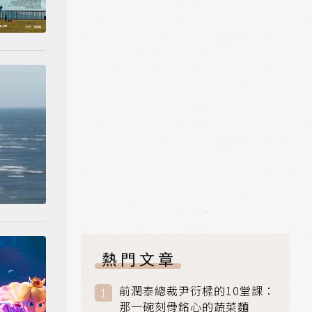
熱門文章
前潤泰總裁尹衍樑的10堂課：
那一碗刻骨銘心的蔬菜麵