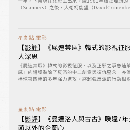
一年，下篇現在終於生出來。繼1981年瘋狂爆頭
（Scanners）之後，大衛柯能堡（DavidCronenberg
星劇點.電影
【
影評
】《屍速禁區》韓式的影視征
人深思
《屍速禁區》韓式的影視征服、以及正邪之爭急速
感」的錯誤點除了反派的中二創意與復仇堅念，亦
棒球第四棒的多年強力進攻。將超強反派的行動根
是...
星劇點.電影
【
影評
】《曼達洛人與古古》睽違7年
萌以外的企圖心