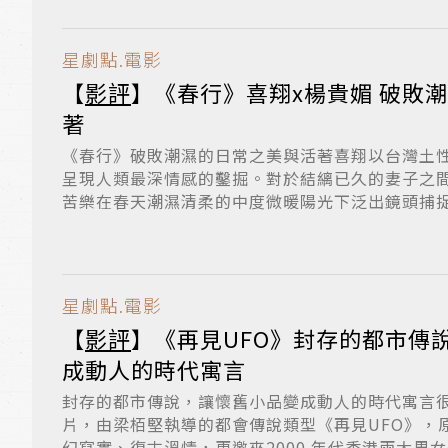
星劇點.電影
【
影評
】《春行》喜翔x楊貴媚 破敗
著
《春行》破敗潮濕的日常之美與活著喜翔以台灣土
呈現人類最深情感的鑿掘。對於結縭已久的妻子之
苦樂在春天潮濕清柔的中度微暖陽光下泛出鏡頭捕
久...
星劇點.電影
【
影評
】《再見UFO》封存的都市傳
成動人的時代寓言
封存的都市傳說，讓懷舊小品變成動人的時代寓言
片，由梁栢堅執導的都會傳說類型《再見UFO》，
幻寫實、復古溫情，更邀來2000 年代香港兩大男女偶像