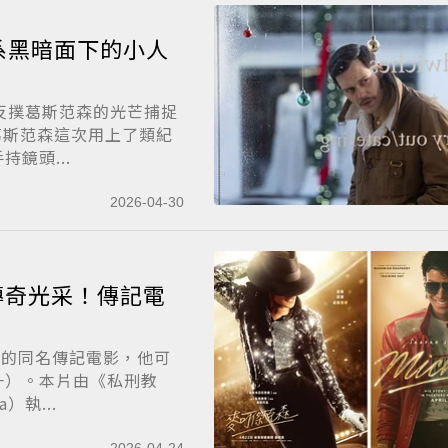
系黑暗面下的小人
反撲葛斯范森的光芒捕捉
。但葛斯范森這次用上了類紀
鏡頭...
2026-04-30
傳奇光采！傳記電
之王的同名傳記電影，他可
一）。本片由《私刑教
）執...