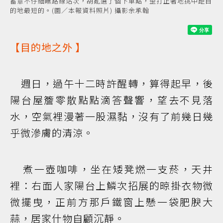
蓄意不仔細瞧路線站次，胡亂選了個下車點，歪打正著地挑中距目
的地最短的。(圖／本報資料照片) 攝影余承翰
【
目的地之外
】
週日，過午十二時許醒轉，算得起早，後
陽台屋簷零散點點滴答聲響，望去不見落
水，空氣裡漫著一股濕黏，沒有了前幾日幾
乎微滲膚的清涼。
煮一壺咖啡，坐在矮凳燃一支菸，天井
裡：右面人家陽台上鱗次招展的晾掛衣物微
微擺曳，正前方那戶鐵窗上懸一袋肥腴大
蒜，居家什物自顧沉靜。