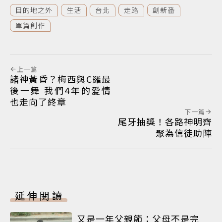
目的地之外
生活
台北
走路
創新番
單篇創作
上一篇
諸神黃昏？梅西與C羅最
後一舞 我們4年的愛情
也走向了終章
下一篇
尾牙抽獎！各路神明齊
聚為信徒助陣
延伸閱讀
又是一年父親節：父母不是完