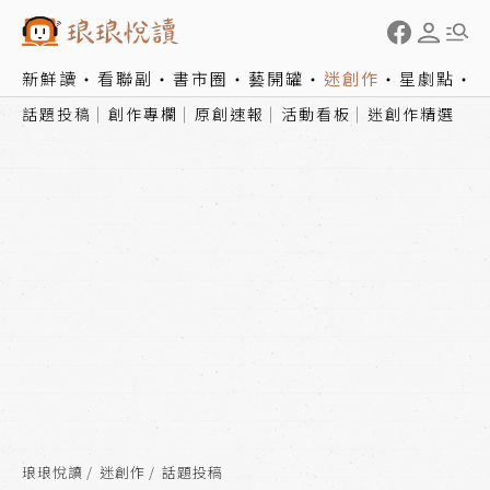
新鮮讀
看聯副
書市圈
藝開罐
迷創作
星劇點
話題投稿
創作專欄
原創速報
活動看板
迷創作精選
琅琅悅讀
迷創作
話題投稿