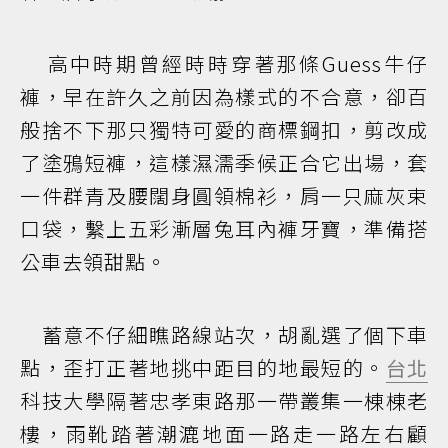
高中時期曾經時時穿著那條Guess牛仔
褲，早在許久之前因為樣式的不合意，卻百
般捨不下那只獨特可愛的商標鋼扣，剪改成
了塗鴉短褲，這樣濕濡季候正合它出場，套
一件群青及腰闊身圓領棉衫，肩一只麻灰束
口袋，繫上五彩漸層兔耳內褲牙寶，準備搭
公車去領甜點。
蓄意不仔細瞧路線站次，胡亂選了個下車
點，歪打正著地挑中距目的地最短的。
台北
科技大學隔著忠孝東路那一帶叢集一棟棟老
樓，雨靴踏著潮漉地面一路走一路左右顧