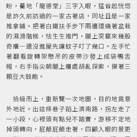
盼，驀地「龍德堂」三字入眼，猛省起恍惚
是許久前訪過的一家古著店，同址且是一家
推拿鋪。把著白鐵扶手步下兩邊環繞著盆栽
的濕滑階梯，怯生生推門，腿上突竄來幾股
奇癢—還沒進屋先讓蚊子叮了幾口。左手忙
著翻看旋轉架懸吊的皮帶沙發上成袋鴨舌
帽，右手指尖朝腿上癢處胡亂探索，摸著三
顆豆大鼓皰。
拾級而上，重新覽一次地圖，目的地竟意
外地近。出這條巷子蹈上濟南路，拐左走了
一小段，心裡頭有點兒不踏實，游移不定地
掉頭轉向，屁顛屁顛走著，四顧入眼的景更