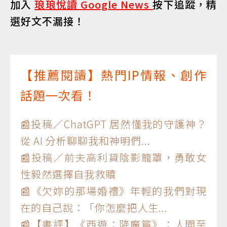
加入
琅琅悅讀 Google News
按下追蹤，精
選好文不漏接！
【推薦閱讀】熱門IP情報、創作
話題一次看！
📰投稿／ChatGPT 居然懂我的守護神？
從 AI 分析聊聊我和神明們...
📰投稿／前夫高利貸陰影籠罩，勇敢女
性毅然選擇自我救贖
📰《欠妳的那場婚禮》年輕的我們對現
在的自己說：「你怎麼把人生...
📰【書評】《西遊：降魔篇》：人間至