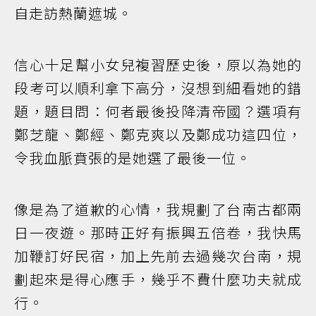
自走訪熱蘭遮城。
信心十足幫小女兒複習歷史後，原以為她的
段考可以順利拿下高分，沒想到細看她的錯
題，題目問：何者最後投降清帝國？選項有
鄭芝龍、鄭經、鄭克爽以及鄭成功這四位，
令我血脈賁張的是她選了最後一位。
像是為了道歉的心情，我規劃了台南古都兩
日一夜遊。那時正好有振興五倍卷，我快馬
加鞭訂好民宿，加上先前去過幾次台南，規
劃起來是得心應手，幾乎不費什麼功夫就成
行。