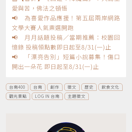
愛與苦，佛法之頓悟
📢 為喜愛作品應援！第五屆兩岸網路
文學大賽人氣票選開跑
📢 月月話題投稿／當期推薦：校園回
憶錄 投稿領點數即日起至8/31(一)止
📢 「漂亮告別」短篇小說募集！傷口
開出一朵花 即日起至8/31(一)止
台南400
台南
創作
徵文
歷史
飲食文化
觀光景點
LOG IN 台南
主題徵文