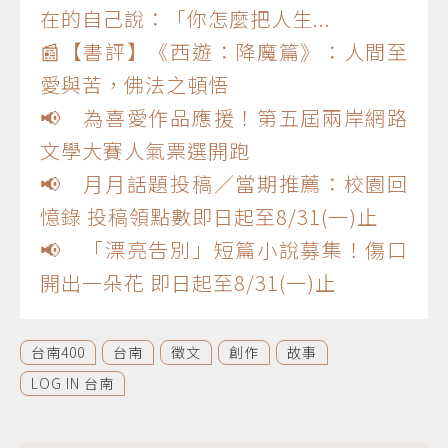
在的自己說：「你怎麼把人生...
📰【書評】《西遊：降魔篇》：人間至
愛與苦，佛法之頓悟
📢 為喜愛作品應援！第五屆兩岸網路
文學大賽人氣票選開跑
📢 月月話題投稿／當期推薦：校園回
憶錄 投稿領點數即日起至8/31(一)止
📢 「漂亮告別」短篇小說募集！傷口
開出一朵花 即日起至8/31(一)止
台南400
台南
徵文
創作
故事
LOG IN 台南