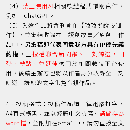
（4）
禁止使用AI
相關軟體程式輔助寫作，
例如：ChatGPT。
（5）入選作品將會刊登在【琅琅悅讀-迷創
作】，並集結收錄在「讀創故事／原創」作
品中，
另投稿即代表同意我方具有IP優先議
約權
，且
授權聯合新聞網、一刻鯨選，刊
登、轉貼、並延伸
應用於相關數位平台使
用，後續主辦方也將以作者身分收錄至一刻
鯨選，讓您的文字化為音頻作品。
4、投稿格式：投稿作品請一律電腦打字，
A4直式橫書，並以繁體中文撰寫。
請儲存為
word檔
，並附加在email中，請勿直接全文