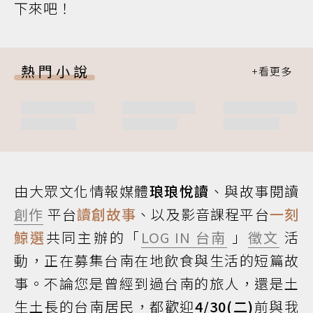
下來吧！
熱門小說
由大眾文化情報媒體
琅琅悅讀
、與故事閱讀
創作
平台
讀創故事
、以及影音課程平台
一刻
鯨選
共同主辦的「
LOG IN 台南
」
徵文
活
動，正在募集台南在地飲食與生活的短篇故
事。不論您是曾經到過台南的旅人，還是土
生土長的台南居民，都歡迎
4/30(二)
前與我