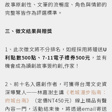
故事原創性、文筆的流暢度、角色與情節的
完整等皆作為評選標準。
三、徵文結果與贈獎
1、此次徵文將不分排名，如經採用將贈送
U
利點數500點、7-11電子禮券500元
，並有
機會成為讀創故事簽約創,作家！
2、前十名入選創作者，可獲得台灣文史資
深導覽人──林嘉澍主講
《老城漫步指南：
府城台南》
（定價NT450元）線上精品有聲
內容一門，活動結束後，將透過email寄送