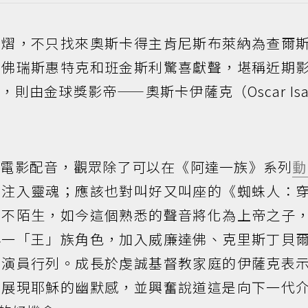
熠熠，不只找來奧斯卡得主肯尼斯布萊納為查爾
帝佛瑞斯惠特克和班金斯利驚喜獻聲，堪稱近期
由金球獎影帝——奧斯卡伊薩克（Oscar Isa
為電影配音，觀眾除了可以在《阿達一族》系列
動
」注入靈魂；應該也對叫好又叫座的《蜘蛛人：
音不陌生，如今這個熟悉的聲音將化為上帝之子
再一「王」族角色，加入威廉達佛、克里斯丁貝
的演員行列。成長於虔誠基督教家庭的伊薩克表
間展現耶穌的幽默感，並興奮說道這是向下一代