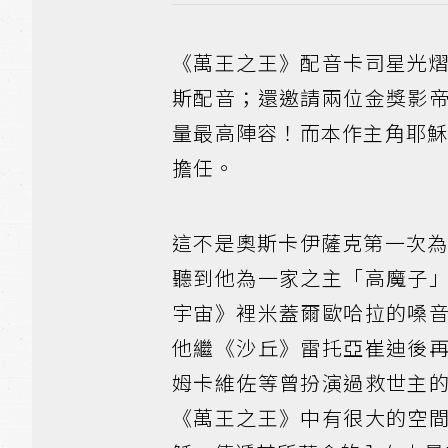
《萬王之王》配音卡司星光
斯配音；還邀請兩位金獎影
量最高陣容！而本作主角耶穌，則
擔任。
這不是奧斯卡伊薩克第一次
聽到他為一家之主「高魔子
宇宙》裡米蓋爾歐哈拉的嗓
他繼《沙丘》雷托亞崔迪後
姆卡維佐等曾扮演過救世主
《萬王之王》中有很大的空