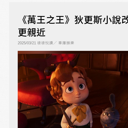
《萬王之王》狄更斯小說改
更親近
琅琅悅讀／ 車庫娛樂
2025/03/21