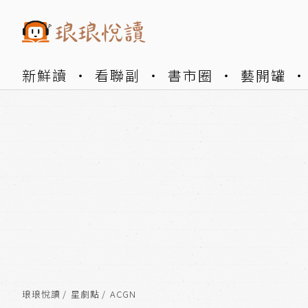
新鮮讀
看聯副
書市圈
藝開罐
琅琅悅讀
星劇點
ACGN