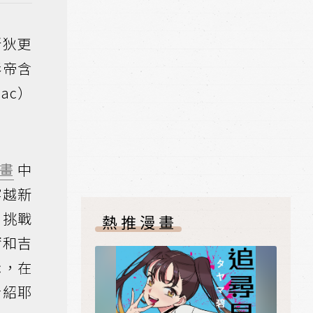
斯狄更
影帝含
ac）
畫
中
穿越新
，挑戰
熱推漫畫
爾和吉
示，在
介紹耶