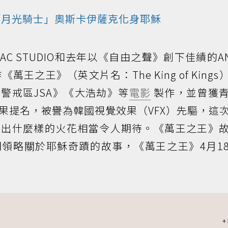
「月光騎士」奧斯卡伊薩克化身
耶穌
C STUDIO和去年以《自由之聲》創下佳績的AN
萬王之王》（英文片名：The King of Kings
警戒區JSA》《大浩劫》等
電影
製作，並曾獲
果提名，被譽為韓國視覺效果（VFX）先驅，這
碰出什麼樣的火花相當令人期待。《萬王之王》
領略關於耶穌奇蹟的故事，《萬王之王》4月1