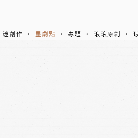
迷創作
星劇點
專題
琅琅原創