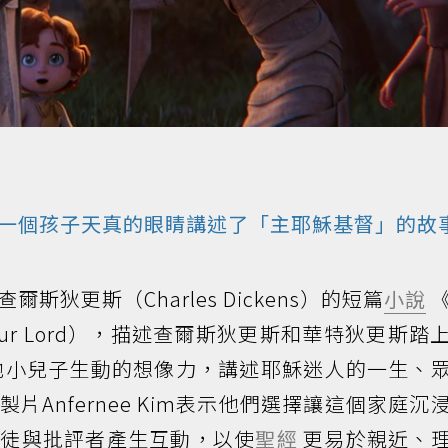
一個孩子天真的眼睛講述了「主耶穌基督」的故
狄更斯（Charles Dickens）的短篇
小說
of Our Lord），描述查爾斯狄更斯和華特狄更斯踏
他小兒子生動的想像力，講述耶穌迷人的一生、
Anfernee Kim表示他們選擇讓這個家庭沉
門徒與批評者產生互動，以使
聖經
更易於親近、