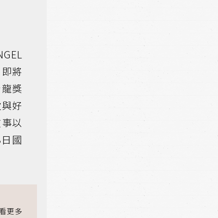
GEL
）即將
青龍獎
次與好
故事以
8日國