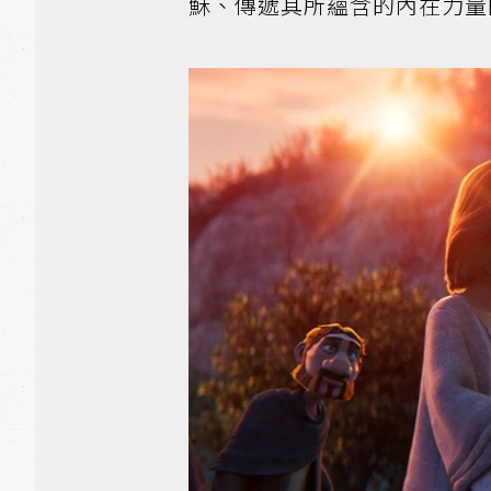
穌、傳遞其所蘊含的內在力量