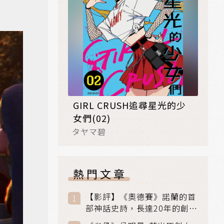
GIRL CRUSH追尋星光的少
女們(02)
タヤマ碧
熱門文章
【影評】《奧德賽》諾蘭的首
部神話史詩，長達20年的創傷
與贖罪之旅