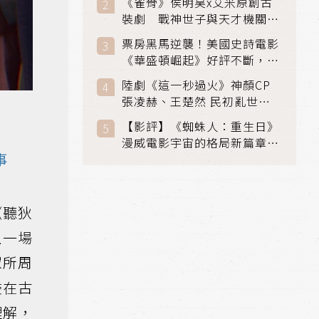
《雀骨》侯明昊x艾米原創古
裝劇 戰神世子與天才機關師
聯手攻克身世之謎
票房黑馬逆襲！美國史詩電影
《華盛頓崛起》好評不斷，輾
壓《玩具總動員5》、《超少
陸劇《這一秒過火》神顏CP
女》
張凌赫、王楚然 民初亂世、
家仇國難也要大談禁忌叔嫂戀
【影評】《蜘蛛人：重生日》
漫威電影宇宙的格局新篇章，
事
在面罩之下找到自我救贖的成
長
《聽狄
上一場
眾所周
浸在古
理解，