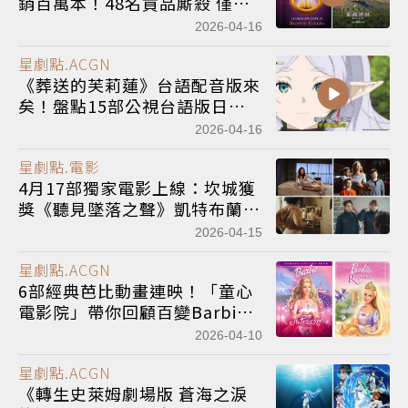
銷百萬本！48名貢品廝殺 僅黑
密契浴血生還
2026-04-16
星劇點.ACGN
《葬送的芙莉蓮》台語配音版來
矣！盤點15部公視台語版日本
動畫
2026-04-16
星劇點.電影
4月17部獨家電影上線：坎城獲
獎《聽見墜落之聲》凱特布蘭琪
《靈異大逆轉》宋智孝《鐵窗後
2026-04-15
的家》
星劇點.ACGN
6部經典芭比動畫連映！「童心
電影院」帶你回顧百變Barbie
奇幻
冒險
之旅
2026-04-10
星劇點.ACGN
《轉生史萊姆劇場版 蒼海之淚