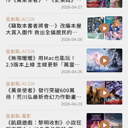
《Re:0》S4回歸
2026-04-27
星劇點.ACGN
《竊取本書者將會…》改編本屋
大賞入圍作 救出全鎮居民的
「穿書」奇幻
冒險
2026-04-26
星劇點.ACGN
《無限暖暖》用Mac也能玩！
2.5版本上線 主線更新「萬靈的
歸途」
2026-04-25
星劇點.ACGN
《黃泉使者》發行突破600萬
冊！荒川弘最新奇幻力作動畫將
連播2季
2026-04-23
星劇點.電影
《飢餓遊戲：黎明收割》小說狂