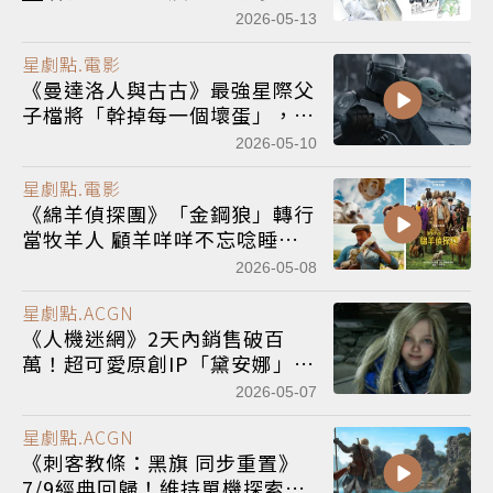
光與意外的懸疑
冒險
2026-05-13
星劇點.電影
《曼達洛人與古古》最強星際父
子檔將「幹掉每一個壞蛋」，沉
浸式銀河
冒險
展開！
2026-05-10
星劇點.電影
《綿羊偵探團》「金鋼狼」轉行
當牧羊人 顧羊咩咩不忘唸睡前
故事
2026-05-08
星劇點.ACGN
《人機迷網》2天內銷售破百
萬！超可愛原創IP「黛安娜」想
返回地球
2026-05-07
星劇點.ACGN
《刺客教條：黑旗 同步重置》
7/9經典回歸！維持單機探索
冒