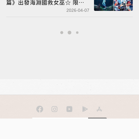
篇》出發海淵國救女巫☆ 限定
預售套組、合影牆快閃店情報公
2026-04-07
開
訂閱
聯合線上公司 著作權所有 ©2025