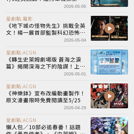
險
體驗
2026-05-05
星劇點.電影
《地下城の怪物先生》挑戰全英
文！楊一展首部監製科幻恐怖電
影將上映
2026-05-04
星劇點.ACGN
《轉生史萊姆劇場版 蒼海之淚
篇》揭開深海之下的陰謀！上映
首週即贈小卡特典、打卡再送明
2026-05-01
信片
星劇點.ACGN
《神樂鉢》宣布改編動畫製作！
原文漫畫限時免費閱讀至5/25
2026-04-29
星劇點.ACGN
懶人包／10部必追春番！話題
作《黃泉使者》、《史萊姆》