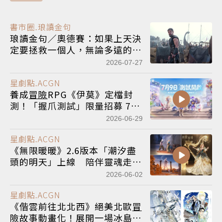
書市圈.琅讀金句
琅讀金句／奧德賽：如果上天決
定要拯救一個人，無論多遠的距
離都能對其伸出援手
2026-07-27
星劇點.ACGN
養成
冒險
RPG《伊莫》定檔封
測！「握爪測試」限量招募 7/9
起開放玩家搶先試玩
2026-06-29
星劇點.ACGN
《無限暖暖》2.6版本「潮汐盡
頭的明天」上線 陪伴靈魂走過
最後旅途
2026-06-02
星劇點.ACGN
《偕雲前往北北西》絕美北歐
冒
險
故事動畫化！展開一場冰島觀