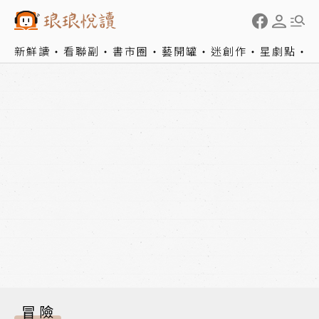
新鮮讀
看聯副
書市圈
藝開罐
迷創作
星劇點
冒險