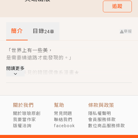
追蹤
短劇原著｜《離婚後，禁欲大佬爬墻偷吻小孕妻》坊間
傳聞，顧總沒有太太、不需要情人，卻寵愛著他的私人
醫生？！
穿越｜《穿越遠古後成了野人娘子》你好，一起爬山
簡介
目錄
嗎？被男友推下山，直接穿越到遠古時代的那種......
舉報
24
章
「世界上有一些美，
是需要繞遠路才能發現的。」
閱讀更多
★前所未見的韓國偶像系漫畫★
大步邁進！
突破性成長的第四集!!
關於我們
幫助
條款與政策
——故事劇情——
關於琅琅原創
常見問題
隱私權聲明
為了月底評鑑，
我要當作家
聯絡我們
會員服務條款
勇往直前的天花、智友、敏彩
版權洽詢
facebook
數位商品服務條款
以獲得等級A為目標，