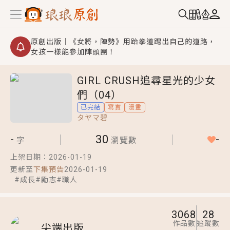
原創出版｜《女將，陣勢》用跆拳道踢出自己的道路，
女孩一樣能參加陣頭團！
創,作家招募｜華文小說創作首選！有機會獲得豐富廣宣
GIRL CRUSH追尋星光的少女
資源、專屬服務與獨享福利！
們（04）
小編心動書單｜《離婚你提的，二婚嫁大佬，你哭什
已完結
寫實
漫畫
麼？》追妻火葬場！前夫失憶移情別戀，她頭也不回找
タヤマ碧
新歡，他居然還後悔了？
GL｜《夏日與檸檬與重疊世界》炎熱的夏日、檸檬的香
-
30
-
氣、互相愛慕的兩位少女，今夏最推純愛GL漫畫！
字
瀏覽數
BL｜《費洛蒙中毒》救命！特殊費洛蒙體質世界觀，無
上架日期：
2026-01-19
法抗拒的吸引力，已中毒Σ>―(〃°ω°〃)♡→
更新至
下集預告
2026-01-19
#
成長
#
勵志
#
職人
OMG你嚇到我了｜《陰陽鬼店》上班族買了房子模型，
但現實中買下的竟是屬於他的停屍櫃？！
3068
28
言情｜《國語推行員》每個人心中都有一個連自己也無
作品數
追蹤數
法改變的永恆， 他的一生將不由自主追逐著她……
尖端出版