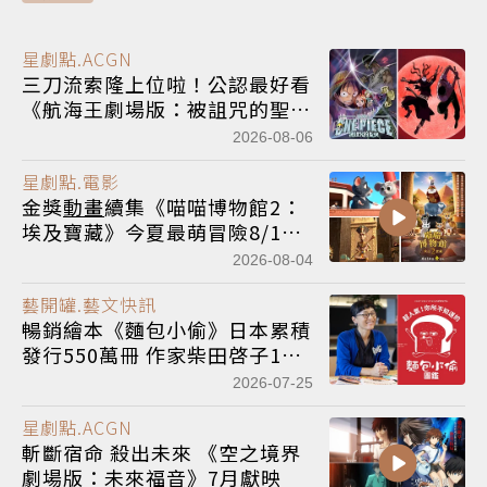
星劇點.ACGN
三刀流索隆上位啦！公認最好看
《航海王劇場版：被詛咒的聖
劍》21年後再現，精美特典海
2026-08-06
報必收藏
星劇點.電影
金獎
動畫
續集《喵喵博物館2：
埃及寶藏》今夏最萌冒險8/14
全台歡樂獻映
2026-08-04
藝開罐.藝文快訊
暢銷繪本《麵包小偷》日本累積
發行550萬冊 作家柴田啓子10
月來台宣傳中文版新書
2026-07-25
星劇點.ACGN
斬斷宿命 殺出未來 《空之境界
劇場版：未來福音》7月獻映