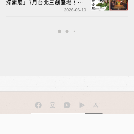
探索展」7月台北三創登場！逼
真魔物料理、作者九井諒子150
2026-06-10
張複製原畫、專訪一應俱全
訂閱
聯合線上公司 著作權所有 ©2025