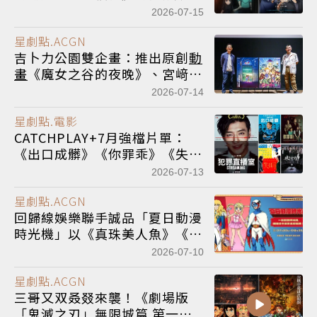
2026-07-15
星劇點.ACGN
吉卜力公園雙企畫：推出原創
動
畫
《魔女之谷的夜晚》、宮﨑駿
歷時3年打造「全景盒展」魅力
2026-07-14
登場
星劇點.電影
CATCHPLAY+7月強檔片單：
《出口成髒》《你罪乖》《失
明》《犯罪直播室》《VPOP
2026-07-13
ASIA》等10部作品精彩上架
星劇點.ACGN
回歸線娛樂聯手誠品「夏日動漫
時光機」以《真珠美人魚》《科
學小飛俠》《凡爾賽玫瑰》重拾
2026-07-10
跨世代
動畫
魅力
星劇點.ACGN
三哥又双叒叕來襲！《劇場版
「鬼滅之刃」無限城篇 第一