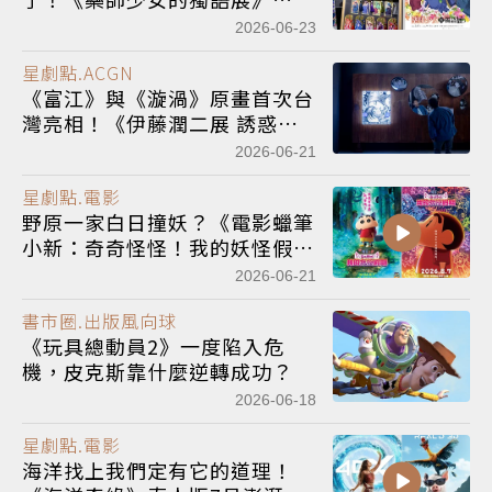
7/17高雄駅一番街限時登場
2026-06-23
星劇點.ACGN
《富江》與《漩渦》原畫首次台
灣亮相！《伊藤潤二展 誘惑》
逾300件展品 看見大師詭譎又驚
2026-06-21
悚的恐怖美學
星劇點.電影
野原一家白日撞妖？《電影蠟筆
小新：奇奇怪怪！我的妖怪假
期》8月上映
2026-06-21
書市圈.出版風向球
《玩具總動員2》一度陷入危
機，皮克斯靠什麼逆轉成功？
2026-06-18
星劇點.電影
海洋找上我們定有它的道理！