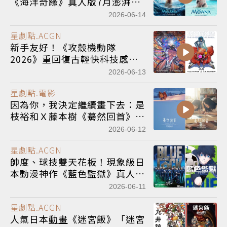
《海洋奇緣》真人版7月澎湃上
映
2026-06-14
星劇點.ACGN
新手友好！《攻殼機動隊
2026》重回復古輕快科技感，
戲院限定版7月上映
2026-06-13
星劇點.電影
因為你，我決定繼續畫下去：是
枝裕和Ｘ藤本樹《驀然回首》真
人版9月台日同步上映
2026-06-12
星劇點.ACGN
帥度、球技雙天花板！現象級日
本動漫神作《藍色監獄》真人版
電影8/12熱血上映
2026-06-11
星劇點.ACGN
人氣日本
動畫
《迷宮飯》「迷宮