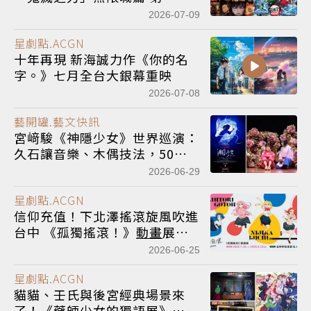
章》 七月首登串流平台
2026-07-09
星劇點.ACGN
十年再現 新海誠力作《你的名
字。》七月全台大銀幕重映
2026-07-08
藝開罐.藝文快訊
宮﨑駿《神隱少女》世界巡演：
久石讓音樂、木偶技法，50場
盛典12月在台北國家戲劇院魔
2026-06-29
幻登場
星劇點.ACGN
信仰充值！下北澤搖滾旋風吹進
台中 《孤獨搖滾！》
動畫
展七
月進駐中友百貨
2026-06-25
星劇點.ACGN
貓貓、壬氏與後宮經典場景來
了！《藥師少女的獨語展》