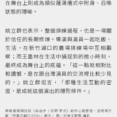
在舞台上則成為類似薩滿儀式中附身、召喚
狀態的隱喻。
姚立群也表示，整個排練過程，也是一場關
於信任的長期修煉。導演與演員一起吃飯、
生活，在新竹湖口的農場排練場中互相觀
察；而王墨林在生活中捕捉到的微小時刻，
最終成為舞台上的底蘊。「這一點就相對比
較遺憾，是在跟台灣演員的交流裡比較少見
的，」姚立群坦言，「那種生活互動的密
度，是成就這個演出的隱形條件。」
蘇威嘉娓娓述說《自由步｜百問 零式》創作心路歷程，並現場示
範「芭蕾五腳位(fifth)」概念。 圖／記者王聰賢 攝影