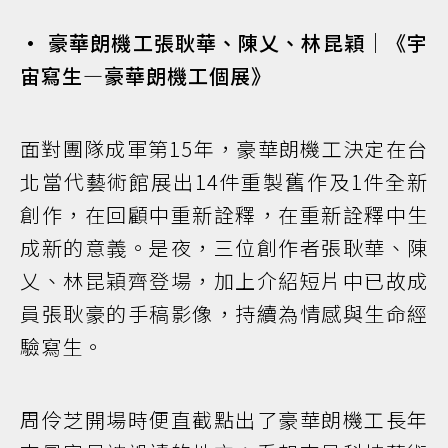
• 豪華朗機工張耿華、陳乂、林昆穎｜《宇
宙寫生—豪華朗機工個展》
面對團隊成軍第15年，豪華朗機工決定在台
北當代藝術館展出14件重製舊作及1件全新
創作，在回顧中重新詮釋，在重新詮釋中生
成新的意義。是夜，三位創作者張耿華、陳
乂、林昆穎齊登場，加上介紹短片中已故成
員張耿豪的手稿影像，持續為情感與生命經
驗寫生。
周伶芝開場時便直截點出了豪華朗機工長年