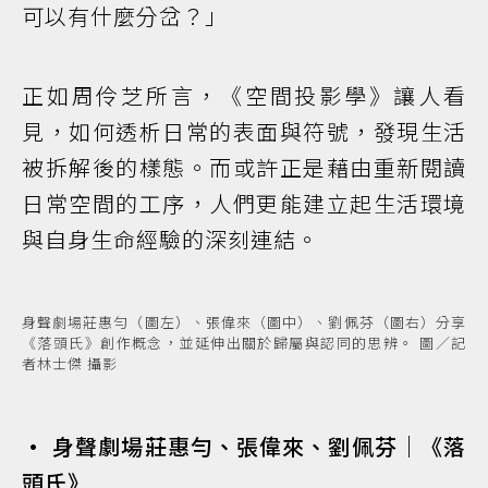
可以有什麼分岔？」
正如周伶芝所言，《空間投影學》讓人看
見，如何透析日常的表面與符號，發現生活
被拆解後的樣態。而或許正是藉由重新閱讀
日常空間的工序，人們更能建立起生活環境
與自身生命經驗的深刻連結。
身聲劇場莊惠勻（圖左）、張偉來（圖中）、劉佩芬（圖右）分享
《落頭氏》創作概念，並延伸出關於歸屬與認同的思辨。 圖／記
者林士傑 攝影
• 身聲劇場莊惠勻、張偉來、劉佩芬｜《落
頭氏》