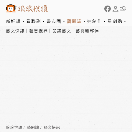
新鮮讀
看聯副
書市圈
藝開罐
迷創作
星劇點
藝文快訊
藝想視界
閱讀藝文
藝開罐夥伴
琅琅悅讀
藝開罐
藝文快訊