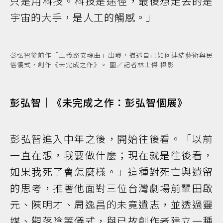
只是用科技。科技是途徑，最後想走去的是
宇宙的大手，是人工的觸感。」
彭弘智從前作「正義路安魂曲」出發，描述自己如何連結藝術與民
俗儀式，創作《未完成之作》。 圖／記者林士傑 攝影
彭弘智｜《未完成之作：彭弘智個展》
彭弘智進入中年之後，開始往後看。「以前
一直在想，我要做什麼；現在就是往後看，
如果我死了會怎麼樣。」這種對死亡與遺留
的思考，推著他面對三位台灣劇場前輩田啟
元、陳明才、周逸昌的未竟遺志，並透過靈
媒、觀落陰等儀式，與已故創作者建立一種