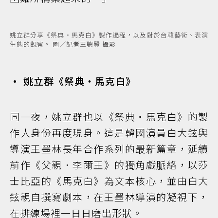
姚立群分享《祭典・馬克白》製作過程，以及對於台韓藝術、表演
生態的觀察。 圖／記者王聰賢 攝影
• 姚立群《祭典・馬克白》
同一夜，姚立群也以《祭典・馬克白》的製
作人身份再度現身。這是韓國演員白大鉉與
導演王墨林長年合作系列的最新篇章，延續
前作《父親．李爾王》的獨角戲脈絡，以莎
士比亞的《馬克白》為文本核心，並由白大
鉉親自撰寫劇本，在王墨林導演的凝視下，
在排練場裡一日日磨出形狀。