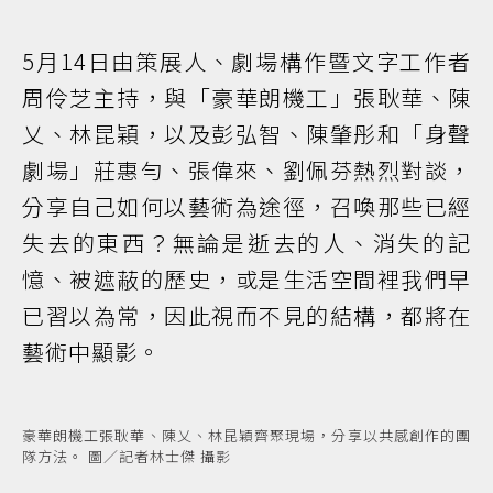
5月14日由策展人、劇場構作暨文字工作者
周伶芝主持，與「豪華朗機工」張耿華、陳
乂、林昆穎，以及彭弘智、陳肇彤和「身聲
劇場」莊惠勻、張偉來、劉佩芬熱烈對談，
分享自己如何以藝術為途徑，召喚那些已經
失去的東西？無論是逝去的人、消失的記
憶、被遮蔽的歷史，或是生活空間裡我們早
已習以為常，因此視而不見的結構，都將在
藝術中顯影。
豪華朗機工張耿華、陳乂、林昆穎齊聚現場，分享以共感創作的團
隊方法。 圖／記者林士傑 攝影