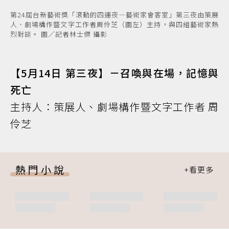
第24屆台新藝術獎「滾動的四連夜—藝術家會客室」第三夜由策展
人、劇場構作暨文字工作者周伶芝（圖左）主持，與四組藝術家熱
烈對談。 圖／記者林士傑 攝影
【5月14日 第三夜】－召喚與在場，記憶與
死亡
主持人：策展人、劇場構作暨文字工作者 周
伶芝
熱門小說