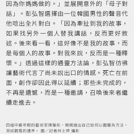
因為你媽媽做的。」並展開意外的「母子對
話」。彭弘智選擇由一位韓國男性的聲音代
他唸出全片對白。「因為牽扯到我的故事，
如果找另外一個人替我講話，反而更好敘
述。後來看一看，這好像不是我的故事，而
是每個人的故事。對我來說，反而是一種釋
懷。」透過這樣的通靈方法論，彭弘智彷彿
讓藝術代言了尚未說出口的情感。死亡在前
面，創作卻因此得以延續；那些未完成的，
不再是遺憾，而是一種邀請，召喚後來者繼
續走進去。
四組中最年輕的藝術家陳肇彤，娓娓道出自己如何以圖層為方法，
測試觀看的邊界。 圖／記者林士傑 攝影