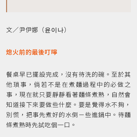
文／尹伊娜（윤이나）
熄火前的最後叮嚀
餐桌早已擺設完成，沒有待洗的碗。至於其
他瑣事，倘若不是在煮麵過程中的必做之
事，現在就只要靜靜看著麵條煮熟，自然會
知道接下來要做些什麼。要是覺得水不夠，
別慌，把事先煮好的水倒ㄧ些進鍋中。待麵
條煮熟時先試吃個一口。