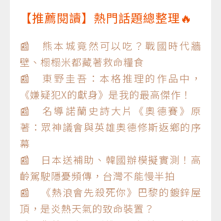
【推薦閱讀】熱門話題總整理🔥
📰 熊本城竟然可以吃？戰國時代牆
壁、榻榻米都藏著救命糧食
📰 東野圭吾：本格推理的作品中，
《嫌疑犯X的獻身》是我的最高傑作！
📰 名導諾蘭史詩大片《奧德賽》原
著：眾神議會與英雄奧德修斯返鄉的序
幕
📰 日本送補助、韓國辦模擬實測！高
齡駕駛隱憂頻傳，台灣不能慢半拍
📰 《熱浪會先殺死你》巴黎的鍍鋅屋
頂，是炎熱天氣的致命裝置？