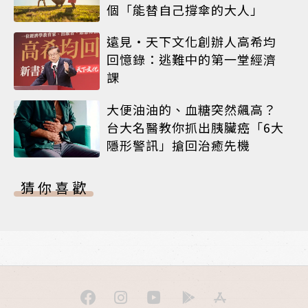
個「能替自己撐傘的大人」
遠見‧天下文化創辦人高希均
回憶錄：逃難中的第一堂經濟
課
大便油油的、血糖突然飆高？
台大名醫教你抓出胰臟癌「6大
隱形警訊」搶回治癒先機
猜你喜歡