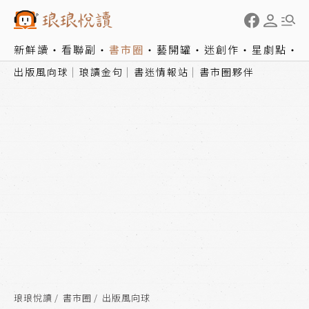
新鮮讀
看聯副
書市圈
藝開罐
迷創作
星劇點
出版風向球
琅讀金句
書迷情報站
書市圈夥伴
琅琅悅讀
書市圈
出版風向球