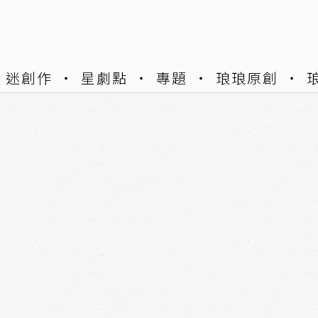
迷創作
星劇點
專題
琅琅原創