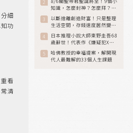
8/6關聖帝君聖誕將至！9個小
知識，怎麼封神？怎麼拜？該
部分細
拜哪個關帝？
以斷捨離創造財富！只是整理
認知功
生活空間，存錢速度居然變快
了
日本推理小說大師東野圭吾68
歲辭世！代表作《嫌疑犯X的
獻身》《解憂雜貨店》獲獎無
哈佛教授的幸福提案，解開現
數
代人最難解的33個人生課題
嚴重看
非常清