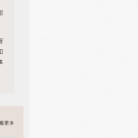
那
智
和
準