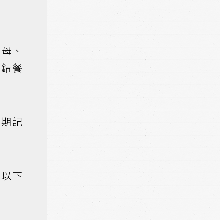
父母、
跑錯餐
近期記
慮以下