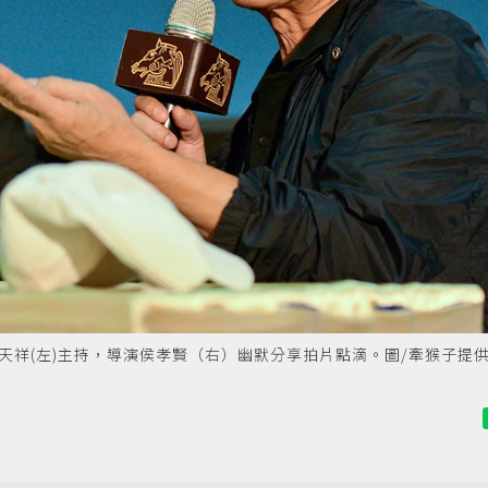
祥(左)主持，導演侯孝賢（右）幽默分享拍片點滴。圖/牽猴子提供