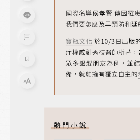
國際名導
侯孝賢
傳因罹
我們要怎麼及早預防和延
寶瓶文化
於10/3日出版
症權威劉秀枝醫師所著，
眾多銀髮朋友為例，並
備，就能擁有獨立自主的
熱門小說