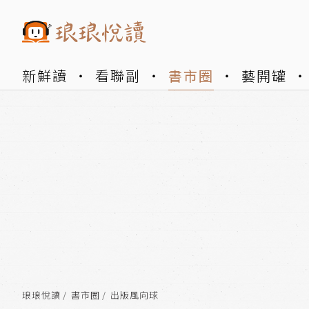
新鮮讀
看聯副
書市圈
藝開罐
琅琅悅讀
書市圈
出版風向球