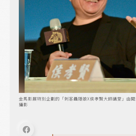
金馬影展特別企劃的「刺客聶隱娘X侯孝賢大師講堂」由聞天
攝影