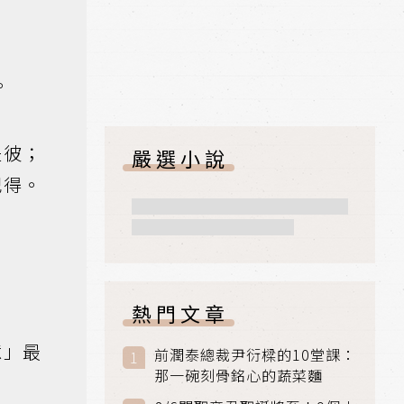
。
失彼；
嚴選小說
記得。
熱門文章
憶」最
前潤泰總裁尹衍樑的10堂課：
那一碗刻骨銘心的蔬菜麵