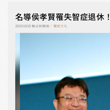
名導侯孝賢罹失智症退休
聯合新聞網／
寶瓶文化
2023/10/25