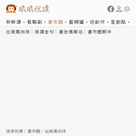
新鮮讀
看聯副
書市圈
藝開罐
迷創作
星劇點
出版風向球
琅讀金句
書迷情報站
書市圈夥伴
琅琅悅讀
書市圈
出版風向球