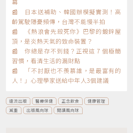
幕
📰 日本送補助、韓國辦模擬實測！高
齡駕駛隱憂頻傳，台灣不能慢半拍
📰 《熱浪會先殺死你》巴黎的鍍鋅屋
頂，是炎熱天氣的致命裝置？
📰 你總是存不到錢？正視這 7 個極簡
習慣，看清生活的漏財點
📰 「不討厭也不羨慕誰，是最富有的
人！」心理學家送給中年人3個建議
遠流出版
醫療保健
正念飲食
健康管理
減重
出版風向球
閱讀風向球