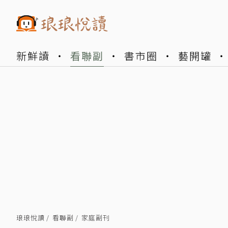
新鮮讀
看聯副
書市圈
藝開罐
琅琅悅讀
看聯副
家庭副刊