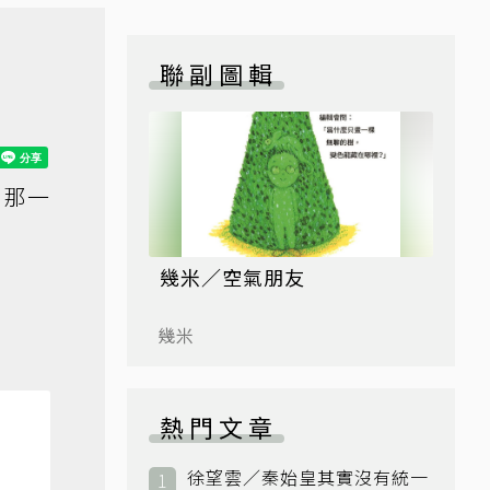
聯副圖輯
，那一
幾米／空氣朋友
幾米
熱門文章
徐望雲／秦始皇其實沒有統一