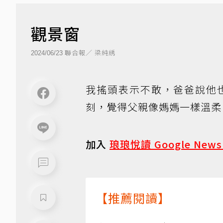
觀景窗
聯合報／ 梁純綉
2024/06/23
我搖頭表示不敢，爸爸說他
刻，覺得父親像媽媽一樣溫柔
加入
琅琅悅讀 Google New
【推薦閱讀】