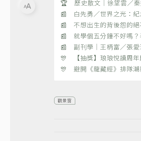
🏆 歷史散文｜徐望雲／
📰 白先勇／世界之光：
📰 不想出生的背後怨的
📰 就學個五分鐘不好嗎
📰 副刊學｜王柄富／張愛
🎊 【抽獎】琅琅悅讀周年
🎊 避開《龍藏經》排隊
觀景窗