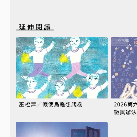
延伸閱讀
巫椏濢／假使烏龜想爬樹
2026
徵獎辦法