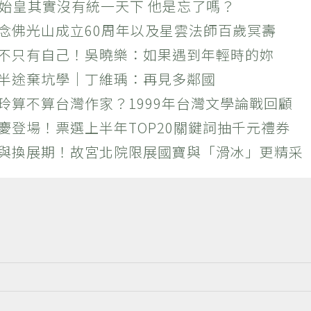
秦始皇其實沒有統一天下 他是忘了嗎？
紀念佛光山成立60周年以及星雲法師百歲冥壽
絕不只有自己！吳曉樂：如果遇到年輕時的妳
？半途棄坑學｜丁維瑀：再見多鄰國
玲算不算台灣作家？1999年台灣文學論戰回顧
慶登場！票選上半年TOP20關鍵詞抽千元禮券
潮與換展期！故宮北院限展國寶與「滑冰」更精采