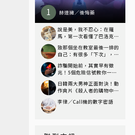
赫連擁／後悔藥
說是美，我不忍心：在羅
馬，第一次看懂了巴洛克｜
波格賽美術館 (Galleria
致那個坐在教室最後一排的
Borghese)｜義大利 羅馬
自己：有很多「下次」，最
後都沒有下次
詐騙開始前，其實早有徵
兆！5個危險信號教你一眼
識破
日韓兩大男神正面對決！動
作爽片《殺人者的購物中心
2》回歸，李棟旭復活、打
李律／Call機的數字密語
戲再升級