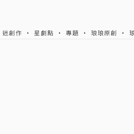
迷創作
星劇點
專題
琅琅原創