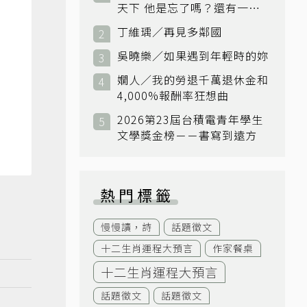
天下 他是忘了嗎？還有一個
小國：衛國
丁維瑀／再見多鄰國
吳曉樂／如果遇到年輕時的妳
嫺人／我的勞退千萬退休金和
4,000%報酬率狂想曲
2026第23屆台積電青年學生
文學獎金榜－－書寫到遠方
熱門標籤
慢慢讀，詩
話題徵文
十二生肖運程大預言
作家餐桌
十二生肖運程大預言
話題徵文
話題徵文