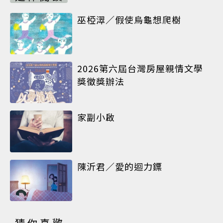
巫椏濢／假使烏龜想爬樹
2026第六屆台灣房屋親情文學
獎徵獎辦法
家副小啟
陳沂君／愛的迴力鏢
猜你喜歡