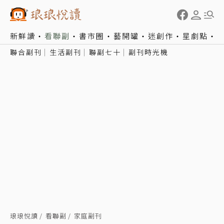
新鮮讀
看聯副
書市圈
藝開罐
迷創作
星劇點
聯合副刊
生活副刊
聯副七十
副刊時光機
琅琅悅讀
看聯副
家庭副刊