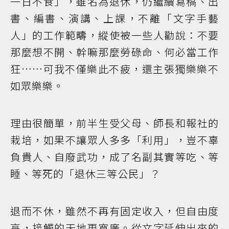
一日不食」，雖名為退休，仍繼續寫稿、出
書、編書、演講、上課，不離「文字手藝
人」的工作範疇，縱使被一些人勸說：不要
那麼想不開、幹嘛那麼勞碌命、何必當工作
狂……可我不僅樂此不疲，還主張獨樂樂不
如眾樂樂。
理由很簡單，前半生受父母、師長和報社的
栽培，如果不讓眾人多多「利用」，豈不辜
負貴人、自廢武功，成了名副其實等吃、等
睡、等死的「退休三等公民」？
退而不休，雖然不再有固定收入，但自由度
高，接觸的天地更寬廣。從文字延伸出來的