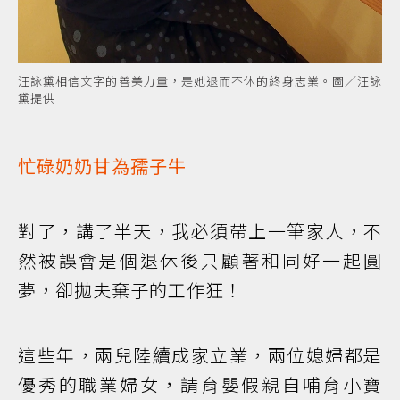
汪詠黛相信文字的善美力量，是她退而不休的終身志業。圖／汪詠
黛提供
忙碌奶奶甘為孺子牛
對了，講了半天，我必須帶上一筆家人，不
然被誤會是個退休後只顧著和同好一起圓
夢，卻拋夫棄子的工作狂！
這些年，兩兒陸續成家立業，兩位媳婦都是
優秀的職業婦女，請育嬰假親自哺育小寶