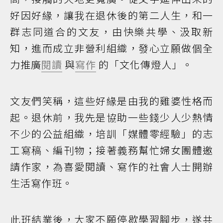
好因好緣，讓我在退休後的第二人生，和一
群志同道合的文友，由快樂共學、汲取新
知，進而成立非營利組織，發心立願做個全
力推廣
閱讀
與
寫作
的「文化傳燈人」。
文友們笑稱，這些好緣是由我的雞婆性格而
起。退休前，我先是協助一些錢少人少熱情
不少的公益組織，培訓「媒體零經驗」的志
工寫稿、編刊物；接著義務幫忙婦女團體邀
請作家，為喜愛閱讀、寫作的社會人士開辦
生活寫作班。
此班結業後，大家不願停歇學習腳步，遂共