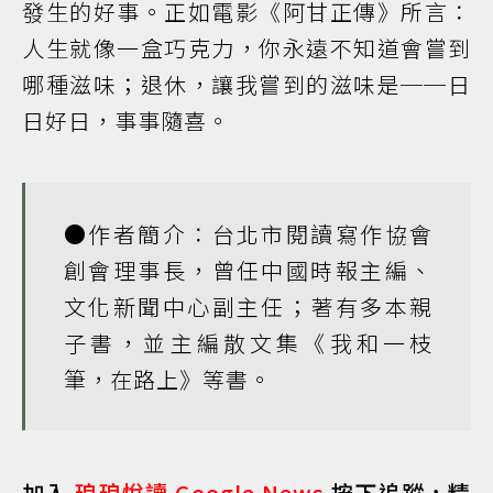
發生的好事。正如電影《阿甘正傳》所言：
人生就像一盒巧克力，你永遠不知道會嘗到
哪種滋味；退休，讓我嘗到的滋味是──日
日好日，事事隨喜。
●作者簡介：
台北市閱讀寫作協會
創會理事長，曾任中國時報主編、
文化新聞中心副主任；著有多本親
子書，並主編散文集
《我和一枝
筆，在路上》
等書。
加入
琅琅悅讀 Google News
按下追蹤，精