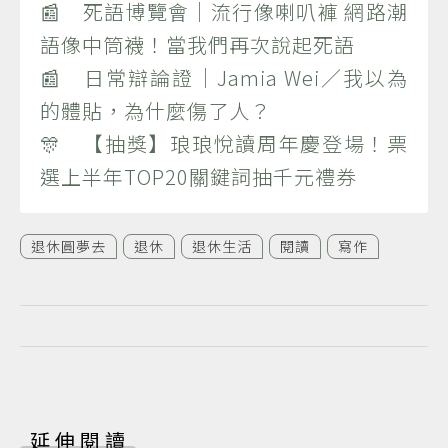
📰 死語博覽會｜流行像喇叭褲 網路潮
語像中筒襪！當我們再次說起死語
📰 日常辯論證｜Jamia Wei／我以為
的體貼，為什麼傷了人？
🎊 【抽獎】琅琅悅讀周年慶登場！票
選上半年TOP20關鍵詞抽千元禮券
退休圓夢去
退休
退休生活
閱讀
寫作
延伸閱讀