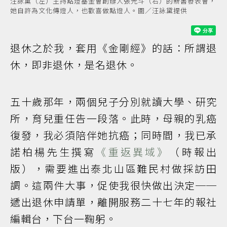
汪詠黛（左）主持點燈基金會創辦人張光斗（右）的新書發表會，
她自許為文化傳燈人，也歡喜做點燈人。圖／汪詠黛提供
退休之於我，套用《金剛經》的話：所謂退
休，即非退休，是名退休。
五十歲那年，兩個兒子分別就讀大學、研究
所，育兒重任告一段落。此時，母親的乳癌
復發，我必須陪伴她抗癌；同時間，我已承
諾柏楊先生撰寫
《重返異域》
（時報出
版），需要進出泰北山區難民村做採訪田
調。這兩件大事，促使我很快做出決定──
遞出退休申請單，離開服務二十七年的報社
編輯台，下台一鞠躬。