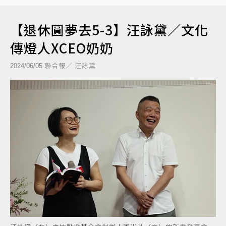
【退休圓夢去5-3】汪詠黛／文化
傳燈人XCEO奶奶
聯合報／ 汪詠黛
2024/06/05