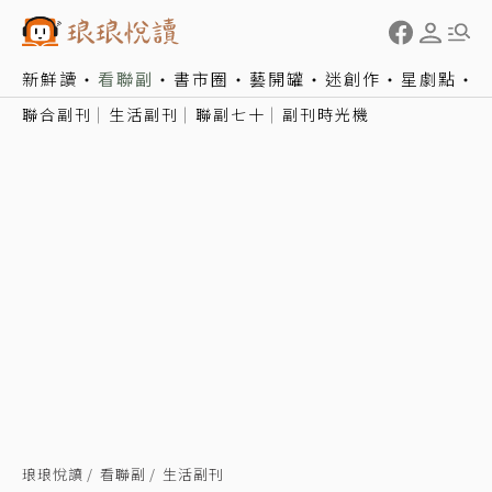
新鮮讀
看聯副
書市圈
藝開罐
迷創作
星劇點
聯合副刊
生活副刊
聯副七十
副刊時光機
琅琅悅讀
看聯副
生活副刊