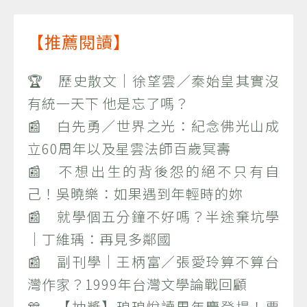
【推薦閱讀】
🏆 歷史散文｜徐望雲／秦始皇其實沒
有統一天下 他是忘了嗎？
📰 白先勇／世界之光：紀念佛光山成
立60周年以及星雲法師百歲冥壽
📰 不想出生的背後怨的絕不只有自
己！吳曉樂：如果遇到年輕時的妳
📰 就學個五分鐘不好嗎？半途棄坑學
｜丁維瑀：再見多鄰國
📰 副刊學｜王柄富／張愛玲算不算台
灣作家？1999年台灣文學論戰回顧
🎊 【抽獎】琅琅悅讀周年慶登場！票