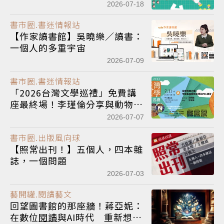
2026-07-18
書市圈.書迷情報站
【作家讀書館】吳曉樂／讀書：
一個人的多重宇宙
2026-07-09
書市圈.書迷情報站
「2026台灣文學巡禮」免費講
座最終場！李瑾倫分享與動物相
愛的生命練習
2026-07-07
書市圈.出版風向球
【照常出刊！】五個人，四本雜
誌，一個問題
2026-07-03
藝開罐.閱讀藝文
回望圖書館的那座牆！蔣亞妮：
在數位
閱讀
與AI時代 重新想像