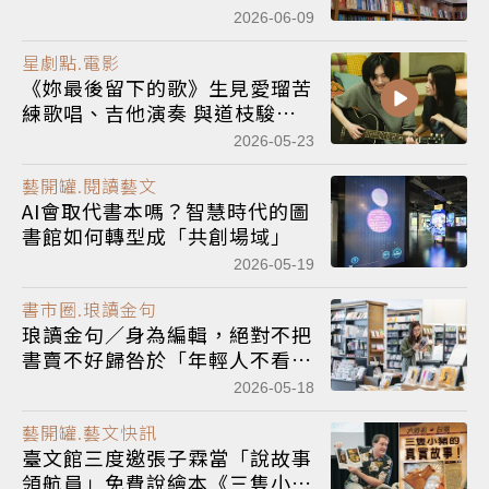
特》系列總銷量突破5億冊
2026-06-09
星劇點.電影
《妳最後留下的歌》生見愛瑠苦
練歌唱、吉他演奏 與道枝駿佑
一起寫歌
2026-05-23
藝開罐.閱讀藝文
AI會取代書本嗎？智慧時代的圖
書館如何轉型成「共創場域」
2026-05-19
書市圈.琅讀金句
琅讀金句／身為編輯，絕對不把
書賣不好歸咎於「年輕人不看
書」。年輕人或許不看書，但沒
2026-05-18
有不看文字
藝開罐.藝文快訊
臺文館三度邀張子霖當「說故事
領航員」免費說繪本《三隻小豬