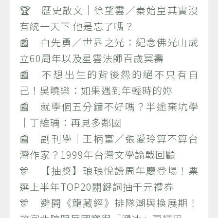
🏆 歷史散文｜徐望雲／秦始皇其實沒
有統一天下 他是忘了嗎？
📰 白先勇／世界之光：紀念佛光山成
立60周年以及星雲法師百歲冥壽
📰 不想出生的背後怨的絕不只有自
己！吳曉樂：如果遇到年輕時的妳
📰 就學個五分鐘不好嗎？半途棄坑學
｜丁維瑀：再見多鄰國
📰 副刊學｜王柄富／張愛玲算不算台
灣作家？1999年台灣文學論戰回顧
🎊 【抽獎】琅琅悅讀周年慶登場！票
選上半年TOP20關鍵詞抽千元禮券
🎊 避開《龍藏經》排隊潮與換展期！