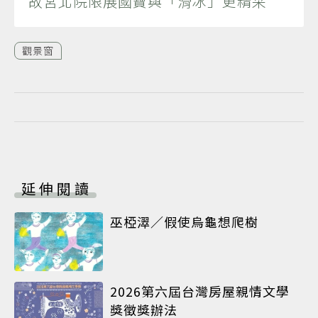
故宮北院限展國寶與「滑冰」更精采
觀景窗
延伸閱讀
巫椏濢／假使烏龜想爬樹
2026第六屆台灣房屋親情文學
獎徵獎辦法