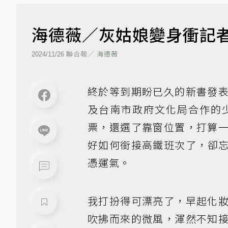
海德薇／灰姑娘變身衝記
聯合報／
海德薇
2024/11/26
終於等到期盼已久的新書發
及台南市政府文化局合作的
票，還選了靠窗位置，打算
好如何銜接高鐵班次了，卻
憑運氣。
我打扮得可漂亮了，早起化
吹拂而來的微風，渾然不知