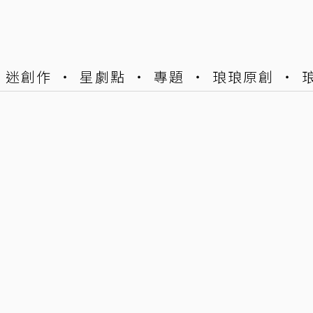
迷創作
星劇點
專題
琅琅原創