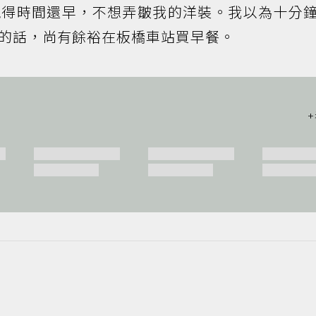
覺得時間還早，不想弄皺我的洋裝。我以為十分
的話，尚有餘裕在板橋車站買早餐。