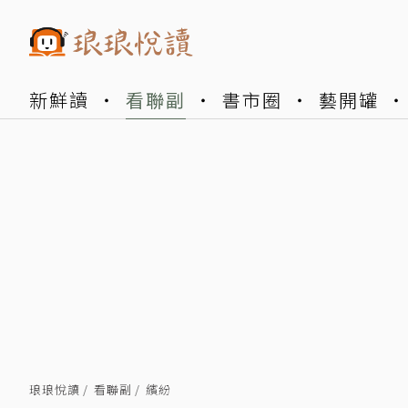
新鮮讀
看聯副
書市圈
藝開罐
琅琅悅讀
看聯副
繽紛