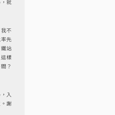
場，就
了我不
我率先
高鐵站
沒這樣
時間？
場，入
拉。謝