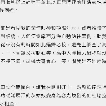
台南順利搭上計程車並且以正常時速前往活動現
後到達。
可能是看見我的驚慌眼神和額際汗水，或者讀懂
一到板橋，人們便像摩西分海自動站往兩側，助
子從來沒有對時間如此錙銖必較，還先上網查了
置，一下高鐵又拔腿狂奔，高中大隊接力後我就
氣不接下氣，司機大哥會心一笑，問我是不是趕
行車安全範圍內，讓我在剛剛好十一點整抵達現
成功從滿頭汗的灰姑娘變身為容光煥發的仙杜瑞
水相逢。