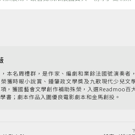
薇
薇，本名周禮群，是作家、編劇和業餘法國號演奏者
曾榮獲時報小說賞、鍾肇政文學獎及九歌現代少兒文
項，獲國藝會文學創作補助殊榮，入選Readmoo百
文學書；劇本作品入圍優良電影劇本和金馬創投。