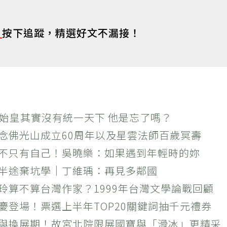
s
按下追蹤，精選好文不漏接！
秦始皇其實沒有統一天下 他是忘了嗎？
紀念佛光山成立60周年以及星雲法師百歲冥壽
絕不只有自己！吳曉樂：如果遇到年輕時的妳
？半途棄坑學｜丁維瑀：再見多鄰國
玲算不算台灣作家？1999年台灣文學論戰回顧
慶登場！票選上半年TOP20關鍵詞抽千元禮券
潮與換展期！故宮北院限展國寶與「滑冰」更精采