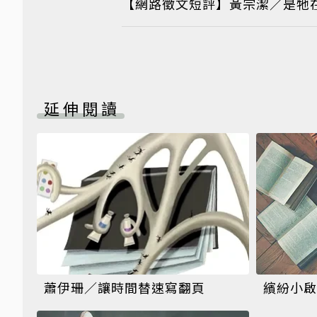
【網路徵文短評】黃宗潔／是牠
延伸閱讀
蕭伊珊／讓時間替速寫翻頁
繽紛小啟