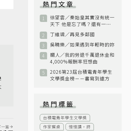
熱門文章
徐望雲／秦始皇其實沒有統一
天下 他是忘了嗎？還有一個
小國：衛國
丁維瑀／再見多鄰國
吳曉樂／如果遇到年輕時的妳
嫺人／我的勞退千萬退休金和
4,000%報酬率狂想曲
，
2026第23屆台積電青年學生
學
文學獎金榜－－書寫到遠方
大
熱門標籤
台積電青年學生文學獎
作家餐桌
慢慢讀，詩
下一篇