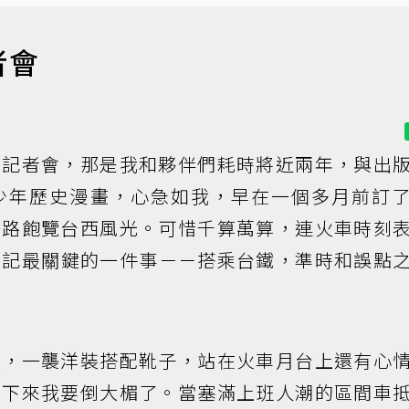
者會
表記者會，那是我和夥伴們耗時將近兩年，與出
少年歷史漫畫，心急如我，早在一個多月前訂
一路飽覽台西風光。可惜千算萬算，連火車時刻
忘記最關鍵的一件事－－搭乘台鐵，準時和誤點
妝，一襲洋裝搭配靴子，站在火車月台上還有心
接下來我要倒大楣了。當塞滿上班人潮的區間車