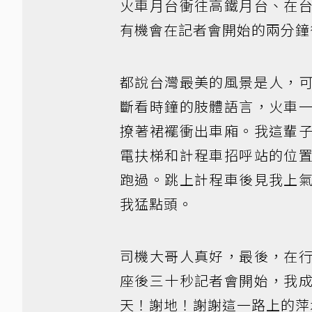
火車月台衝往高鐵月台、在
有機會在記者會開始的兩分鐘
都說台灣最美的風景是人，
斷看時鐘的肢體語言，火車
撩著裙襬衝出車廂。我這輩
電扶梯和計程車招呼站的位
跑過。跳上計程車後見我上
我猛點頭。
司機大哥人真好，最後，在
座後三十秒記者會開始，我
天！謝地！謝謝這一路上的萍