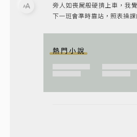
旁人如喪屍般硬擠上車，我
下一班會準時靠站，照表操課
熱門小說