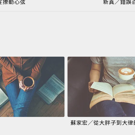
在撩動心弦
新真／錯誤
蘇家宏／從大胖子到大律