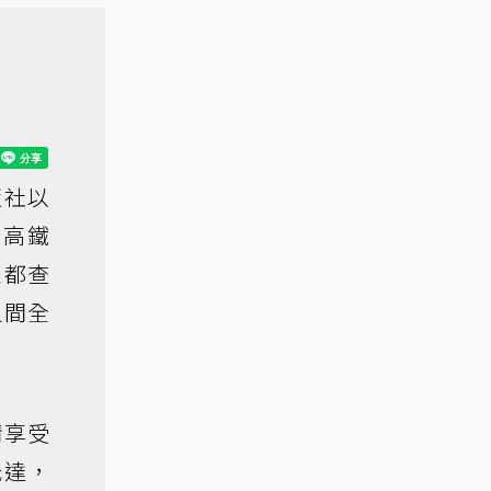
版社以
了高鐵
表都查
之間全
情享受
抵達，