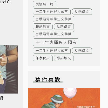
百分百
慢慢讀，詩
十二生肖運程大預言
話題徵文
台積電青年學生文學獎
聯副散文
話題徵文
台積電青年學生文學獎
十二生肖運程大預言
十二生肖運程大預言
話題徵文
作家餐桌
聯副散文
猜你喜歡
師