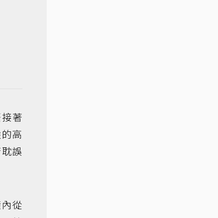
緊接著
乘的高
若耽誤
鐘內從