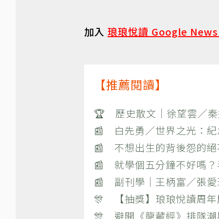
加入
琅琅悅讀 Google New
【推薦閱讀】
🏆 歷史散文｜徐望雲／
📰 白先勇／世界之光：
📰 不想出生的背後怨的
📰 就學個五分鐘不好嗎
📰 副刊學｜王柄富／張愛
🎊 【抽獎】琅琅悅讀周年
🎊 避開《龍藏經》排隊