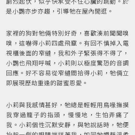
劇烈起伏，似乎快承受不住心臟的跳動。於
是小鸚亦步亦趨，引導牠在屋內閒逛。
家裡的狗對牠倆特別好奇，喜歡湊前聞聞嗅
嗅，這嚇得小莉四處飛竄。有回不慎掉入電
視櫃後面的窄縫，我和外子緊張得不得了，
小鸚也飛翔呼喊，小莉則以極度驚恐的音調
回應。好不容易從窄縫間拾得小莉，牠倆立
即展現歷劫重逢的甜蜜恩愛。
小莉與我感情甚好，牠總是輕輕用鳥喙撫摸
我穿過籠子的指頭，慢慢地，生怕弄痛了
我。小莉個性沉默安靜，與牠說話時，牠便
抬起一側的眼睛端詳著我，如同牠嫻靜溫柔