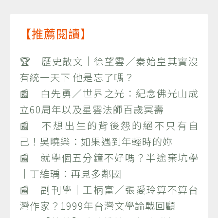
【推薦閱讀】
🏆 歷史散文｜徐望雲／秦始皇其實沒
有統一天下 他是忘了嗎？
📰 白先勇／世界之光：紀念佛光山成
立60周年以及星雲法師百歲冥壽
📰 不想出生的背後怨的絕不只有自
己！吳曉樂：如果遇到年輕時的妳
📰 就學個五分鐘不好嗎？半途棄坑學
｜丁維瑀：再見多鄰國
📰 副刊學｜王柄富／張愛玲算不算台
灣作家？1999年台灣文學論戰回顧