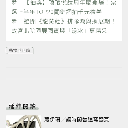
🎊 【抽獎】琅琅悅讀周年慶登場！票
選上半年TOP20關鍵詞抽千元禮券
🎊 避開《龍藏經》排隊潮與換展期！
故宮北院限展國寶與「滑冰」更精采
動物浮世繪
延伸閱讀
蕭伊珊／讓時間替速寫翻頁