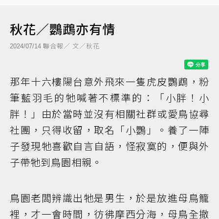
秋花／鸚鵡亦有情
聯合報／ 文／秋花
2024/07/14
那年十六樓陽台意外飛來一隻虎皮鸚鵡，粉
筆藍羽毛的牠喊著不標準的：「小胖！小
胖！」由於當時並沒有相關社群或愛鳥協尋
社團，只得收留，取名「小鸚」。養了一陣
子發現牠喜歡自言自語，怪寂寞的，便與外
子帶牠到鳥園相親。
鳥園老闆辨識出牠是男生，於是放進母鳥籠
裡，才一會時間，彷彿摩西分海，母鳥全撤