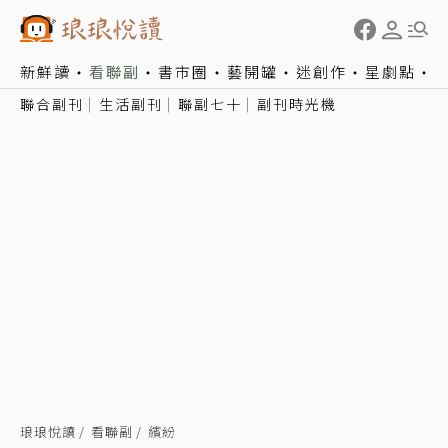
新鮮讀
看聯副
書市圈
藝開罐
迷創作
星劇點
聯合副刊
生活副刊
聯副七十
副刊時光機
琅琅悅讀
看聯副
繽紛