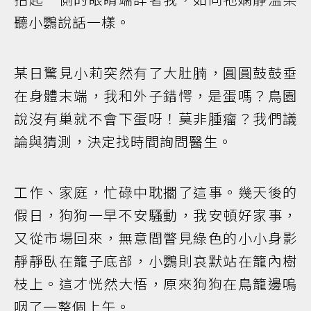
聽小鸚說話一樣。
某日驚見小莉突然有了大肚腩，圓圓鼓鼓垂
在身體末端，我和外子錯愕，是蛋嗎？鳥園
說沒有巢就不會下蛋呀！莫非腫瘤？我們議
論與猜測，決定找時間詢問醫生。
工作、家庭，忙碌中耽擱了這事。幾天後的
假日，狗狗一早不安騷動，我安頓好家事，
又從市場回來，無意間瞥見綠色的小小身影
靜靜臥在籠子底部，小鸚則哀默站在籠內樹
枝上。這才恍然大悟，原來狗狗在鳥籠邊嗚
咽了一整個上午。