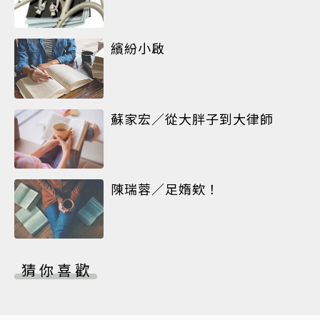
繽紛小啟
蘇家宏／從大胖子到大律師
陳瑞蓉／足媠欸！
猜你喜歡