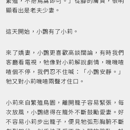
繁殖，不搭鳥窩即可。」從腳的膚質，很明
顯看出是老夫少妻。
這天開始，小鸚有了小莉。
來了嬌妻，小鸚更喜歡高談闊論，有時我們
客廳看電視，牠像對小莉解說劇情，嘰嘰喳
喳個不停，我們忍不住喊：「小鸚安靜。」
牠又對小莉嘰喳兩聲才住口。
小莉來自繁殖鳥園，離開籠子容易緊張，每
次放風，小鸚總得在籠外不斷鼓勵愛妻。好
不容易小莉步出籠子，便見牠弧形胸腑不斷