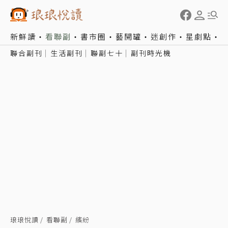
新鮮讀
看聯副
書市圈
藝開罐
迷創作
星劇點
聯合副刊
生活副刊
聯副七十
副刊時光機
琅琅悅讀
看聯副
繽紛