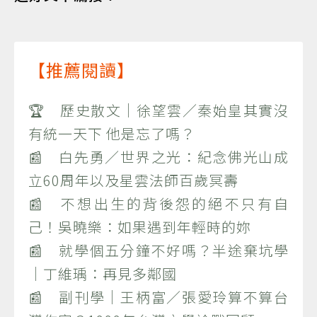
【推薦閱讀】
🏆 歷史散文｜徐望雲／秦始皇其實沒
有統一天下 他是忘了嗎？
📰 白先勇／世界之光：紀念佛光山成
立60周年以及星雲法師百歲冥壽
📰 不想出生的背後怨的絕不只有自
己！吳曉樂：如果遇到年輕時的妳
📰 就學個五分鐘不好嗎？半途棄坑學
｜丁維瑀：再見多鄰國
📰 副刊學｜王柄富／張愛玲算不算台