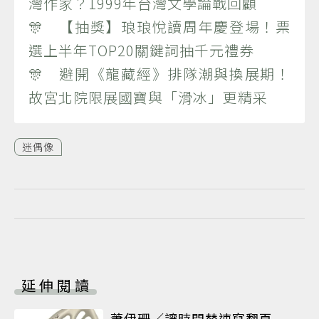
灣作家？1999年台灣文學論戰回顧
🎊 【抽獎】琅琅悅讀周年慶登場！票
選上半年TOP20關鍵詞抽千元禮券
🎊 避開《龍藏經》排隊潮與換展期！
故宮北院限展國寶與「滑冰」更精采
迷偶像
延伸閱讀
蕭伊珊／讓時間替速寫翻頁