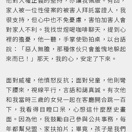
他對人權正義的堅持，亦讓我佩服。有回，
家人被一位性侵案的被害人拜託當證人，我
很支持，但心中也不免憂慮，害怕加害人會
對家人不利。我找世煜喝咖啡聊天，提到心
裡的擔憂，他一聽，手掌使勁拍桌，以台語
說：「惡人無膽，那種傢伙只會羞愧地躲起
來而已！」那天，我的心，安定了下來。
面對威權，他憤怒反抗；面對兒童，他則彎
下腰來，視線平行，言語和藹真誠。有次他
和我當時三歲的女兒一起在客廳開合跳一百
下，我看得目瞪口呆，心想這什麼歷史畫
面。因為他，我鼓勵自己參與公共事務，每
年都幫兒盟、家扶拍片；畢竟，孩子是我們