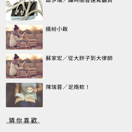
繽紛小啟
蘇家宏／從大胖子到大律師
陳瑞蓉／足媠欸！
猜你喜歡