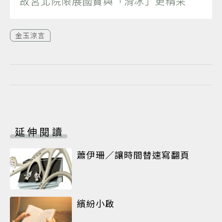
故宮北院限展國寶與「滑冰」更精采
金玉涼言
延伸閱讀
蕭伊珊／讓時間替速寫翻頁
繽紛小啟