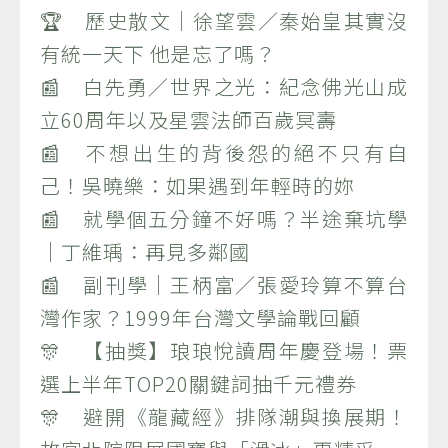
🏆 歷史散文｜徐望雲／秦始皇其實沒
有統一天下 他是忘了嗎？
📰 白先勇／世界之光：紀念佛光山成
立60周年以及星雲法師百歲冥壽
📰 不想出生的背後怨的絕不只有自
己！吳曉樂：如果遇到年輕時的妳
📰 就學個五分鐘不好嗎？半途棄坑學
｜丁維瑀：再見多鄰國
📰 副刊學｜王柄富／張愛玲算不算台
灣作家？1999年台灣文學論戰回顧
🎊 【抽獎】琅琅悅讀周年慶登場！票
選上半年TOP20關鍵詞抽千元禮券
🎊 避開《龍藏經》排隊潮與換展期！