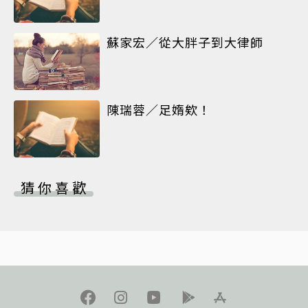
蘇家宏／從大胖子到大律師
陳瑞蓉／足媠欸！
猜你喜歡