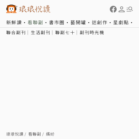
新鮮讀
看聯副
書市圈
藝開罐
迷創作
星劇點
聯合副刊
生活副刊
聯副七十
副刊時光機
琅琅悅讀
看聯副
繽紛