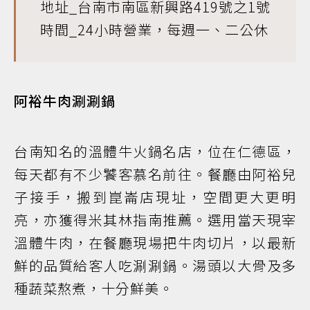
地址_台南市南區新興路419號之1號
時間_24小時營業，每週一、二公休
阿裕牛肉涮涮鍋
台南知名的溫體牛火鍋名店，位在仁德區，
每天都有不少饕客慕名前往。餐廳由阿裕兒
子接手，搬到崑崙店現址，空間更大更明
亮，亦獲得米其林指南推薦。選用當天現宰
溫體牛肉，在餐廳現場把牛肉切片，以最新
鮮的品質給客人吃涮涮鍋。湯頭以大骨及多
種蔬菜熬煮，十分鮮美。