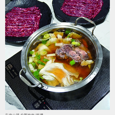
牛肉火鍋 ©鄭安安/旅讀