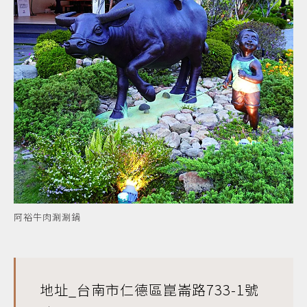
阿裕牛肉涮涮鍋
地址_台南市仁德區崑崙路733-1號