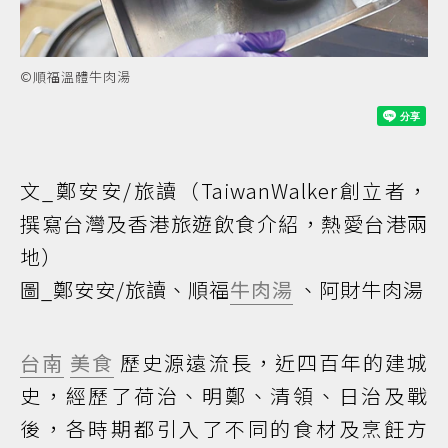
©順福溫體牛肉湯
文_鄭安安/旅讀（TaiwanWalker創立者，
撰寫台灣及香港旅遊飲食介紹，熱愛台港兩
地）
圖_鄭安安/旅讀、順福
牛肉湯
、阿財牛肉湯
台南
美食
歷史源遠流長，近四百年的建城
史，經歷了荷治、明鄭、清領、日治及戰
後，各時期都引入了不同的食材及烹飪方