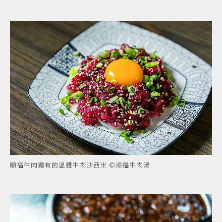
順福牛肉獨有的溫體牛肉沙西米 ©順福牛肉湯