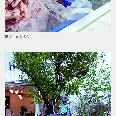
阿裕牛肉涮涮鍋