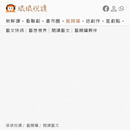
新鮮讀
看聯副
書市圈
藝開罐
迷創作
星劇點
藝文快訊
藝想視界
閱讀藝文
藝開罐夥伴
琅琅悅讀
藝開罐
閱讀藝文