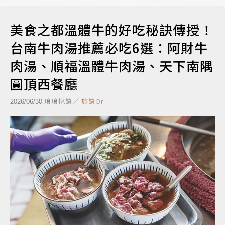
美食之都溫體牛的好吃秘訣傳授！
台南牛肉湯推薦必吃6選：阿財牛
肉湯、順福溫體牛肉湯、天下南隅
圓頂西餐廳
琅琅悅讀／
旅讀Or
2026/06/30