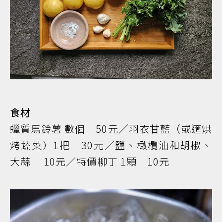
食材
蠟質馬鈴薯 數個 50元／羽衣甘藍（或適烘
烤蔬菜）1把 30元／鹽、橄欖油和胡椒、
大蒜 10元／特價柳丁 1顆 10元