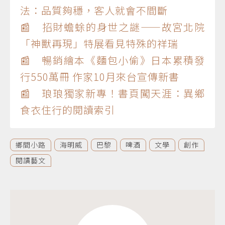
法：品質夠穩，客人就會不間斷
📰 招財蟾蜍的身世之謎——故宮北院
「神獸再現」特展看見特殊的祥瑞
📰 暢銷繪本《麵包小偷》日本累積發
行550萬冊 作家10月來台宣傳新書
📰 琅琅獨家新專！書頁闖天涯：異鄉
食衣住行的閱讀索引
鄉間小路
海明威
巴黎
啤酒
文學
創作
閱讀藝文