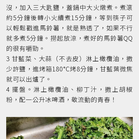
沒，加入三大匙鹽，蓋鍋中大火燉煮。煮滾
約5分鐘後轉小火續煮15分鐘，等到筷子可
以輕鬆戳進馬鈴薯，就是熟透了，如果不行
就多煮5分鐘。撈起放涼，煮好的馬鈴薯QQ
的很有嚼勁。
3 甘藍菜、大蒜（不去皮）淋上橄欖油，撒
少許鹽，進烤箱180°C烤8分鐘，甘藍葉微焦
就可以出爐了。
4 擺盤。淋上橄欖油、柳丁汁，撒上胡椒
粉，配一公升冰啤酒，敬流動的青春！