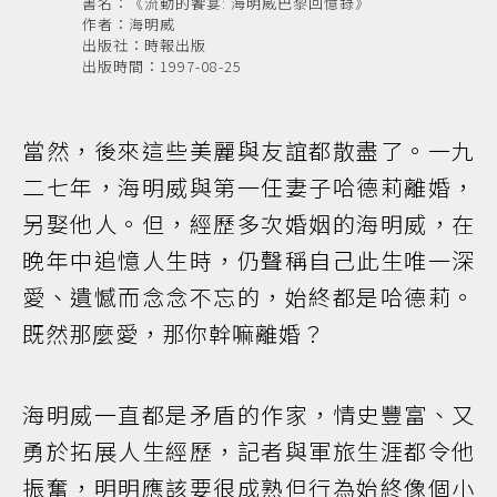
書名：《流動的饗宴: 海明威巴黎回憶錄》
作者：海明威
出版社：時報出版
出版時間：1997-08-25
當然，後來這些美麗與友誼都散盡了。一九
二七年，海明威與第一任妻子哈德莉離婚，
另娶他人。但，經歷多次婚姻的海明威，在
晚年中追憶人生時，仍聲稱自己此生唯一深
愛、遺憾而念念不忘的，始終都是哈德莉。
既然那麼愛，那你幹嘛離婚？
海明威一直都是矛盾的作家，情史豐富、又
勇於拓展人生經歷，記者與軍旅生涯都令他
振奮，明明應該要很成熟但行為始終像個小