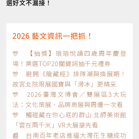
選好文不漏接！
2026 藝文資訊一把抓！
🎊 【抽獎】琅琅悅讀四歲周年慶登
場！票選TOP20關鍵詞抽千元禮券
🎊 避開《龍藏經》排隊潮與換展期！
故宮北院限展國寶與「滑冰」更精采
🎊 2026臺灣文博會／雙展區3大玩
法：文化策展、品牌商展與周邊一次看
🎊 觸碰藏在你心底的群山 北師美術館
「雲在兩千米」VR大展搶先看
📰 台南百年老店進福大灣花生糖成功