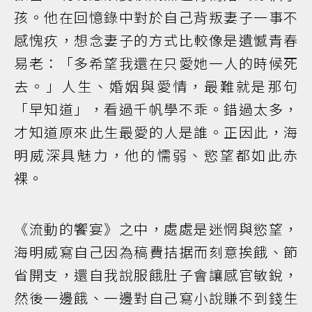
孩。他在回憶錄中對於自己背叛妻子一事不
感愧疚，想念妻子的方式比較像是遺憾青春
易老：「多希望我還在只愛她一人的時候死
去。」人生、婚姻與愛情，最難就是那句
「早知道」，看過千帆學不乖。錯過太多，
才知道原來此生最愛的人是誰。正因此，海
明威深具魅力，他的懦弱、慾望都如此赤
裸。
《流動的饗宴》之中，處處是迷惘與慾望，
海明威寫自己因為稿費拮据而刻意挨餓、節
省開支，還自我說服餓肚子會讓感官敏銳，
然後一邊餓、一邊對自己寫小說賺不到錢生