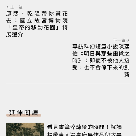
上一篇
康熙、乾隆帶你賞花
去：國立故宮博物院
「皇帝的移動花園」特
展選介
下一篇
專訪科幻短篇小說陳建
佐《明日與那些幽微之
時》：即使不被他人接
受，也不會停下來的創
新
延伸閱讀
看見畫筆淬煉後的時間！解讀
楊啟東入選臺府展作品與故事