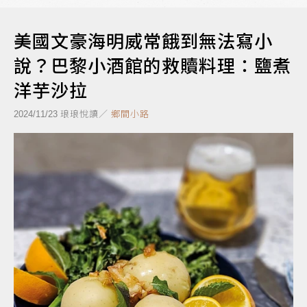
美國文豪海明威常餓到無法寫小
說？巴黎小酒館的救贖料理：鹽煮
洋芋沙拉
琅琅悅讀／
鄉間小路
2024/11/23