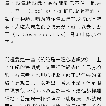
氣，越氣就越餓。最後餓到忍不住，跑去
「力普」（Lipp’s）小酒館吃飯喝
啤酒
。
點了一種頗具嚼勁的橄欖油洋芋沙拉配冰啤
酒，大吃大喝之後心情美好，就可以去丁香
園（La Closerie des Lilas）喝咖啡寫小說
了。
我極愛這一篇〈飢餓是一種心志鍛煉〉，上
了年紀的海明威，文筆裡對過去的自己有粉
飾、有寬宥，也坦承挫敗。那正是年輕的樣
貌：夢想自己可以幹出一番大事業，但是眼
前現實很骨感，不過因為年輕，煩惱都輕飄
飄地，若是喝一杯冰啤酒不能解決，那就喝