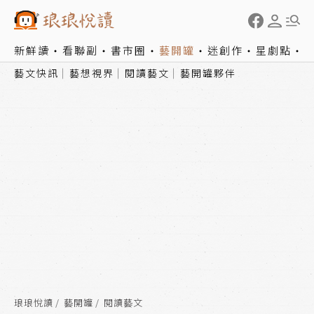
新鮮讀
看聯副
書市圈
藝開罐
迷創作
星劇點
藝文快訊
藝想視界
閱讀藝文
藝開罐夥伴
琅琅悅讀
藝開罐
閱讀藝文