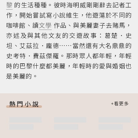
黎
的生活種種。彼時海明威剛剛辭去記者工
作，開始嘗試寫小說維生，他遊蕩於不同的
咖啡館、讀
文學
作品、與美麗妻子去賭馬，
亦述及與其他文友的交遊故事：葛楚．史
坦、艾茲拉．龐德……當然還有大名鼎鼎的
史考特．費茲傑羅。那時眾人都年輕，年輕
時的巴黎什麼都美麗，年輕時的愛與婚姻也
是美麗的。
熱門小說