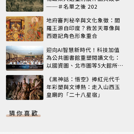
──＃名單之後 202
地府審判秘辛與文化象徵：閻
羅王源自印度？救苦天尊像與
西遊記角色形象重合
迎向AI智慧新時代！科技加值
為公共圖書館重塑閱讀文化：
以國資圖、北市圖等5大館所為
例
《黑神話：悟空》捧紅元代千
年彩塑與文博熱：走入山西玉
皇廟的「二十八星宿」
猜你喜歡