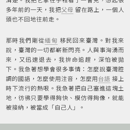
多年前的一天，我把
父母
留在路上，一個人
頭也不回地往前走。
那時我們剛從
緬甸
移民回來臺灣。對我來
說，臺灣的一切都嶄新閃亮。人與事洶湧而
來，又迅速退去，我拚命追趕，深怕被拋
下。我急著想學會很多事情：怎麼說臺灣腔
調的國語，怎麼使用注音，怎麼用
台語
接上
時下流行的熱哏。我急著把自己塞進這塊土
地，彷彿只要學得夠快、模仿得夠像，就能
被接納，被當成「自己人」。