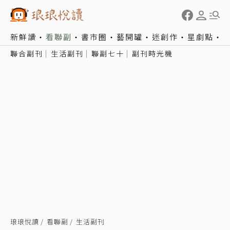
新鮮讀
看聯副
書市圈
藝開罐
迷創作
星劇點
聯合副刊
生活副刊
聯副七十
副刊時光機
琅琅悅讀
看聯副
生活副刊