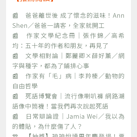
📰 爸爸離世後 成了懷念的滋味！Ann
Shen／爸爸一請客，全家就開工
📰 作家文學紀念冊｜張作錦／高希
均：五十年的作者和朋友，再見了
📰 文學相對論｜鄭麗卿×薛好薰／網
字與種字，都為了鋪排心事
📰 作家有「毛」病｜李羚榛／動物的
自由哲學
📰 死語博覽會｜流行像喇叭褲 網路潮
語像中筒襪！當我們再次說起死語
📰 日常辯論證｜Jamia Wei／我以為
的體貼，為什麼傷了人？
🎊 【抽獎】琅琅悅讀周年慶登場！票