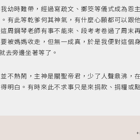
因我幼時難帶，經過寫疏文、擲筊等儀式成為恩
兒。有此等乾爹何其神氣，有什麼心願都可以跟
望這周鋼琴老師有事不能來、段考考卷過了周末
不要被媽媽收走，但無一成真，於是我便對這個
就去旁邊坐著等了。
，並不熱鬧，主神是關聖帝君，少了人聲鼎沸，
說得明白。有時來此不求事只是來捐款、捐糧或