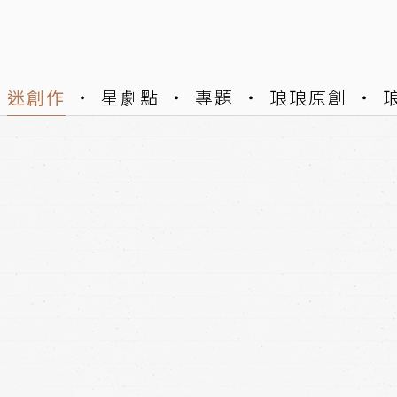
迷創作
星劇點
專題
琅琅原創