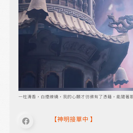
一柱清香，白煙繚繞，我的心願才彷彿有了憑藉，能隨著那縷煙，
【
神明接單中
】