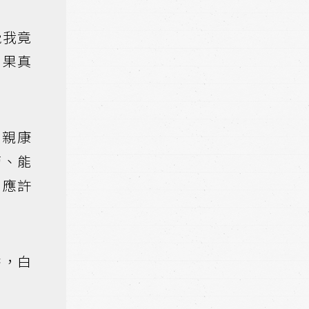
覺我竟
，果真
父親康
管、能
，應許
香，白