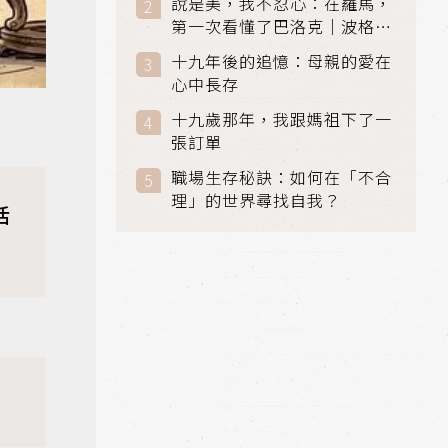
說是美，我不忍心：在羅馬，
第一次看懂了巴洛克｜波格賽
美術館 (Galleria Borghese)
十九年後的追憶：母親的愛在
｜義大利 羅馬
心中長存
十九歲那年，我跟媽祖下了一
張訂單
職場生存秘訣：如何在「不合
理」的世界尋找自我？
活