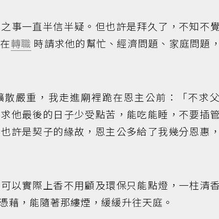
祖之事一直半信半疑。但也許是拜久了，不知不
，在
轉職
時請求他的幫忙、經濟問題、家庭問題
擴散嚴重，我走進廟裡跪在恩主公前：「不求
只求他最後的日子少受點苦，能吃能睡，不要插
」也許是契子的緣故，恩主公多給了我幾分恩惠
，可以實際上香不用顧及環保只能點燈，一柱清
憑藉，能隨著那縷煙，緩緩升往天庭。