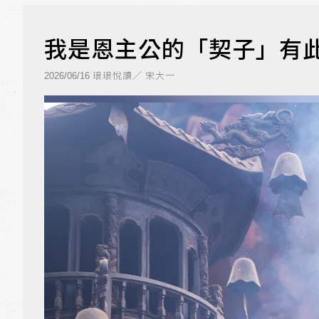
我是恩主公的「契子」有
琅琅悅讀／ 宋大一
2026/06/16