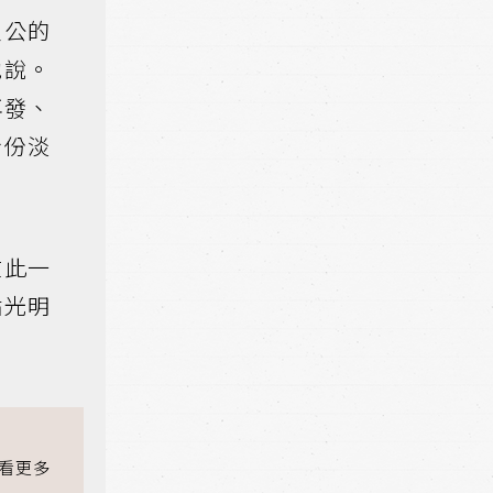
主公的
他說。
再發、
身份淡
在此一
點光明