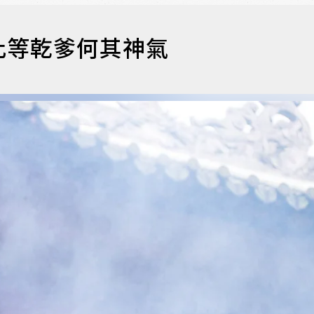
此等乾爹何其神氣