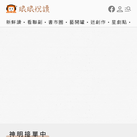
新鮮讀
看聯副
書市圈
藝開罐
迷創作
星劇點
神明接單中