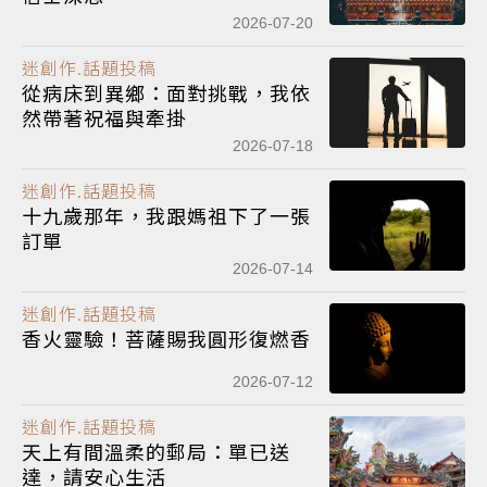
2026-07-20
迷創作.話題投稿
從病床到異鄉：面對挑戰，我依
然帶著祝福與牽掛
2026-07-18
迷創作.話題投稿
十九歲那年，我跟媽祖下了一張
訂單
2026-07-14
迷創作.話題投稿
香火靈驗！菩薩賜我圓形復燃香
2026-07-12
迷創作.話題投稿
天上有間溫柔的郵局：單已送
達，請安心生活