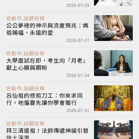
妙緣分
2026-07-29
迷創作.話題投稿
公公夢裡的神示與流產預兆：媽
祖賜福，永遠的愛
2026-07-27
迷創作.話題投稿
大學面試在即，考生向「月老」
獻上心願與期盼
2026-07-24
迷創作.話題投稿
呂仙祖的修剪刀工：你來求同
行，祂偏要先讓你學會獨行
2026-07-21
迷創作.話題投稿
拜三清道祖！法師傳遞神諭引發
信士深思