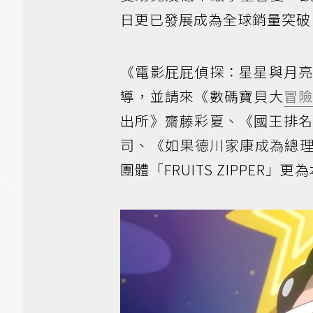
日更已發展成為全球銷量突破 
《電影屁屁偵探：星星與月亮
導，並請來《數碼寶貝大
冒
出所》齋藤彩夏、《國王排名
司、《如果德川家康成為總
團體「FRUITS ZIPPER