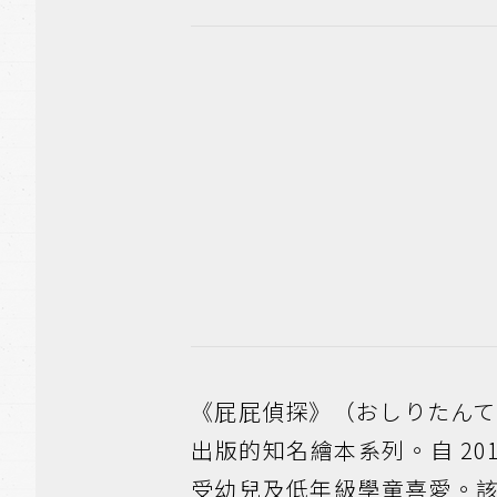
《屁屁偵探》（おしりたんてい）
出版的知名繪本系列。自 2
受幼兒及低年級學童喜愛。該系列