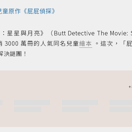
氣兒童原作《屁屁偵探》
星與月亮》（Butt Detective The Movie: 
銷 3000 萬冊的人氣同名兒童
繪本
。這次，「
解決謎團！