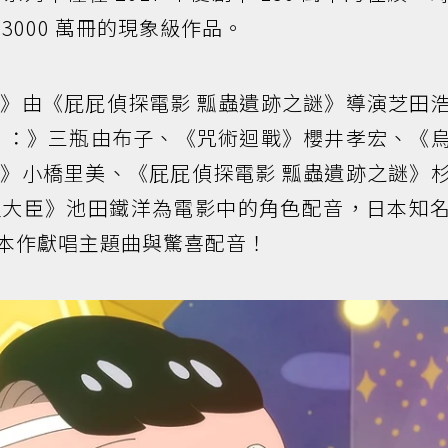
3000 萬冊的現象級作品。
》由《屁屁偵探電影 瓢蟲遺跡之謎》導演芝田
險
：》三瓶由布子、《咒術迴戰》櫻井孝宏、《
》小橋里美、《屁屁偵探電影 瓢蟲遺跡之謎》
理大臣》池田鐵洋為電影中的角色配音，日本知
」更為本作獻唱主題曲與驚喜配音！