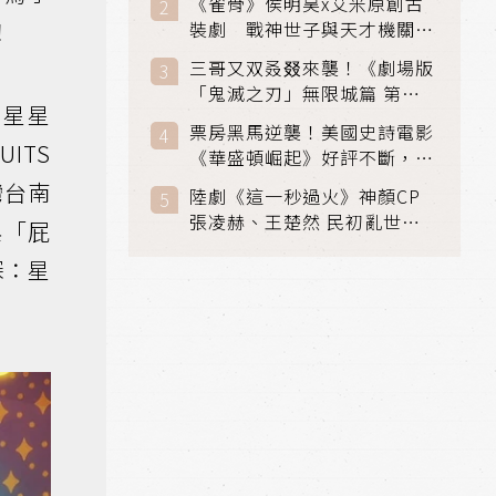
《雀骨》侯明昊x艾米原創古
裝劇 戰神世子與天才機關師
！
聯手攻克身世之謎
三哥又双叒叕來襲！《劇場版
「鬼滅之刃」無限城篇 第一
：星星
章》 七月首登串流平台
票房黑馬逆襲！美國史詩電影
ITS
《華盛頓崛起》好評不斷，輾
壓《玩具總動員5》、《超少
灣台南
陸劇《這一秒過火》神顏CP
女》
張凌赫、王楚然 民初亂世、
與「屁
家仇國難也要大談禁忌叔嫂戀
探：星