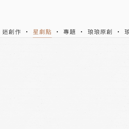
迷創作
星劇點
專題
琅琅原創