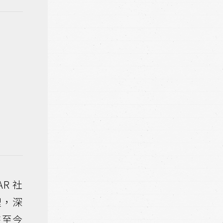
R 社
理，深
時至今