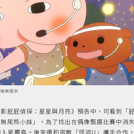
庫娛樂提供
電影屁屁偵探：星星與月亮》預告中，可看到「
「無尾熊小妹」，為了找出在偶像甄選比賽中消
潛入星塵島。後來還和宿敵「怪盜U」攜手合作