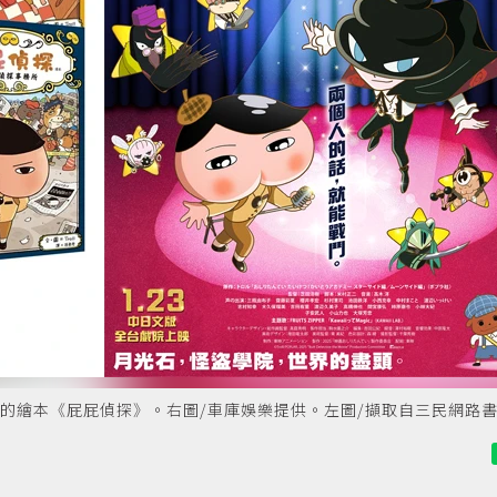
創作的繪本《屁屁偵探》。右圖/車庫娛樂提供。左圖/擷取自三民網路