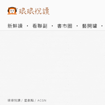
新鮮讀
看聯副
書市圈
藝開罐
琅琅悅讀
星劇點
ACGN