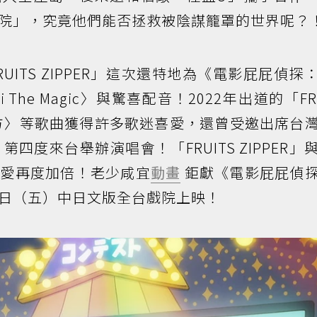
院」，究竟他們能否拯救被陰謀籠罩的世界呢？
ITS ZIPPER」這次還特地為《電影屁屁偵探
The Magic〉與驚喜配音！2022年出道的「FRU
的地方〉等歌曲獲得許多歌迷喜愛，還曾受邀出席台
四度來台舉辦演唱會！「FRUITS ZIPPER」
可愛再度加倍！老少咸宜
動畫
鉅獻《電影屁屁偵
23日（五）中日文版全台戲院上映！