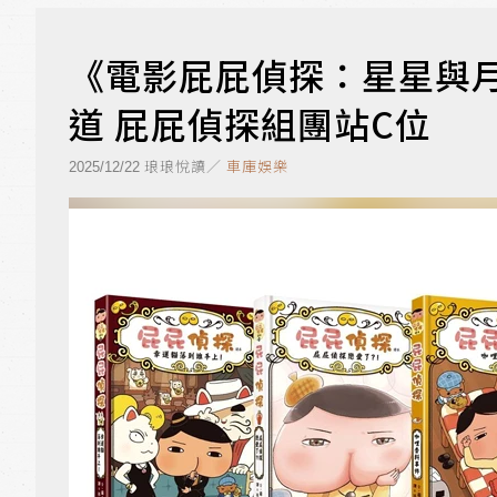
《電影屁屁偵探：星星與月亮
道 屁屁偵探組團站C位
琅琅悅讀／
車庫娛樂
2025/12/22