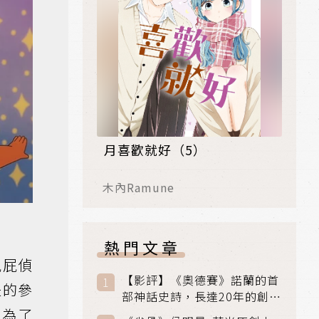
月喜歡就好（5）
木內Ramune
熱門文章
屁屁偵
【影評】《奧德賽》諾蘭的首
失的參
部神話史詩，長達20年的創傷
與贖罪之旅
，為了