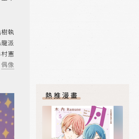
浩樹執
烏龍派
杉村憲
名
偶像
熱推漫畫