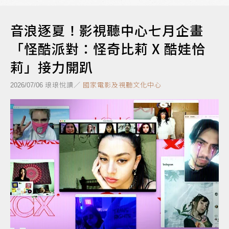
音浪逐夏！影視聽中心七月企畫
「怪酷派對：怪奇比莉 X 酷娃恰
莉」接力開趴
琅琅悅讀／
國家電影及視聽文化中心
2026/07/06