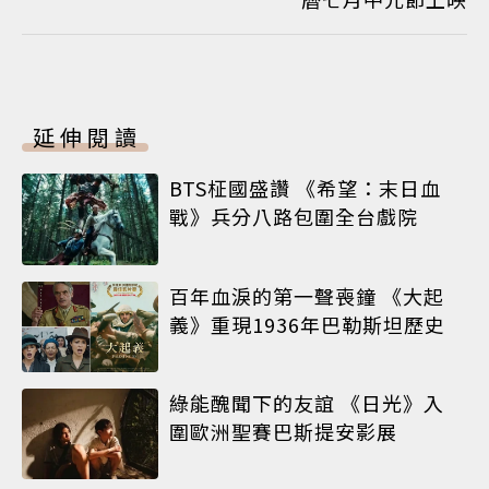
延伸閱讀
BTS柾國盛讚 《希望：末日血
戰》兵分八路包圍全台戲院
百年血淚的第一聲喪鐘 《大起
義》重現1936年巴勒斯坦歷史
綠能醜聞下的友誼 《日光》入
圍歐洲聖賽巴斯提安影展