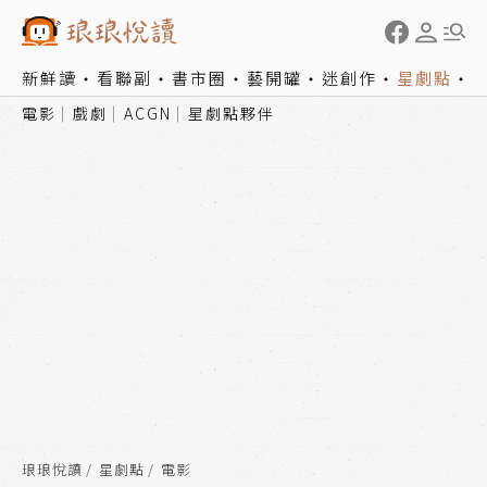
新鮮讀
看聯副
書市圈
藝開罐
迷創作
星劇點
電影
戲劇
ACGN
星劇點夥伴
琅琅悅讀
星劇點
電影