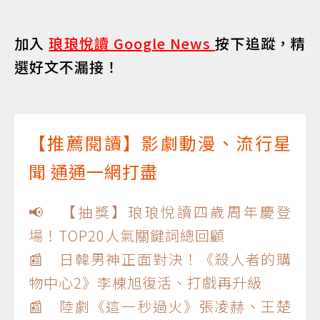
加入
琅琅悅讀 Google News
按下追蹤，精
選好文不漏接！
【推薦閱讀】影劇動漫、流行星
聞 通通一網打盡
📢 【抽獎】琅琅悅讀四歲周年慶登
場！TOP20人氣關鍵詞總回顧
📰 日韓男神正面對決！《殺人者的購
物中心2》李棟旭復活、打戲再升級
📰 陸劇《這一秒過火》張凌赫、王楚