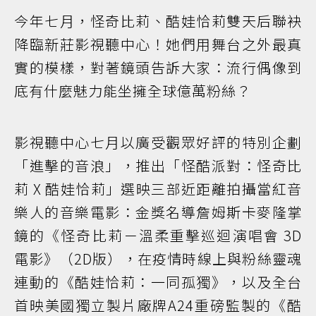
今年七月，怪奇比莉、酷娃恰莉雙天后聯袂
降臨新莊影視聽中心！她們用舞台之外最真
實的模樣，對著鏡頭告訴大家：流行偶像到
底有什麼魅力能坐擁全球億萬粉絲？
影視聽中心七月以廣受觀眾好評的特別企劃
「進擊的音浪」，推出「怪酷派對：怪奇比
莉 X 酷娃恰莉」選映三部近距離拍攝當紅音
樂人的音樂電影：金獎名導詹姆斯卡麥隆掌
鏡的《怪奇比莉－溫柔重擊巡迴演唱會 3D
電影》（2D版），在疫情時線上與粉絲靈魂
連動的《酷娃恰莉：一同孤獨》，以及全台
首映美國獨立製片廠牌A24重磅監製的《酷