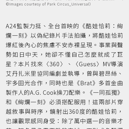
©Images courtesy of Park Circus_Universal）
A24監製力挺、全台首映的《酷娃恰莉：絢
爛一刻》以偽紀錄片手法拍攝，將酷娃恰莉
爆紅後內心的焦慮不安赤裸呈現。事業與聲
勢如日中天，她卻不懂自己怎麼就成了巨
星？本片找來〈360〉、〈Guess〉MV導演
艾丹扎米里協同編劇並執導，曾與碧昂絲、
宇多田光合作，同時也是《Brat》多首金曲
製作人的A.G. Cook操刀配樂。《一同孤獨》
和《絢爛一刻》必須搭配服用！這兩部片穿
越敘事與時序，鏡射出360度的酷娃恰莉，
也讓觀眾感同身受：除了萬中選一的音樂才