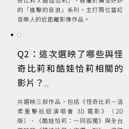
奇比莉 X 酷娃恰莉」，隸屬於廣受好評
的「進擊的音浪」系列，主打兩位當紅
音樂人的近距離影像作品。
Q2：這次選映了哪些與怪
奇比莉和酷娃恰莉相關的
影片？
共選映三部作品，包括《怪奇比莉－溫
柔重擊巡迴演唱會 3D 電影》（2D
版）、《酷娃恰莉：一同孤獨》與全台