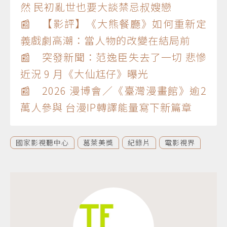
然 民初亂世也要大談禁忌叔嫂戀
📰 【影評】《大熊餐廳》如何重新定
義戲劇高潮：當人物的改變在結局前
📰 突發新聞：范逸臣失去了一切 悲慘
近況 9 月《大仙尪仔》曝光
📰 2026 漫博會／《臺灣漫畫館》逾2
萬人參與 台漫IP轉譯能量寫下新篇章
國家影視聽中心
葛萊美獎
紀錄片
電影視界