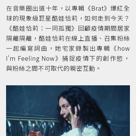
在音樂圈出道十年，以專輯《Brat》爆紅全
球的現象級巨星酷娃恰莉，如何走到今天？
《酷娃恰莉：一同孤獨》回顧疫情期間居家
隔離隔離，酷娃恰莉在線上直播、召集粉絲
一起編寫詞曲，她宅家錄製出專輯《how
I'm Feeling Now》捕捉疫情下的創作慾，
與粉絲之間不可取代的親密互動。