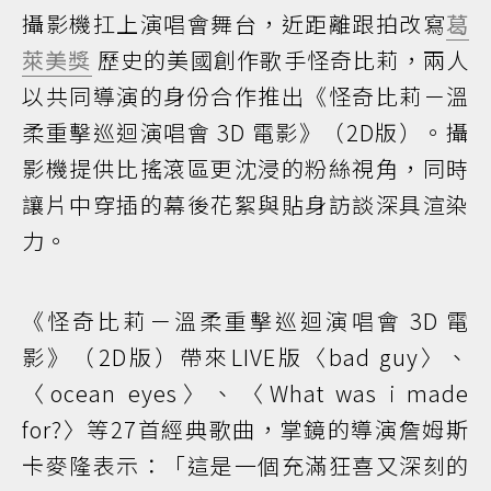
攝影機扛上演唱會舞台，近距離跟拍改寫
葛
萊美獎
歷史的美國創作歌手怪奇比莉，兩人
以共同導演的身份合作推出《怪奇比莉－溫
柔重擊巡迴演唱會 3D 電影》（2D版）。攝
影機提供比搖滾區更沈浸的粉絲視角，同時
讓片中穿插的幕後花絮與貼身訪談深具渲染
力。
《怪奇比莉－溫柔重擊巡迴演唱會 3D 電
影》（2D版）帶來LIVE版〈bad guy〉、
〈ocean eyes〉、〈What was i made
for?〉等27首經典歌曲，掌鏡的導演詹姆斯
卡麥隆表示：「這是一個充滿狂喜又深刻的