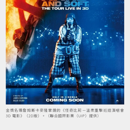
金獎名導詹姆斯卡麥隆掌鏡的《怪奇比莉－溫柔重擊巡迴演唱會
3D 電影》（2D版）。（聯合國際影業（UIP）提供）