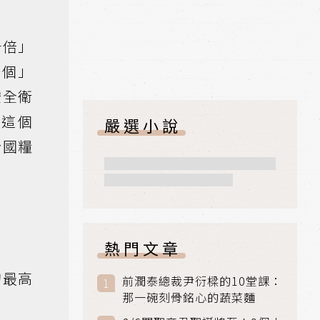
十倍」
一個」
安全衛
而這個
嚴選小說
合國糧
熱門文章
的最高
前潤泰總裁尹衍樑的10堂課：
那一碗刻骨銘心的蔬菜麵