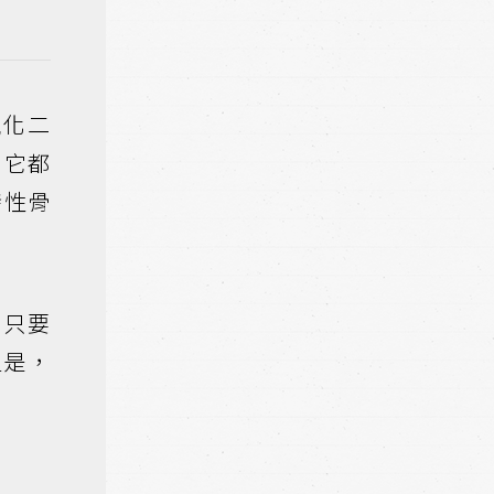
氧化二
，它都
發性骨
，只要
但是，