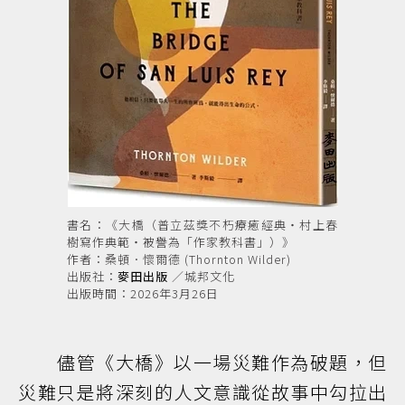
書名：《大橋（普立茲獎不朽療癒經典‧村上春
樹寫作典範‧被譽為「作家教科書」）》
作者：桑頓．懷爾德 (Thornton Wilder)
出版社：
麥田出版
／城邦文化
出版時間：2026年3月26日
儘管《大橋》以一場災難作為破題，但
災難只是將深刻的人文意識從故事中勾拉出