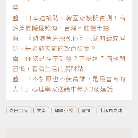
幕
📰 日本送補助、韓國辦模擬實測！高
齡駕駛隱憂頻傳，台灣不能慢半拍
📰 《熱浪會先殺死你》巴黎的鍍鋅屋
頂，是炎熱天氣的致命裝置？
📰 你總是存不到錢？正視這 7 個極簡
習慣，看清生活的漏財點
📰 「不討厭也不羨慕誰，是最富有的
人！」心理學家送給中年人3個建議
麥田出版
文學
翻譯小說
書摘
出版風向球