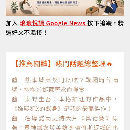
加入
琅琅悅讀 Google News
按下追蹤，精
選好文不漏接！
【推薦閱讀】熱門話題總整理🔥
📰 熊本城竟然可以吃？戰國時代牆
壁、榻榻米都藏著救命糧食
📰 東野圭吾：本格推理的作品中，
《嫌疑犯X的獻身》是我的最高傑作！
📰 名導諾蘭史詩大片《奧德賽》原
著：眾神議會與英雄奧德修斯返鄉的序