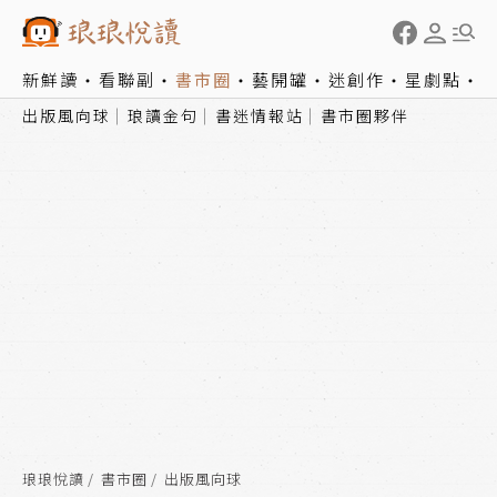
新鮮讀
看聯副
書市圈
藝開罐
迷創作
星劇點
出版風向球
琅讀金句
書迷情報站
書市圈夥伴
琅琅悅讀
書市圈
出版風向球