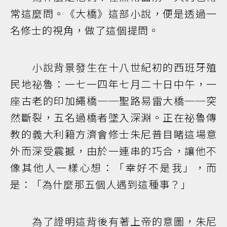
常這麼問。《大橋》這部小說，便是透過一
名修士的視角，做了這個提問。
小說背景發生在十八世紀初的西班牙殖
民地祕魯：一七一四年七月二十日中午，一
座古老的印加繩橋──聖路易雷大橋──突
然斷裂，五名過橋者墜入深淵。正在祕魯傳
教的義大利籍方濟會修士朱尼普目睹這場意
外而深受震撼，由於一連串的巧合，讓他不
像其他人一樣心想：「幸好不是我」，而
是：「為什麼那五個人遇到這種事？」
為了證明這背後有著上帝的意圖，朱尼