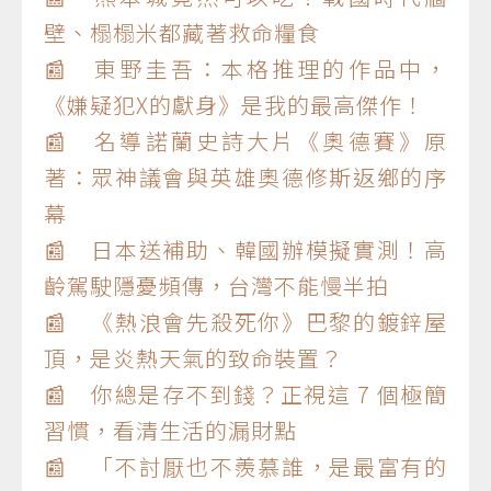
壁、榻榻米都藏著救命糧食
📰 東野圭吾：本格推理的作品中，
《嫌疑犯X的獻身》是我的最高傑作！
📰 名導諾蘭史詩大片《奧德賽》原
著：眾神議會與英雄奧德修斯返鄉的序
幕
📰 日本送補助、韓國辦模擬實測！高
齡駕駛隱憂頻傳，台灣不能慢半拍
📰 《熱浪會先殺死你》巴黎的鍍鋅屋
頂，是炎熱天氣的致命裝置？
📰 你總是存不到錢？正視這 7 個極簡
習慣，看清生活的漏財點
📰 「不討厭也不羨慕誰，是最富有的