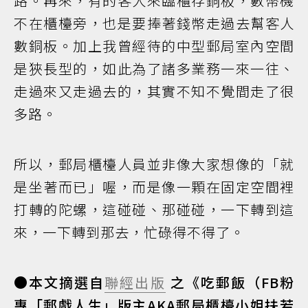
路。再來，有的客人來臨櫃存銅板，數幣機
不在櫃檯旁，也是要捧著錢幣走過去幫客人
數銅板。加上我曾經待的中型郵局室內空間
是狹長型的，如此為了諸多業務一來一往、
走過來又走過去的，其實不知不覺間走了很
多路。
所以，郵局櫃檯人員並非像大家想像的「就
是坐著而已」喔，而是像一顆在固定空間裡
打轉的陀螺，這碰碰、那碰碰，一下轉到這
來，一下轉到那去，忙碌得不得了。
●本文摘選自
聯經出版
之《吃郵飯（FB粉
專「郵戲人生」版主AKA郵局櫃檯小姐扶若