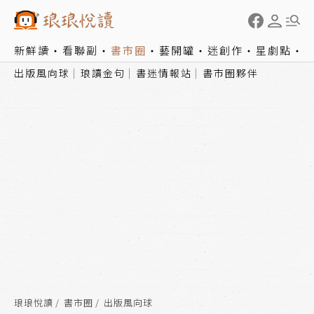
新鮮讀
看聯副
書市圈
藝開罐
迷創作
星劇點
出版風向球
琅讀金句
書迷情報站
書市圈夥伴
琅琅悅讀
書市圈
出版風向球