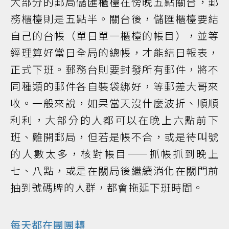
大部分的郵局儲匯櫃檯在傍晚五點關台，郵
務櫃檯則是五點半。關台後，儲匯櫃檯要結
自己的台帳（單日單一櫃檯的帳目），並等
經理算好當日全局的總帳，才能結日報表，
正式下班。郵務台則要封發所有郵件，將不
同種類的郵件各自裝袋綁好，等郵差大哥來
收。一般來說，如果當天沒什麼波折、順順
利利，大部分的人都可以在晚上六點前下
班、離開郵局，但若是帳不合，或是待叫號
的人數太多，核對帳目——抓帳抓到晚上
七、八點，或是在關局後繼續消化在關門前
抽到號碼牌的人群，都會拖延下班時間。
每天都在團團轉