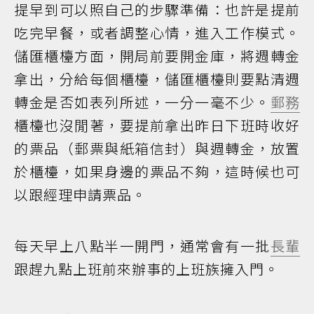
提早到可以照自己的步驟準備：也許是提前
吃完早餐，或者調整心情，進入工作模式。
儲匯櫃檯方面，開局前要開金庫，將週轉金
拿出，分給每個櫃檯，儲匯櫃檯則要點清週
轉金是否如表列所述，一分一毫不少。
郵務
櫃檯也沒閒著，要提前拿出昨日下班時收好
的票品（郵票與紙箱信封）與週轉金，放置
於櫃檯，如果身邊的票品不夠，這時候也可
以跟經理申請票品。
每天早上八點半一開門，通常會有一批
長輩
跟趕九點上班前來辦事的上班族擁入門。