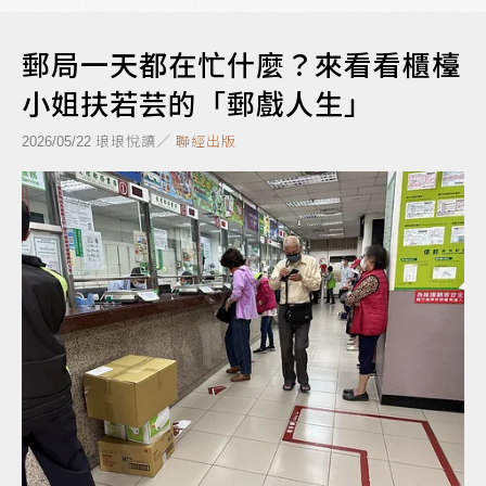
郵局一天都在忙什麼？來看看櫃檯
小姐扶若芸的「郵戲人生」
琅琅悅讀／
聯經出版
2026/05/22